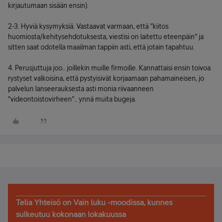
kirjautumaan sisään ensin).
2-3. Hyviä kysymyksiä. Vastaavat varmaan, että "kiitos
huomiosta/kehitysehdotuksesta, viestisi on laitettu eteenpäin" ja
sitten saat odotella maailman tappiin asti, että jotain tapahtuu.
4. Perusjuttuja joo.. joillekin muille firmoille. Kannattaisi ensin toivoa
rystyset valkoisina, että pystyisivät korjaamaan pahamaineisen, jo
palvelun lanseerauksesta asti monia riivaanneen
"videontoistovirheen".. ynnä muita bugeja.
Telia Yhteisö on Vain luku -moodissa, kunnes
sulkeutuu kokonaan lokakuussa