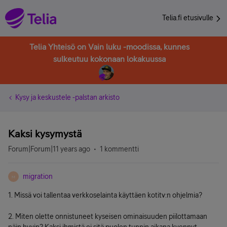
Telia.fi etusivulle
Telia Yhteisö on Vain luku -moodissa, kunnes
sulkeutuu kokonaan lokakuussa
Kysy ja keskustele -palstan arkisto
Kaksi kysymystä
Forum|Forum|11 years ago
1 kommentti
migration
M
1. Missä voi tallentaa verkkoselainta käyttäen kotitv:n ohjelmia?
2. Miten olette onnistuneet kyseisen ominaisuuden piilottamaan