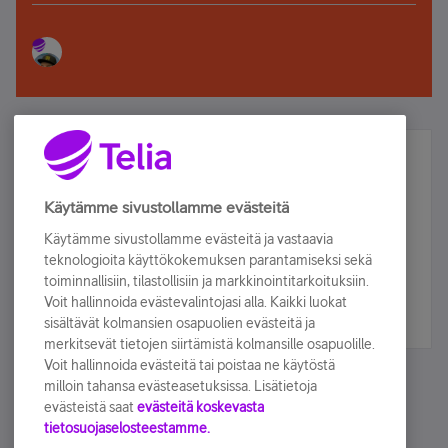
Älä jää paitsi – osallistu ja voita!
Tilaa Telian uutiskirje ja olet mukana arvonnassa.
Käytämme sivustollamme evästeitä
Samalla saat parhaat asiakasedut suoraan
Käytämme sivustollamme evästeitä ja vastaavia
sähköpostiisi.
teknologioita käyttökokemuksen parantamiseksi sekä
toiminnallisiin, tilastollisiin ja markkinointitarkoituksiin.
Voit hallinnoida evästevalintojasi alla. Kaikki luokat
Tilaa nyt
sisältävät kolmansien osapuolien evästeitä ja
merkitsevät tietojen siirtämistä kolmansille osapuolille.
Voit hallinnoida evästeitä tai poistaa ne käytöstä
milloin tahansa evästeasetuksissa. Lisätietoja
evästeistä saat
evästeitä koskevasta
tietosuojaselosteestamme.