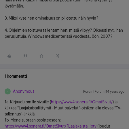
näin hyvin? Kaksi ihmistä ei sitä puolen tunnin aikana kyennyt
löytämään.
3. Miksi kyseinen ominaisuus on piilotettu näin hyvin?
4. Ohjelmien toistuva tallentaminen, missä viipyy? Oikeasti nyt, ihan
perusjuttuja. Windows medicenterissä vuodesta.. ööh. 2007?
1 kommentti
Anonymous
Forum|Forum|14 years ago
A
1a. Kirjaudu omille sivuille (
https://www4.sonera.fi/OmatSivut/
) ja
klikkaa "Laajakaistaliittymä - Muut palvelut"-otsikon alla olevaa "Tv-
tallennus"-linkkiä.
1b. Mene suoraan osoitteeseen:
https://www4.sonera.fi/OmatSivut/?Laajakaista_Iptv
(joudut