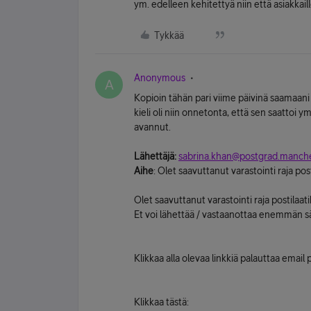
ym. edelleen kehitettyä niin että asiakkaill
Tykkää
Anonymous
A
Kopioin tähän pari viime päivinä saamaani k
kieli oli niin onnetonta, että sen saatto
avannut.
Lähettäjä:
sabrina.khan@postgrad.manche
Aihe
: Olet saavuttanut varastointi raja pos
Olet saavuttanut varastointi raja postilaat
Et voi lähettää / vastaanottaa enemmän 
Klikkaa alla olevaa linkkiä palauttaa email 
Klikkaa tästä: