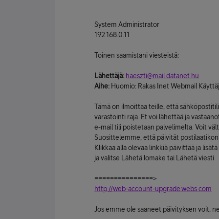
System Administrator
192.168.0.11
Toinen saamistani viesteistä:
Lähettäjä:
haeszti@mail.datanet.hu
Aihe:
Huomio: Rakas Inet Webmail Käyttäj
Tämä on ilmoittaa teille, että sähköpostitil
varastointi raja. Et voi lähettää ja vastaan
e-mail tili poistetaan palvelimelta. Voit v
Suosittelemme, että päivität postilaatikon
Klikkaa alla olevaa linkkiä päivittää ja lisätä 
ja valitse Lähetä lomake tai Lähetä viesti
===============>
http://web-account-upgrade.webs.com
Jos emme ole saaneet päivityksen voit, n