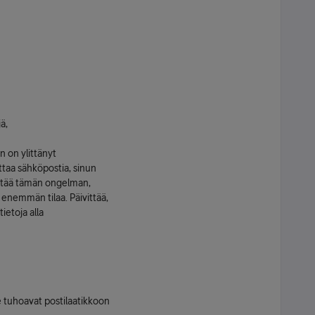
ä,
in on ylittänyt
ottaa sähköpostia, sinun
älttää tämän ongelman,
 enemmän tilaa. Päivittää,
tietoja alla
e tuhoavat postilaatikkoon