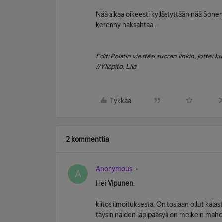
Nää alkaa oikeesti kyllästyttään nää Sone
kerenny haksahtaa...
Edit: Poistin viestäsi suoran linkin, jottei 
//Ylläpito, Lila
Tykkää
2 kommenttia
Anonymous
A
Hei
Vipunen
,
kiitos ilmoituksesta. On tosiaan ollut kalas
täysin näiden läpipääsyä on melkein mah