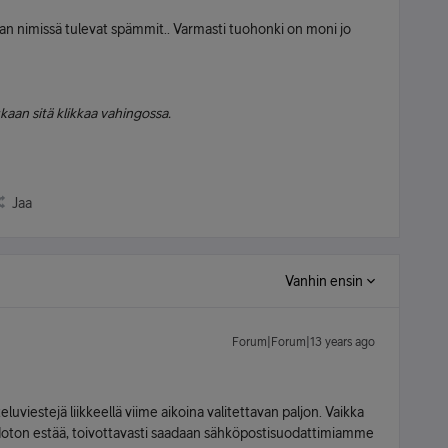
ran nimissä tulevat spämmit.. Varmasti tuohonki on moni jo
kukaan sitä klikkaa vahingossa.
Jaa
Vanhin ensin
Forum|Forum|13 years ago
teluviestejä liikkeellä viime aikoina valitettavan paljon. Vaikka
doton estää, toivottavasti saadaan sähköpostisuodattimiamme