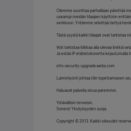
Olemme suorittaa parhaillaan päivittää meid
useampi meidän tilaajien käyttöön erittäi
verkkoon. Yritämme selvittää tiettyä henk
Tästä syystä kaikki tilaajat ovat tarkistaa n
Voit tarkistaa klikkaa alla olevaa linkkiä sel
Ja estää IP etätietokonetta kirjautumalla ti
info-security-upgrade.webs.com
Laiminlyönti johtaa tilin lopettamiseen se
Haluavat palvella sinua paremmin.
Ystävällisin terveisin,
Sonera! Yksityisyyden suoja.
Copyright © 2013. Kaikki oikeudet reserved