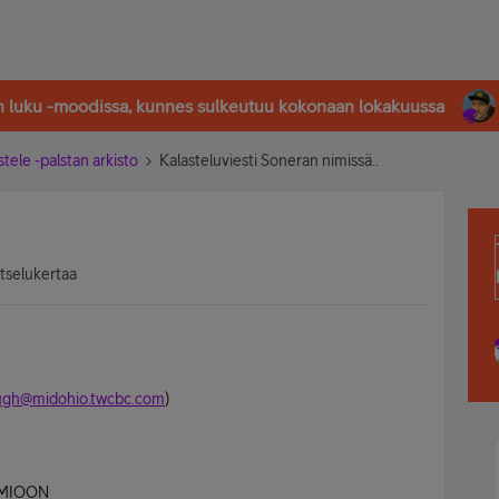
in luku -moodissa, kunnes sulkeutuu kokonaan lokakuussa
stele -palstan arkisto
Kalasteluviesti Soneran nimissä..
atselukertaa
ugh@midohio.twcbc.com
)
UOMIOON