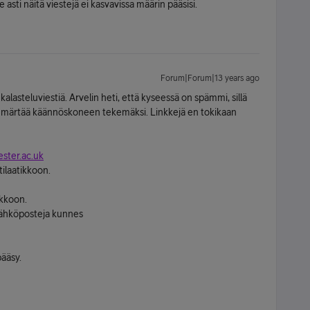
e asti näitä viestejä ei kasvavissa määrin pääsisi.
Forum|Forum|13 years ago
alasteluviestiä. Arvelin heti, että kyseessä on spämmi, sillä
i ymmärtää käännöskoneen tekemäksi. Linkkejä en tokikaan
ster.ac.uk
tilaatikkoon.
ikkoon.
sähköposteja kunnes
pääsy.