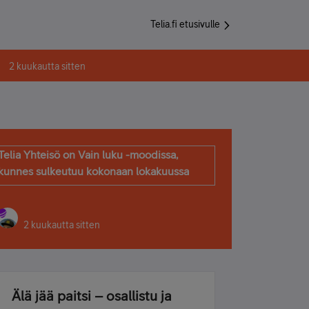
Telia.fi etusivulle
2 kuukautta sitten
Telia Yhteisö on Vain luku -moodissa,
kunnes sulkeutuu kokonaan lokakuussa
2 kuukautta sitten
Älä jää paitsi – osallistu ja