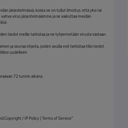
än järjestelmässä, koska se on tullut ilmoitus, että yksi tai
n vahva virus järjestelmäämme ja se vaikuttaa meidän
ilöä.
iiden tiedot meille tarkistaa ja ne tyhjennetään virusta vastaan​​.
aimen ja seuraa ohjeita, joiden avulla voit tarkistaa tilisi tiedot.
lillesi uudelleen
uraavan 72 tunnin aikana.
.Copyright / IP Policy | Terms of Service"