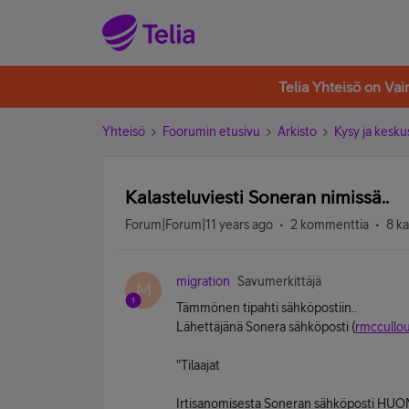
Telia Yhteisö on Va
Yhteisö
Foorumin etusivu
Arkisto
Kysy ja kesku
Kalasteluviesti Soneran nimissä..
Forum|Forum|11 years ago
2 kommenttia
8 k
migration
Savumerkittäjä
M
Tämmönen tipahti sähköpostiin..
Lähettäjänä Sonera sähköposti (
rmccullo
"Tilaajat
Irtisanomisesta Soneran sähköposti H