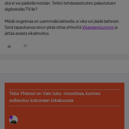
sitä ei voi päätellä mistään. Teitkö tehdasasetusten palautuksen
digiboksille/TV:lle?
Mikäli ongelmaa on usemmalla laitteella, ei vika voi jäädä laitteisin.
Siinä tapauksessa sinun pitää ottaa yhteyttä
Vikapalveluumme
ja
jättää asiasta vikailmoitus.
Telia Yhteisö on Vain luku -moodissa, kunnes
sulkeutuu kokonaan lokakuussa