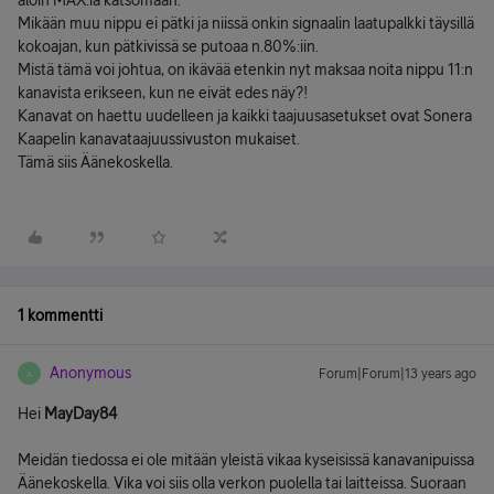
aloin MAX:ia katsomaan.
Mikään muu nippu ei pätki ja niissä onkin signaalin laatupalkki täysillä
kokoajan, kun pätkivissä se putoaa n.80%:iin.
Mistä tämä voi johtua, on ikävää etenkin nyt maksaa noita nippu 11:n
kanavista erikseen, kun ne eivät edes näy?!
Kanavat on haettu uudelleen ja kaikki taajuusasetukset ovat Sonera
Kaapelin kanavataajuussivuston mukaiset.
Tämä siis Äänekoskella.
1 kommentti
Anonymous
Forum|Forum|13 years ago
A
Hei
MayDay84
Meidän tiedossa ei ole mitään yleistä vikaa kyseisissä kanavanipuissa
Äänekoskella. Vika voi siis olla verkon puolella tai laitteissa. Suoraan