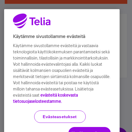
Älä jää paitsi – osallistu ja voita!
Tilaa Telian uutiskirje ja olet mukana arvonnassa.
Käytämme sivustollamme evästeitä
Samalla saat parhaat asiakasedut suoraan
Käytämme sivustollamme evästeitä ja vastaavia
sähköpostiisi.
teknologioita käyttökokemuksen parantamiseksi sekä
toiminnallisiin, tilastollisiin ja markkinointitarkoituksiin.
Voit hallinnoida evästevalintojasi alla. Kaikki luokat
Tilaa nyt
sisältävät kolmansien osapuolien evästeitä ja
merkitsevät tietojen siirtämistä kolmansille osapuolille.
Voit hallinnoida evästeitä tai poistaa ne käytöstä
milloin tahansa evästeasetuksissa. Lisätietoja
evästeistä saat
evästeitä koskevasta
tietosuojaselosteestamme.
Käyttöehdot
Accessibility statement
Evästeasetukset