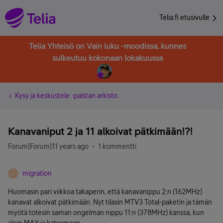
Telia.fi etusivulle
Telia Yhteisö on Vain luku -moodissa, kunnes
sulkeutuu kokonaan lokakuussa
Kysy ja keskustele -palstan arkisto
Kanavaniput 2 ja 11 alkoivat pätkimään!?!
Forum|Forum|11 years ago
1 kommentti
migration
M
Huomasin pari viikkoa takaperin, että kanavanippu 2:n (162MHz)
kanavat alkoivat pätkimään. Nyt tilasin MTV3 Total-paketin ja tämän
myötä totesin saman ongelman nippu 11:n (378MHz) kanssa, kun