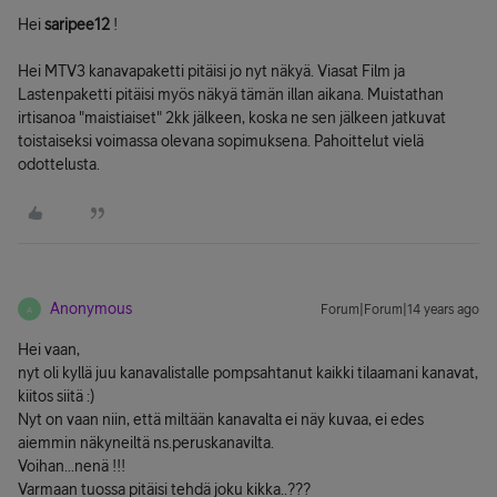
Hei
saripee12
!
Hei MTV3 kanavapaketti pitäisi jo nyt näkyä. Viasat Film ja
Lastenpaketti pitäisi myös näkyä tämän illan aikana. Muistathan
irtisanoa "maistiaiset" 2kk jälkeen, koska ne sen jälkeen jatkuvat
toistaiseksi voimassa olevana sopimuksena. Pahoittelut vielä
odottelusta.
Anonymous
Forum|Forum|14 years ago
A
Hei vaan,
nyt oli kyllä juu kanavalistalle pompsahtanut kaikki tilaamani kanavat,
kiitos siitä :)
Nyt on vaan niin, että miltään kanavalta ei näy kuvaa, ei edes
aiemmin näkyneiltä ns.peruskanavilta.
Voihan...nenä !!!
Varmaan tuossa pitäisi tehdä joku kikka..???