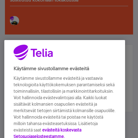
Älä jää paitsi – osallistu ja voita!
Tilaa Telian uutiskirje ja olet mukana arvonnassa.
Käytämme sivustollamme evästeitä
Samalla saat parhaat asiakasedut suoraan
Käytämme sivustollamme evästeitä ja vastaavia
sähköpostiisi.
teknologioita käyttökokemuksen parantamiseksi sekä
toiminnallisiin, tilastollisiin ja markkinointitarkoituksiin.
Voit hallinnoida evästevalintojasi alla. Kaikki luokat
Tilaa nyt
sisältävät kolmansien osapuolien evästeitä ja
merkitsevät tietojen siirtämistä kolmansille osapuolille.
Voit hallinnoida evästeitä tai poistaa ne käytöstä
milloin tahansa evästeasetuksissa. Lisätietoja
evästeistä saat
evästeitä koskevasta
tietosuojaselosteestamme.