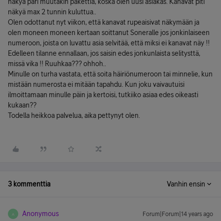
näkyä pari muutakin pakettia, koska olen uusi asiakas. Kanavat piti
näkyä max 2 tunnin kuluttua..
Olen odottanut nyt viikon, että kanavat rupeaisivat näkymään ja
olen moneen moneen kertaan soittanut Soneralle jos jonkinlaiseen
numeroon, joista on luvattu asia selvitää, että miksi ei kanavat näy !!
Edelleen tilanne ennallaan, jos saisin edes jonkunlaista selitysttä,
missä vika !! Ruuhkaa??? ohhoh..
Minulle on turha vastata, että soita häiriönumeroon tai minnelie, kun
mistään numerosta ei mitään tapahdu. Kun joku vaivautuisi
ilmoittamaan minulle päin ja kertoisi, tutkiiko asiaa edes oikeasti
kukaan??
Todella heikkoa palvelua, aika pettynyt olen.
3 kommenttia
Vanhin ensin
Anonymous
Forum|Forum|14 years ago
A