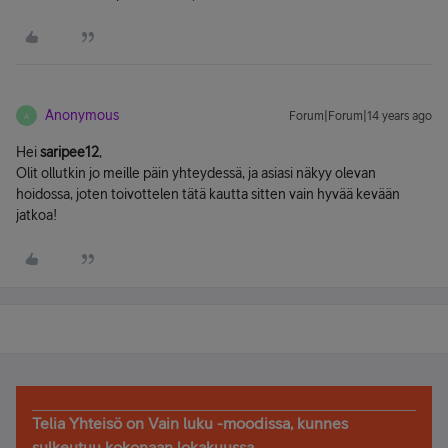
Anonymous
Forum|Forum|14 years ago
A
Hei
saripee12
,
Olit ollutkin jo meille päin yhteydessä, ja asiasi näkyy olevan
hoidossa, joten toivottelen tätä kautta sitten vain hyvää kevään
jatkoa!
Telia Yhteisö on Vain luku -moodissa, kunnes
sulkeutuu kokonaan lokakuussa