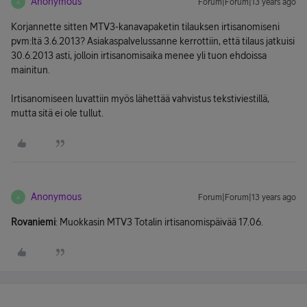
Anonymous
Forum|Forum|13 years ago
A
Korjannette sitten MTV3-kanavapaketin tilauksen irtisanomiseni
pvm:ltä 3.6.2013? Asiakaspalvelussanne kerrottiin, että tilaus jatkuisi
30.6.2013 asti, jolloin irtisanomisaika menee yli tuon ehdoissa
mainitun.
Irtisanomiseen luvattiin myös lähettää vahvistus tekstiviestillä,
mutta sitä ei ole tullut.
Anonymous
Forum|Forum|13 years ago
A
Rovaniemi
: Muokkasin MTV3 Totalin irtisanomispäivää 17.06.