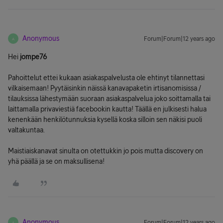
Anonymous
Forum|Forum|12 years ago
A
Hei
jompe76
Pahoittelut ettei kukaan asiakaspalvelusta ole ehtinyt tilannettasi
vilkaisemaan! Pyytäisinkin näissä kanavapaketin irtisanomisissa /
tilauksissa lähestymään suoraan asiakaspalvelua joko soittamalla tai
laittamalla privaviestiä facebookin kautta! Täällä en julkisesti halua
kenenkään henkilötunnuksia kysellä koska silloin sen näkisi puoli
valtakuntaa.
Maistiaiskanavat sinulta on otettukkin jo pois mutta discovery on
yhä päällä ja se on maksullisena!
Anonymous
Forum|Forum|12 years ago
A