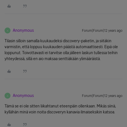
Anonymous
Forum|Forum|12 years ago
A
Tilasin silloin samalla kuukaudeksi discovery-paketin, ja siitäkin
varmistin, että loppuu kuukauden päästä automaattisesti. Eipä ole
loppunut. Toivottavasti ei tarvitse olla jälleen laskun tullessa teihin
yhteydessä, sillä en aio maksaa senttiäkään ylimääräistä.
Anonymous
Forum|Forum|12 years ago
A
Tämä se ei ole sitten liikahtanut eteenpäin ollenkaan. Mikäs siinä,
kyllähän minä voin noita discoveryn kanavia ilmaiseksikin katsoa.