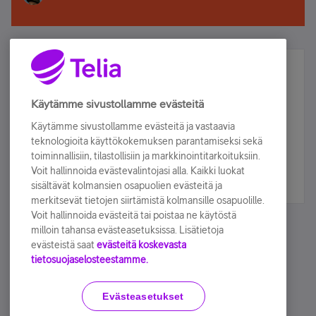
Älä jää paitsi – osallistu ja voita!
Tilaa Telian uutiskirje ja olet mukana arvonnassa.
Käytämme sivustollamme evästeitä
Samalla saat parhaat asiakasedut suoraan
Käytämme sivustollamme evästeitä ja vastaavia
sähköpostiisi.
teknologioita käyttökokemuksen parantamiseksi sekä
toiminnallisiin, tilastollisiin ja markkinointitarkoituksiin.
Voit hallinnoida evästevalintojasi alla. Kaikki luokat
Tilaa nyt
sisältävät kolmansien osapuolien evästeitä ja
merkitsevät tietojen siirtämistä kolmansille osapuolille.
Voit hallinnoida evästeitä tai poistaa ne käytöstä
milloin tahansa evästeasetuksissa. Lisätietoja
evästeistä saat
evästeitä koskevasta
tietosuojaselosteestamme.
Käyttöehdot
Accessibility statement
Evästeasetukset