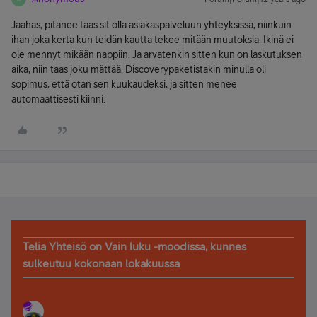
Jaahas, pitänee taas sit olla asiakaspalveluun yhteyksissä, niinkuin
ihan joka kerta kun teidän kautta tekee mitään muutoksia. Ikinä ei
ole mennyt mikään nappiin. Ja arvatenkin sitten kun on laskutuksen
aika, niin taas joku mättää. Discoverypaketistakin minulla oli
sopimus, että otan sen kuukaudeksi, ja sitten menee
automaattisesti kiinni.
Telia Yhteisö on Vain luku -moodissa, kunnes
sulkeutuu kokonaan lokakuussa