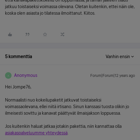
että kanavapakettikokeilu on loppumassa, ja tämän jälkeen tilaus
jatkuu toistaiseksi voimassa olevana. Oletan kuitenkin, ettei näin ole,
koska olen asiasta jo tilatessa ilmoittanut. Kiitos.
5 kommenttia
Vanhin ensin
Anonymous
Forum|Forum|12 years ago
A
Hei Jompe76,
Normaalisti nuo kokeilupaketit jatkuvat toistaiseksi
voimassaolevana, ellei niitä irtisano. Sinun kanssasi tuosta olikin jo
ilmeisesti sovittu ja kanavat päättyvät ilmaisjakson loppuessa.
Jos kuitenkin haluat jatkaa jotakin pakettia, niin kannattaa olla
asiakaspalveluumme yhteydessä
.