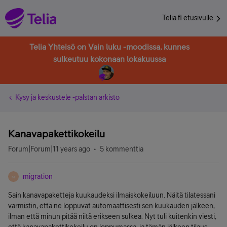
Telia.fi etusivulle
Telia Yhteisö on Vain luku -moodissa, kunnes
sulkeutuu kokonaan lokakuussa
Kysy ja keskustele -palstan arkisto
Kanavapakettikokeilu
Forum|Forum|11 years ago
5 kommenttia
migration
M
Sain kanavapaketteja kuukaudeksi ilmaiskokeiluun. Näitä tilatessani
varmistin, että ne loppuvat automaattisesti sen kuukauden jälkeen,
ilman että minun pitää niitä erikseen sulkea. Nyt tuli kuitenkin viesti,