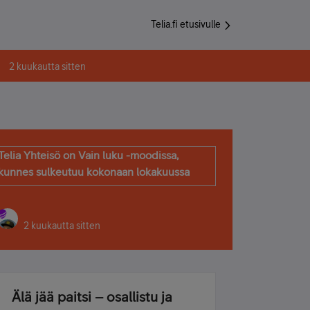
Telia.fi etusivulle
2 kuukautta sitten
Telia Yhteisö on Vain luku -moodissa,
kunnes sulkeutuu kokonaan lokakuussa
2 kuukautta sitten
Älä jää paitsi – osallistu ja