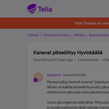
Telia Yhteisö on Va
Yhteisö
Foorumin etusivu
Arkisto
Kysy ja kesku
Kanavat pikselöityy Hyvinkäällä
Forum|Forum|11 years ago
2 kommenttia
4 k
migration
Savumerkittäjä
M
Menee kyllä jo hermot soneran "palveluun"
lähtien on kaikilla kanavilla huomattu pikse
ohjelmia kun jatkuvasti tulee pikselimöss
Tuskin jää ongelmat vielä tähän. Mitä luul
jo vuodenvaihteesta tähän päivään menne