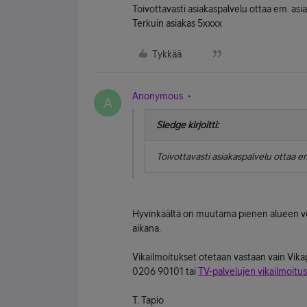
Toivottavasti asiakaspalvelu ottaa em. asia
Terkuin asiakas 5xxxx
Tykkää
Anonymous
A
Sledge kirjoitti:
Toivottavasti asiakaspalvelu ottaa em
Hyvinkäältä on muutama pienen alueen verk
aikana.
Vikailmoitukset otetaan vastaan vain Vika
0206 90101 tai
TV-palvelujen vikailmoit
T. Tapio