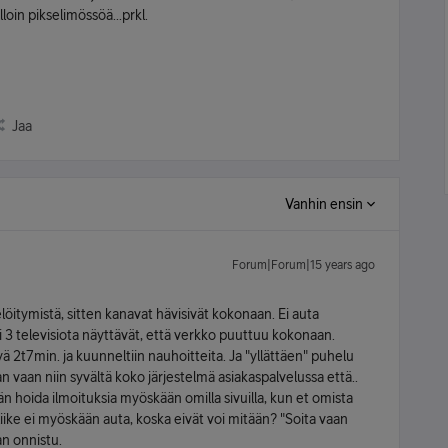
loin pikselimössöä...prkl.
Jaa
Vanhin ensin
Forum|Forum|15 years ago
löitymistä, sitten kanavat hävisivät kokonaan. Ei auta
i 3 televisiota näyttävät, että verkko puuttuu kokonaan.
 2t7min. ja kuunneltiin nauhoitteita. Ja "yllättäen" puhelu
n vaan niin syvältä koko järjestelmä asiakaspalvelussa että..
hän hoida ilmoituksia myöskään omilla sivuilla, kun et omista
liike ei myöskään auta, koska eivät voi mitään? "Soita vaan
an onnistu.