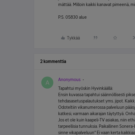
mättää. Milloin kaikki kanavat pimeenä, mil
P.S. 05830 alue
Tykkää
2 kommenttia
Anonymous
A
Tapahtui myöskin Hyvinkäällä:
Ensin kuvassa tapahtui säännöllisesti pikse
tehdasasetuspalautukset yms. jipot. Kaikk
Odoteltiin vikanumerossa palveluun pääsyä
katkesi; varmaan aikarajan täytyttyä. Onha
Jos et ole kuin kaapeli-TV asiakas, niin et
tarpeellisia tunnuksia. Paikallinen Sonera-
sinne vikapalveluun" Ei vaan kerta kaikkia