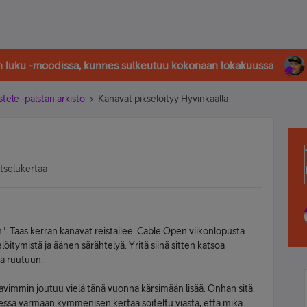
in luku -moodissa, kunnes sulkeutuu kokonaan lokakuussa
stele -palstan arkisto
Kanavat pikselöityy Hyvinkäällä
atselukertaa
. Taas kerran kanavat reistailee. Cable Open viikonlopusta
löitymistä ja äänen särähtelyä. Yritä siinä sitten katsoa
öä ruutuun.
tavimmin joutuu vielä tänä vuonna kärsimään lisää. Onhan sitä
ssä varmaan kymmenisen kertaa soiteltu viasta, että mikä