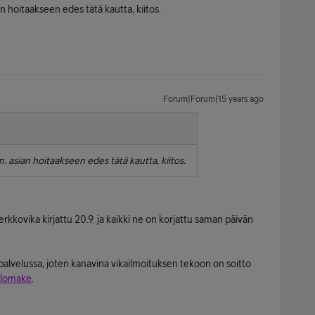
n hoitaakseen edes tätä kautta, kiitos.
Forum|Forum|15 years ago
. asian hoitaakseen edes tätä kautta, kiitos.
kovika kirjattu 20.9. ja kaikki ne on korjattu saman päivän
palvelussa, joten kanavina vikailmoituksen tekoon on soitto
uslomake
.