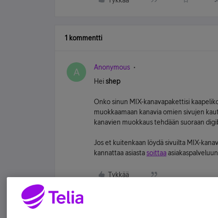
Tykkää
1 kommentti
Anonymous
A
Hei
shep
Onko sinun MIX-kanavapakettisi kaapelikort
muokkaamaan kanavia omien sivujen kautta
kanavien muokkaus tehdään suoraan digi
Jos et kuitenkaan löydä sivuilta MIX-kan
kannattaa asiasta
soittaa
asiakaspalveluun t
Tykkää