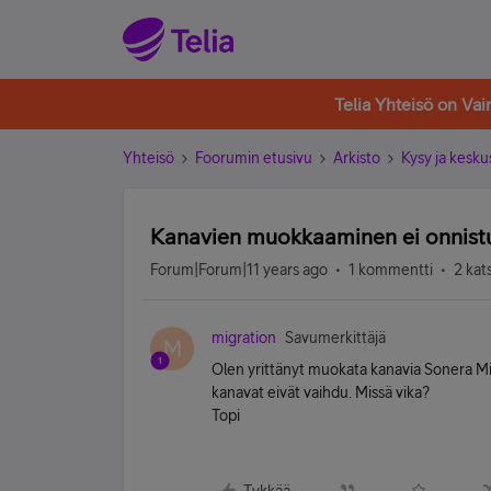
Telia Yhteisö on Va
Yhteisö
Foorumin etusivu
Arkisto
Kysy ja kesku
Kanavien muokkaaminen ei onnist
Forum|Forum|11 years ago
1 kommentti
2 kat
migration
Savumerkittäjä
M
Olen yrittänyt muokata kanavia Sonera Mi
kanavat eivät vaihdu. Missä vika?
Topi