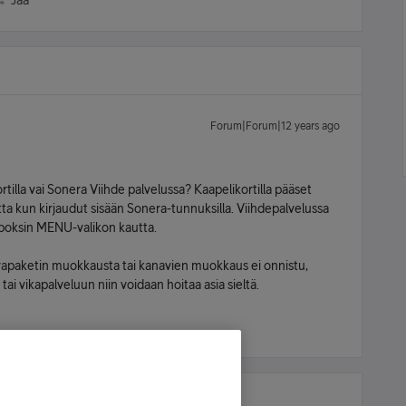
Jaa
Forum|Forum|12 years ago
illa vai Sonera Viihde palvelussa? Kaapelikortilla pääset
 kun kirjaudut sisään Sonera-tunnuksilla. Viihdepalvelussa
boksin MENU-valikon kautta.
avapaketin muokkausta tai kanavien muokkaus ei onnistu,
ai vikapalveluun niin voidaan hoitaa asia sieltä.