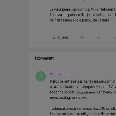
Ja vielä pieni lisäkysymys. Miksi Nelonen
kanavia -+ -painikkeilla, ja nyt selaamine
vain lisä tähän ei ole pakollista vastata_
Tykkää
1 kommentti
Anonymous
A
Kiitos palautteestasi. Kanavanimien tiimoil
asiasta palautetta eteenpäin Kaapeli-TV -
todennäköisesti
digitaaliseen
kanavaan, jo
myös analogisia kanavia.
Todennäköisesti kanavapaikka 200 on ollut
kanava on asetettu näkymään tälle paikalle