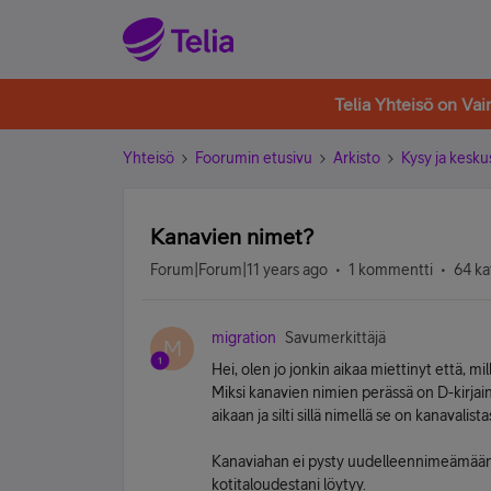
Telia Yhteisö on Va
Yhteisö
Foorumin etusivu
Arkisto
Kysy ja kesku
Kanavien nimet?
Forum|Forum|11 years ago
1 kommentti
64 ka
migration
Savumerkittäjä
M
Hei, olen jo jonkin aikaa miettinyt että, m
Miksi kanavien nimien perässä on D-kirjai
aikaan ja silti sillä nimellä se on kanavalista
Kanaviahan ei pysty uudelleennimeämään, ai
kotitaloudestani löytyy.