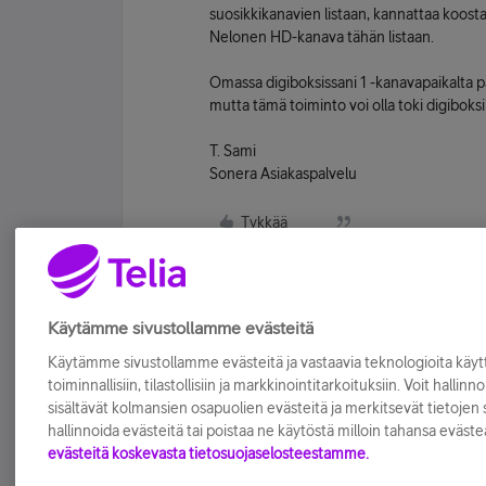
suosikkikanavien listaan, kannattaa koostaa
Nelonen HD-kanava tähän listaan.
Omassa digiboksissani 1 -kanavapaikalta pä
mutta tämä toiminto voi olla toki digiboksi
T. Sami
Sonera Asiakaspalvelu
Tykkää
Käytämme sivustollamme evästeitä
Käytämme sivustollamme evästeitä ja vastaavia teknologioita kä
toiminnallisiin, tilastollisiin ja markkinointitarkoituksiin. Voit hallinn
sisältävät kolmansien osapuolien evästeitä ja merkitsevät tietojen si
hallinnoida evästeitä tai poistaa ne käytöstä milloin tahansa eväste
evästeitä koskevasta tietosuojaselosteestamme.