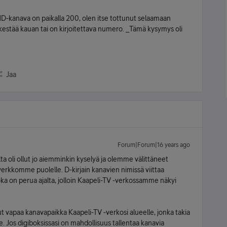
 HD-kanava on paikalla 200, olen itse tottunut selaamaan
n kestää kauan tai on kirjoitettava numero. _Tämä kysymys oli
Jaa
Forum|Forum|16 years ago
ta oli ollut jo aiemminkin kyselyä ja olemme välittäneet
verkkomme puolelle. D-kirjain kanavien nimissä viittaa
ka on perua ajalta, jolloin Kaapeli-TV -verkossamme näkyi
 vapaa kanavapaikka Kaapeli-TV -verkosi alueelle, jonka takia
. Jos digiboksissasi on mahdollisuus tallentaa kanavia