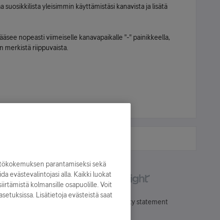
 suosikkilista yleisimmin käyttämistäsi kanavista ja lisätä
äsee nopeasti viimeiselle kanavapaikalle "-" painikkeella,
n merkistä riippuvaista.
yttökokemuksen parantamiseksi sekä
oida evästevalintojasi alla. Kaikki luokat
irtämistä kolmansille osapuolille. Voit
asetuksissa. Lisätietoja evästeistä saat
Käyttöehdot
Accessibility statement