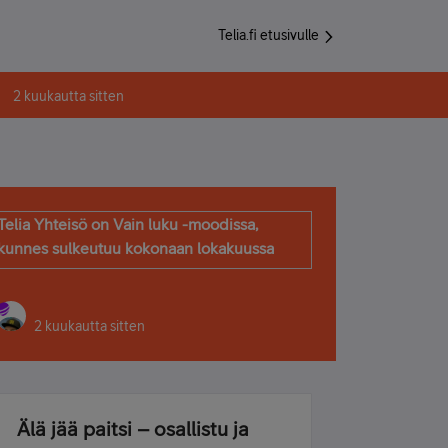
Telia.fi etusivulle
2 kuukautta sitten
Telia Yhteisö on Vain luku -moodissa,
kunnes sulkeutuu kokonaan lokakuussa
2 kuukautta sitten
Älä jää paitsi – osallistu ja