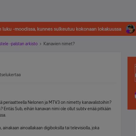
in luku -moodissa, kunnes sulkeutuu kokonaan lokakuussa
stele -palstan arkisto
Kanavien nimet?
tselukertaa
illä periaatteella Nelonen ja MTV3 on nimetty kanavalistoihin?
n? Entäs Sub, eihän kanavan nimi ole ollut subtv enää pitkään
ssa.
nakaan ainoallakaan digiboksilla tai televisiolla, joka