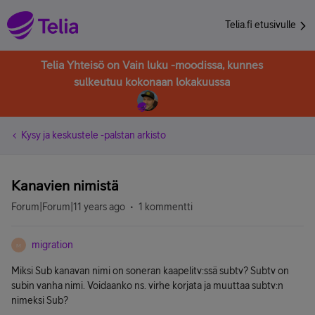
Telia.fi etusivulle
Telia Yhteisö on Vain luku -moodissa, kunnes
sulkeutuu kokonaan lokakuussa
Kysy ja keskustele -palstan arkisto
Kanavien nimistä
Forum|Forum|11 years ago
1 kommentti
migration
M
Miksi Sub kanavan nimi on soneran kaapelitv:ssä subtv? Subtv on
subin vanha nimi. Voidaanko ns. virhe korjata ja muuttaa subtv:n
nimeksi Sub?