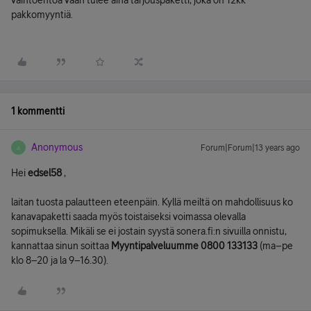
vaihtoehtoa vaan tulee aina tarjouspaketti, joka on 12kk
pakkomyyntiä.
1 kommentti
Anonymous
Forum|Forum|13 years ago
A
Hei
edsel58
,
laitan tuosta palautteen eteenpäin. Kyllä meiltä on mahdollisuus ko
kanavapaketti saada myös toistaiseksi voimassa olevalla
sopimuksella. Mikäli se ei jostain syystä sonera.fi:n sivuilla onnistu,
kannattaa sinun soittaa
Myyntipalveluumme 0800 133133
(ma–pe
klo 8–20 ja la 9–16.30).