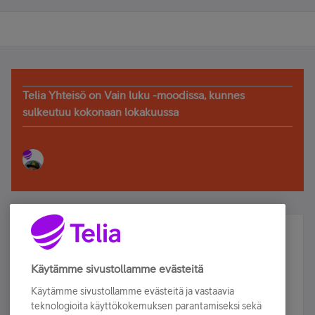
Telia Yhteisö on Vain luku -moodissa, kunnes
sulkeutuu kokonaan lokakuussa
Älä jää paitsi – osallistu ja voita!
Tilaa Telian uutiskirje ja olet mukana arvonnassa.
Käytämme sivustollamme evästeitä
Samalla saat parhaat asiakasedut suoraan
Käytämme sivustollamme evästeitä ja vastaavia
sähköpostiisi.
teknologioita käyttökokemuksen parantamiseksi sekä