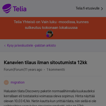
Telia.fi etusivulle
Telia Yhteisö on Vain luku -moodissa, kunnes
sulkeutuu kokonaan lokakuussa
Kysy ja keskustele -palstan arkisto
Kanavien tilaus ilman sitoutumista 12kk
Forum|Forum|11 years ago
1 kommentti
migration
M
Haluaisin tilata Discovery paketin normaalihinnalla kuukaudeksi
kerrallaan eli toistaiseksi voimassa oleva sopimus. Hinta näyttää
olevan 10,03 €/kk. Netin kautta kun yrittää tilata, niin siellä ei ole