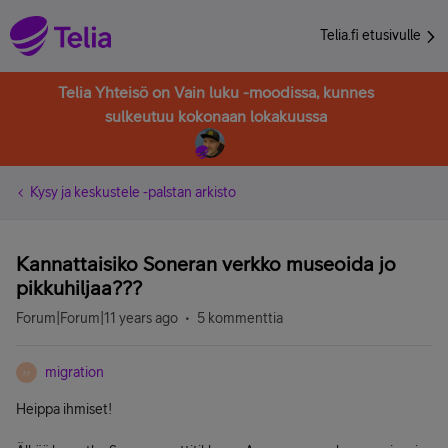
Telia.fi etusivulle
Telia Yhteisö on Vain luku -moodissa, kunnes
sulkeutuu kokonaan lokakuussa
Kysy ja keskustele -palstan arkisto
Kannattaisiko Soneran verkko museoida jo
pikkuhiljaa???
Forum|Forum|11 years ago
5 kommenttia
migration
M
Heippa ihmiset!