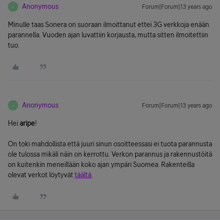
Anonymous
Forum|Forum|13 years ago
A
Minulle taas Sonera on suoraan ilmoittanut ettei 3G verkkoja enään
parannella. Vuoden ajan luvattiin korjausta, mutta sitten ilmoitettiin
tuo.
Anonymous
Forum|Forum|13 years ago
A
Hei
aripe
!
On toki mahdollista että juuri sinun osoitteessasi ei tuota parannusta
ole tulossa mikäli näin on kerrottu. Verkon parannus ja rakennustöitä
on kuitenkin meneillään koko ajan ympäri Suomea. Rakenteilla
olevat verkot löytyvät
täältä
.