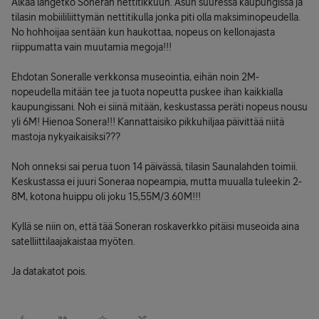
Älkää langetko Soneran nettitikkuun. Asun suuressa kaupungissa ja
tilasin mobiililiittymän nettitikulla jonka piti olla maksiminopeudella.
No hohhoijaa sentään kun haukottaa, nopeus on kellonajasta
riippumatta vain muutamia megoja!!!
Ehdotan Soneralle verkkonsa museointia, eihän noin 2M-
nopeudella mitään tee ja tuota nopeutta puskee ihan kaikkialla
kaupungissani. Noh ei siinä mitään, keskustassa peräti nopeus nousu
yli 6M! Hienoa Sonera!!! Kannattaisiko pikkuhiljaa päivittää niitä
mastoja nykyaikaisiksi???
Noh onneksi sai perua tuon 14 päivässä, tilasin Saunalahden toimii.
Keskustassa ei juuri Soneraa nopeampia, mutta muualla tuleekin 2-
8M, kotona huippu oli joku 15,55M/3.60M!!!
Kyllä se niin on, että tää Soneran roskaverkko pitäisi museoida aina
satelliittilaajakaistaa myöten.
Ja datakatot pois.