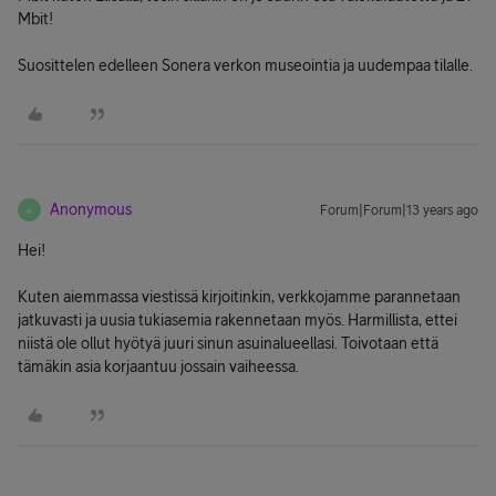
Mbit!
Suosittelen edelleen Sonera verkon museointia ja uudempaa tilalle.
Anonymous
Forum|Forum|13 years ago
A
Hei!
Kuten aiemmassa viestissä kirjoitinkin, verkkojamme parannetaan
jatkuvasti ja uusia tukiasemia rakennetaan myös. Harmillista, ettei
niistä ole ollut hyötyä juuri sinun asuinalueellasi. Toivotaan että
tämäkin asia korjaantuu jossain vaiheessa.