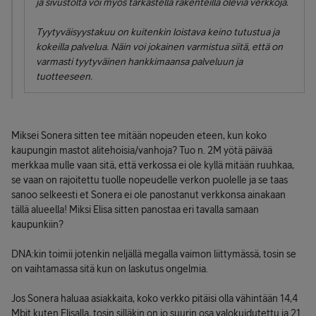
ja sivustolta voi myös tarkastella rakenteilla olevia verkkoja.
Tyytyväisyystakuu on kuitenkin loistava keino tutustua ja
kokeilla palvelua. Näin voi jokainen varmistua siitä, että on
varmasti tyytyväinen hankkimaansa palveluun ja
tuotteeseen.
Miksei Sonera sitten tee mitään nopeuden eteen, kun koko
kaupungin mastot alitehoisia/vanhoja? Tuo n. 2M yötä päivää
merkkaa mulle vaan sitä, että verkossa ei ole kyllä mitään ruuhkaa,
se vaan on rajoitettu tuolle nopeudelle verkon puolelle ja se taas
sanoo selkeesti et Sonera ei ole panostanut verkkonsa ainakaan
tällä alueella! Miksi Elisa sitten panostaa eri tavalla samaan
kaupunkiin?
DNA:kin toimii jotenkin neljällä megalla vaimon liittymässä, tosin se
on vaihtamassa sitä kun on laskutus ongelmia.
Jos Sonera haluaa asiakkaita, koko verkko pitäisi olla vähintään 14,4
Mbit kuten Elisalla, tosin silläkin on jo suurin osa valokuidutettu ja 21