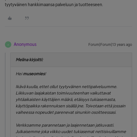
tyytyväinen hankkimaansa palveluun ja tuotteeseen.
Anonymous
Forum|Forum|13 years ago
A
Melina kirjoitti:
Hei
museomies
!
Ikävä kuulla, ettet ollut tyytyväinen nettipalveluumme.
Liikkuvan laajakaistan toimivuuteenhan vaikuttavat
yhtäaikaisten käyttäjien määrä, etäisyys tukiasemasta,
käyttöpaikka rakennuksen sisällä jne. Toivotaan että jossain
vaiheessa nopeudet parenevat sinunkin osoitteessasi.
Verkkoamme parannetaan ja laajennetaan jatkuvasti.
Julkaisemme joka viikko uudet tukiasemat nettisivuillamme