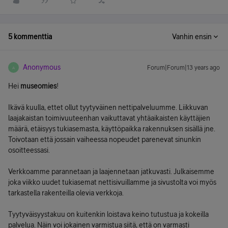
5 kommenttia
Vanhin ensin
Anonymous
Forum|Forum|13 years ago
A
Hei
museomies
!
Ikävä kuulla, ettet ollut tyytyväinen nettipalveluumme. Liikkuvan
laajakaistan toimivuuteenhan vaikuttavat yhtäaikaisten käyttäjien
määrä, etäisyys tukiasemasta, käyttöpaikka rakennuksen sisällä jne.
Toivotaan että jossain vaiheessa nopeudet parenevat sinunkin
osoitteessasi.
Verkkoamme parannetaan ja laajennetaan jatkuvasti. Julkaisemme
joka viikko uudet tukiasemat nettisivuillamme ja sivustolta voi myös
tarkastella rakenteilla olevia verkkoja.
Tyytyväisyystakuu on kuitenkin loistava keino tutustua ja kokeilla
palvelua. Näin voi jokainen varmistua siitä, että on varmasti