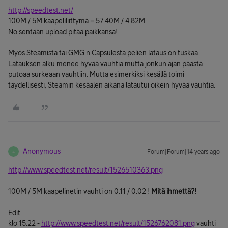
http://speedtest.net/
100M / 5M kaapeliliittymä = 57.40M / 4.82M
No sentään upload pitää paikkansa!
Myös Steamista tai GMG:n Capsulesta pelien lataus on tuskaa.
Latauksen alku menee hyvää vauhtia mutta jonkun ajan päästä
putoaa surkeaan vauhtiin. Mutta esimerkiksi kesällä toimi
täydellisesti, Steamin kesäalen aikana latautui oikein hyvää vauhtia.
Anonymous
Forum|Forum|14 years ago
A
http://www.speedtest.net/result/1526510363.png
100M / 5M kaapelinetin vauhti on 0.11 / 0.02 !
Mitä ihmettä?!
Edit:
klo 15.22 -
http://www.speedtest.net/result/1526762081.png
vauhti