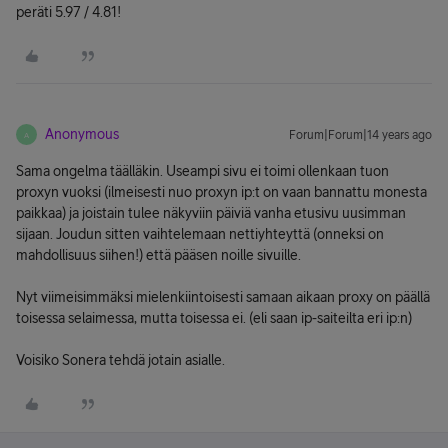
peräti 5.97 / 4.81!
Anonymous
Forum|Forum|14 years ago
A
Sama ongelma täälläkin. Useampi sivu ei toimi ollenkaan tuon
proxyn vuoksi (ilmeisesti nuo proxyn ip:t on vaan bannattu monesta
paikkaa) ja joistain tulee näkyviin päiviä vanha etusivu uusimman
sijaan. Joudun sitten vaihtelemaan nettiyhteyttä (onneksi on
mahdollisuus siihen!) että pääsen noille sivuille.
Nyt viimeisimmäksi mielenkiintoisesti samaan aikaan proxy on päällä
toisessa selaimessa, mutta toisessa ei. (eli saan ip-saiteilta eri ip:n)
Voisiko Sonera tehdä jotain asialle.