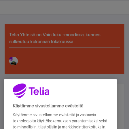
Telia Yhteisö on Vain luku -moodissa, kunnes
sulkeutuu kokonaan lokakuussa
Älä jää paitsi – osallistu ja voita!
Tilaa Telian uutiskirje ja olet mukana arvonnassa.
Käytämme sivustollamme evästeitä
Samalla saat parhaat asiakasedut suoraan
Käytämme sivustollamme evästeitä ja vastaavia
sähköpostiisi.
teknologioita käyttökokemuksen parantamiseksi sekä
toiminnallisiin, tilastollisiin ja markkinointitarkoituksiin.