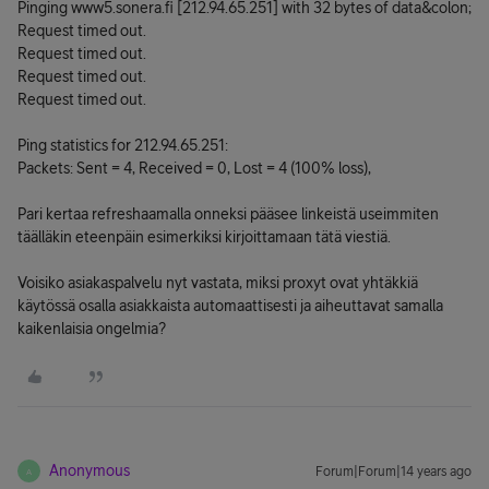
Pinging www5.sonera.fi [212.94.65.251] with 32 bytes of data&colon;
Request timed out.
Request timed out.
Request timed out.
Request timed out.
Ping statistics for 212.94.65.251:
Packets: Sent = 4, Received = 0, Lost = 4 (100% loss),
Pari kertaa refreshaamalla onneksi pääsee linkeistä useimmiten
täälläkin eteenpäin esimerkiksi kirjoittamaan tätä viestiä.
Voisiko asiakaspalvelu nyt vastata, miksi proxyt ovat yhtäkkiä
käytössä osalla asiakkaista automaattisesti ja aiheuttavat samalla
kaikenlaisia ongelmia?
Anonymous
Forum|Forum|14 years ago
A