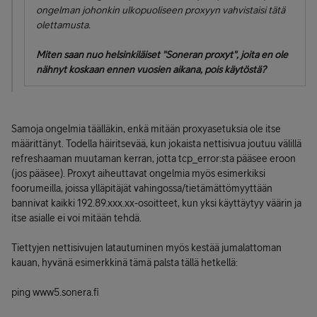
ongelman johonkin ulkopuoliseen proxyyn vahvistaisi tätä
olettamusta.
Miten saan nuo helsinkiläiset "Soneran proxyt", joita en ole
nähnyt koskaan ennen vuosien aikana, pois käytöstä?
Samoja ongelmia täälläkin, enkä mitään proxyasetuksia ole itse
määrittänyt. Todella häiritsevää, kun jokaista nettisivua joutuu välillä
refreshaaman muutaman kerran, jotta tcp_error:sta pääsee eroon
(jos pääsee). Proxyt aiheuttavat ongelmia myös esimerkiksi
foorumeilla, joissa ylläpitäjät vahingossa/tietämättömyyttään
bannivat kaikki 192.89.xxx.xx-osoitteet, kun yksi käyttäytyy väärin ja
itse asialle ei voi mitään tehdä.
Tiettyjen nettisivujen latautuminen myös kestää jumalattoman
kauan, hyvänä esimerkkinä tämä palsta tällä hetkellä:
ping www5.sonera.fi