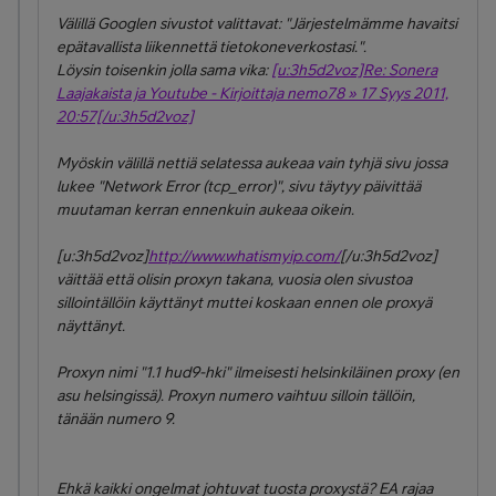
Välillä Googlen sivustot valittavat: "Järjestelmämme havaitsi
epätavallista liikennettä tietokoneverkostasi.".
Löysin toisenkin jolla sama vika:
[u:3h5d2voz]Re: Sonera
Laajakaista ja Youtube - Kirjoittaja nemo78 » 17 Syys 2011,
20:57[/u:3h5d2voz]
Myöskin välillä nettiä selatessa aukeaa vain tyhjä sivu jossa
lukee "Network Error (tcp_error)", sivu täytyy päivittää
muutaman kerran ennenkuin aukeaa oikein.
[u:3h5d2voz]
http://www.whatismyip.com/
[/u:3h5d2voz]
väittää että olisin proxyn takana, vuosia olen sivustoa
sillointällöin käyttänyt muttei koskaan ennen ole proxyä
näyttänyt.
Proxyn nimi "1.1 hud9-hki" ilmeisesti helsinkiläinen proxy (en
asu helsingissä). Proxyn numero vaihtuu silloin tällöin,
tänään numero 9.
Ehkä kaikki ongelmat johtuvat tuosta proxystä? EA rajaa