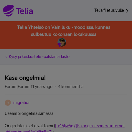
Telia.fi etusivulle
Telia Yhteisö on Vain luku -moodissa, kunnes
sulkeutuu kokonaan lokakuussa
Kysy ja keskustele -palstan arkisto
Kasa ongelmia!
Forum|Forum|11 years ago
4 kommenttia
migration
M
Useampi ongelma samassa:
Origin lataukset eivät toimi (
[u:16ljw5g7]Ea origin + sonera internet