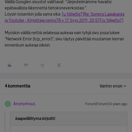
Välillä Googlen sivustot valittavat: "Järjestelmämme havaitsi
epätavallista liikennettä tietokoneverkostasi.".
Löysin toisenkin jolla sama vika:
[u:16ljw5g7]Re: Sonera Laajakaista
ja Youtube - Kirjoittaja nemo78 » 17 Syys 2011, 20:57[/u:16ljw5g7]
Myöskin välillä nettiä selatessa aukeaa vain tyhjä sivu jossa lukee
"Network Error (tcp_error)", sivu täytyy päivittää muutaman kerran
ennenkuin aukeaa oikein.
4 kommenttia
Vanhin ensin
Anonymous
Forum|Forum|14 years ago
A
kaapeliliittyma kirjoitti: