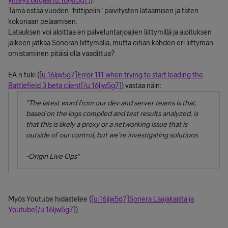
yhteys bugaa[/u:16ljw5g7]
).
Tämä estää vuoden "hittipelin" päivitysten lataamisen ja täten
kokonaan pelaamisen.
Latauksen voi aloittaa eri palveluntarjoajien liittymillä ja aloituksen
jälkeen jatkaa Soneran liittymällä, mutta eihän kahden eri liittymän
omistaminen pitäisi olla vaadittua?
EA:n tuki (
[u:16ljw5g7]Error 111 when trying to start loading the
Battlefield 3 beta client[/u:16ljw5g7]
) vastaa näin:
"The latest word from our dev and server teams is that,
based on the logs compiled and test results analyzed, is
that this is likely a proxy or a networking issue that is
outside of our control, but we’re investigating solutions.
-Origin Live Ops"
Myös Youtube hidastelee (
[u:16ljw5g7]Sonera Laajakaista ja
Youtube[/u:16ljw5g7]
).