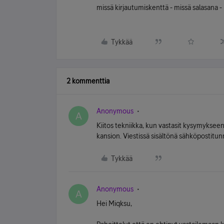
missä kirjautumiskenttä - missä salasana -
Tykkää
2 kommenttia
Anonymous
A
Kiitos tekniikka, kun vastasit kysymyksee
kansion. Viestissä sisältönä sähköpostitunn
Tykkää
Anonymous
A
Hei Miqksu,