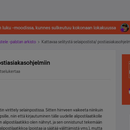
in luku -moodissa, kunnes sulkeutuu kokonaan lokakuussa
stele -palstan arkisto
Kattavaa selitystä selaipostista/ postiasiakasohjelm
ostiasiakasohjelmiin
atselukertaa
n virittely selainpostissa. Sitten hirrveen vaikeeta niinkuin
sille, niin että kirjautuminen tälle uudelle alipostilaatikolle
n alipostilaatikko olen nähnyt, ja sen onnistunut tekemään
alipostilaatikkoa (poistaa ja säätää välittämistä yms.), mutta