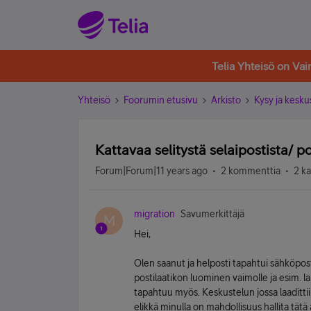
Telia Yhteisö on Va
Yhteisö
Foorumin etusivu
Arkisto
Kysy ja kesku
Kattavaa selitystä selaipostista/ p
Forum|Forum|11 years ago
2 kommenttia
2 k
migration
Savumerkittäjä
M
Hei,
Olen saanut ja helposti tapahtui sähköposti
postilaatikon luominen vaimolle ja esim. lap
tapahtuu myös. Keskustelun jossa laadittii
elikkä minulla on mahdollisuus hallita tätä 