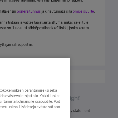
ysymykseesi aiemmin. Asia taisi kuitenkin jo ratketa.
malla ensin
Sonera tunnus
ja kirjautumalla sillä
omille sivuille
.
hallintaan ja valitse laajakaistaliittymä, mikäli se ei tule
ssa on "Luo uusi sähköpostilaatikko" linkki, jonka kautta
yttäjän sähköpostiin.
yttökokemuksen parantamiseksi sekä
oida evästevalintojasi alla. Kaikki luokat
irtämistä kolmansille osapuolille. Voit
asetuksissa. Lisätietoja evästeistä saat
Käyttöehdot
Accessibility statement