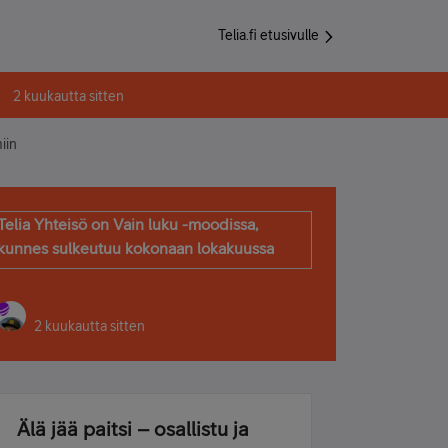
Telia.fi etusivulle
2 kuukautta sitten
iin
Telia Yhteisö on Vain luku -moodissa,
kunnes sulkeutuu kokonaan lokakuussa
2 kuukautta sitten
Älä jää paitsi – osallistu ja