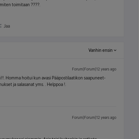
 miten toimitaan ????.
Jaa
Vanhin ensin
Forum|Forum|12 years ago
ni!!. Homma hoitui kun avasi Pääpostilaatikon saapuneet-
ukset ja salasanat yms. . Helppoa !.
Forum|Forum|12 years ago