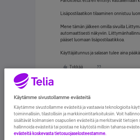
Pahoittelut että en ehtinyt vastailemaan k
Lisäpostilaatikon tilaaminen onnistuu luo
Mene tämän jälkeen omilla sivuilla Liittymän
automaattisesti näkyviin. Liittymänhallinna
pääset luomaan lisäpostilaatikkoa.
Käyttäjätunnus ja salasan tulee aina pääkä
Tykkää
Käytämme sivustollamme evästeitä
Käytämme sivustollamme evästeitä ja vastaavia teknologioita kä
toiminnallisiin, tilastollisiin ja markkinointitarkoituksiin. Voit hallinn
sisältävät kolmansien osapuolien evästeitä ja merkitsevät tietojen si
hallinnoida evästeitä tai poistaa ne käytöstä milloin tahansa eväste
evästeitä koskevasta tietosuojaselosteestamme.