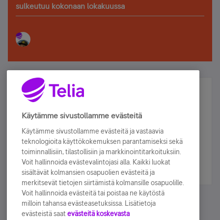
sulkeutuu kokonaan lokakuussa
Älä jää paitsi – osallistu ja voita!
Tilaa Telian uutiskirje ja olet mukana arvonnassa.
Käytämme sivustollamme evästeitä
Samalla saat parhaat asiakasedut suoraan
Käytämme sivustollamme evästeitä ja vastaavia
sähköpostiisi.
teknologioita käyttökokemuksen parantamiseksi sekä
toiminnallisiin, tilastollisiin ja markkinointitarkoituksiin.
Voit hallinnoida evästevalintojasi alla. Kaikki luokat
Tilaa nyt
sisältävät kolmansien osapuolien evästeitä ja
merkitsevät tietojen siirtämistä kolmansille osapuolille.
Voit hallinnoida evästeitä tai poistaa ne käytöstä
milloin tahansa evästeasetuksissa. Lisätietoja
evästeistä saat
evästeitä koskevasta