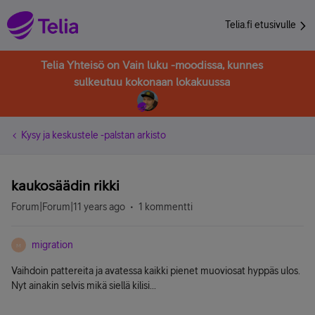
Telia.fi etusivulle
Telia Yhteisö on Vain luku -moodissa, kunnes
sulkeutuu kokonaan lokakuussa
Kysy ja keskustele -palstan arkisto
kaukosäädin rikki
Forum|Forum|11 years ago
1 kommentti
migration
M
Vaihdoin pattereita ja avatessa kaikki pienet muoviosat hyppäs ulos.
Nyt ainakin selvis mikä siellä kilisi...