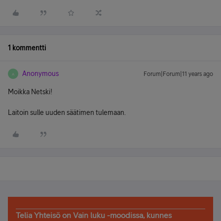
1 kommentti
Anonymous
Forum|Forum|11 years ago
A
Moikka Netski!
Laitoin sulle uuden säätimen tulemaan.
Telia Yhteisö on Vain luku -moodissa, kunnes