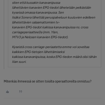
siten että kussakin kanavanipussa
Iähettävíen kanavien EPG-tiedot lähetetään pelkästään
kyseissä omassa kanavanipussa. Sen
Iisäksi Sonera Iähettää peruspalveluun kuuluvien edelleen
lähetettävíen salaamattomìen tv-
kanavien EPG-tiedot kaíkíssa kanavanipuìssa ns. cross
carrìage­periaattee|Ia (mm. Ylen,
MTV3 ja Nelosen kanavien EPG-tiedot).
Kyseistä cross carriage-periaatetta emme voi soveltaa
kaikkien EPG-tietojen Iähettämiseksi
kaìkissa kanavanìpuissa, koska EPG-tìedon määrä olisi tähän
Iiian suuri.
Mitenkäs ihmeessä se sitten toisilta operaattoreilta onnistuu?