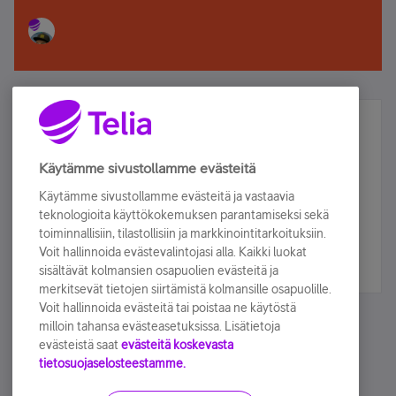
Älä jää paitsi – osallistu ja voita!
Tilaa Telian uutiskirje ja olet mukana arvonnassa.
Käytämme sivustollamme evästeitä
Samalla saat parhaat asiakasedut suoraan
Käytämme sivustollamme evästeitä ja vastaavia
sähköpostiisi.
teknologioita käyttökokemuksen parantamiseksi sekä
toiminnallisiin, tilastollisiin ja markkinointitarkoituksiin.
Voit hallinnoida evästevalintojasi alla. Kaikki luokat
Tilaa nyt
sisältävät kolmansien osapuolien evästeitä ja
merkitsevät tietojen siirtämistä kolmansille osapuolille.
Voit hallinnoida evästeitä tai poistaa ne käytöstä
milloin tahansa evästeasetuksissa. Lisätietoja
evästeistä saat
evästeitä koskevasta
tietosuojaselosteestamme.