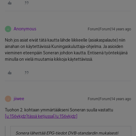
Anonymous
Forum|Forum|14 years ago
A
Noh jos asiat eivät tätä kautta lähde liikkeelle (asiakaspalaute) niin
ainahan on käytettävissä Kuningaskuluttaja-ohjelma. Ja asioiden
vieminen eteenpäin Soneran johdon kautta. Entisenä työntekijänä
minulla on vielä muutamia kikkoja käytettävissä.
jiiwee
Forum|Forum|14 years ago
J
Tuohon 2. kohtaan ymmärtääkseni Soneran suulla vastattu
[u:156vkjdz]tässä ketjussa[/u:156vkjdz]
Sonera Iähettää EPG-tiedot DVB-standardin mukaìsesti