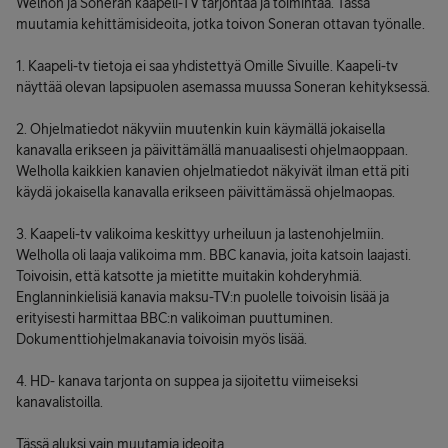
Welhon ja Soneran kaapeli-TV tarjontaa ja toimintaa. Tässä
muutamia kehittämisideoita, jotka toivon Soneran ottavan työnalle.
1. Kaapeli-tv tietoja ei saa yhdistettyä Omille Sivuille. Kaapeli-tv
näyttää olevan lapsipuolen asemassa muussa Soneran kehityksessä.
2. Ohjelmatiedot näkyviin muutenkin kuin käymällä jokaisella
kanavalla erikseen ja päivittämällä manuaalisesti ohjelmaoppaan.
Welholla kaikkien kanavien ohjelmatiedot näkyivät ilman että piti
käydä jokaisella kanavalla erikseen päivittämässä ohjelmaopas.
3. Kaapeli-tv valikoima keskittyy urheiluun ja lastenohjelmiin.
Welholla oli laaja valikoima mm. BBC kanavia, joita katsoin laajasti.
Toivoisin, että katsotte ja mietitte muitakin kohderyhmiä.
Englanninkielisiä kanavia maksu-TV:n puolelle toivoisin lisää ja
erityisesti harmittaa BBC:n valikoiman puuttuminen.
Dokumenttiohjelmakanavia toivoisin myös lisää.
4. HD- kanava tarjonta on suppea ja sijoitettu viimeiseksi
kanavalistoilla.
Tässä aluksi vain muutamia ideoita.