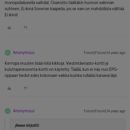
monopolialueella vaihdat. Osanotto täältäkin huonon valinnan
suhteen. Ei ikinä Soneran kaapelia, jos se vain on mahdollista välttää.
Ei ikinä!
Anonymous
Forum|Forum|14 years ago
A
Kerropa muuten lisää niitä kikkoja. Viestintävirasto-kortti ja
kuluttajaneuvonta-kortti on käytetty. Täällä, kun ei näy nuo EPG-
oppaan tiedot edes kokonaan vaikka kuinka rullailisi kanavia läpi.
Anonymous
Forum|Forum|14 years ago
A
jiiwee kirjoitti: