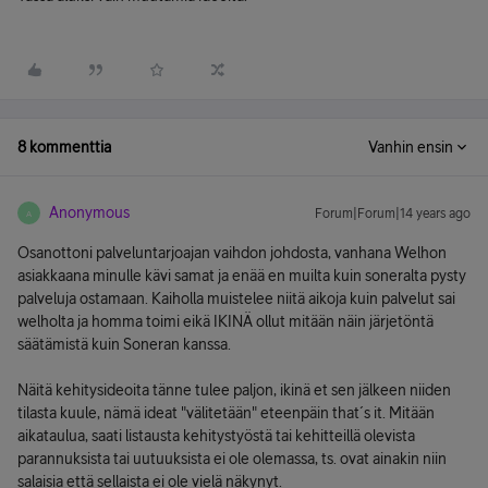
8 kommenttia
Vanhin ensin
Anonymous
Forum|Forum|14 years ago
A
Osanottoni palveluntarjoajan vaihdon johdosta, vanhana Welhon
asiakkaana minulle kävi samat ja enää en muilta kuin soneralta pysty
palveluja ostamaan. Kaiholla muistelee niitä aikoja kuin palvelut sai
welholta ja homma toimi eikä IKINÄ ollut mitään näin järjetöntä
säätämistä kuin Soneran kanssa.
Näitä kehitysideoita tänne tulee paljon, ikinä et sen jälkeen niiden
tilasta kuule, nämä ideat "välitetään" eteenpäin that´s it. Mitään
aikataulua, saati listausta kehitystyöstä tai kehitteillä olevista
parannuksista tai uutuuksista ei ole olemassa, ts. ovat ainakin niin
salaisia että sellaista ei ole vielä näkynyt.