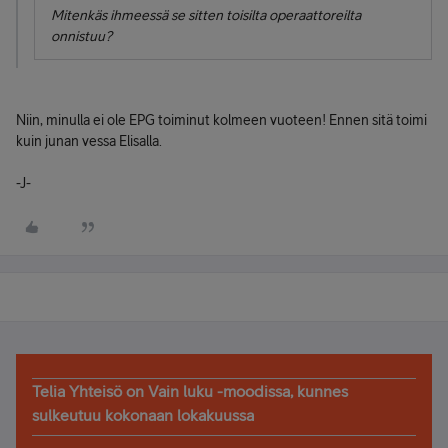
Mitenkäs ihmeessä se sitten toisilta operaattoreilta
onnistuu?
Niin, minulla ei ole EPG toiminut kolmeen vuoteen! Ennen sitä toimi
kuin junan vessa Elisalla.
-J-
Telia Yhteisö on Vain luku -moodissa, kunnes
sulkeutuu kokonaan lokakuussa