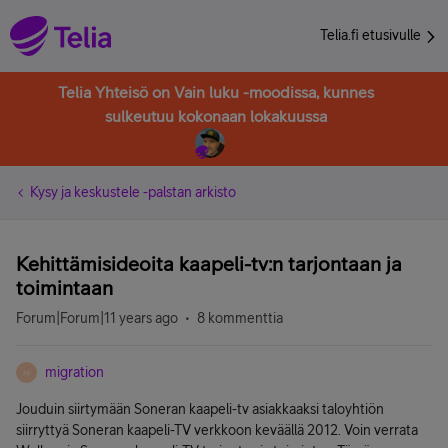
Telia.fi etusivulle
Telia Yhteisö on Vain luku -moodissa, kunnes
sulkeutuu kokonaan lokakuussa
Kysy ja keskustele -palstan arkisto
Kehittämisideoita kaapeli-tv:n tarjontaan ja
toimintaan
Forum|Forum|11 years ago
8 kommenttia
migration
M
Jouduin siirtymään Soneran kaapeli-tv asiakkaaksi taloyhtiön
siirryttyä Soneran kaapeli-TV verkkoon keväällä 2012. Voin verrata