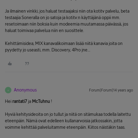
Ja ilmainen vinkki; jos haluat testaajaksi niin ota kotitv palvelu, beta
testaajia Soneralla on jo satoja ja kotitv:n käyttäjänä oppii mm.
resetoimaan niin boksia kuin modeemia muutamassa päivässä, jos
haluat toimivaa palvelua niin en suosittele.
Kehittämisidea; MIX kanavalikoimaan lisää niitä kanavia joita on
pyydetty jo useasti, mm. Discovery, 4Pro jne...
Anonymous
Forum|Forum|14 years ago
A
Hei
rantati7
ja
McTuhnu
!
Hyviä kehitysideoita on jo tullut ja niitä on sitämukaa todella laitettu
eteenpäin. Nämä ovat edelleen kullanarvoisia jatkossakin, jotta
voimme kehittää palveluitamme eteenpäin. Kiitos näistäkin taas.