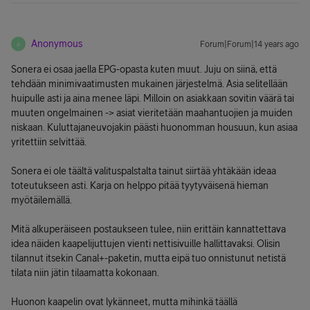
Anonymous
Forum|Forum|14 years ago
A
Sonera ei osaa jaella EPG-opasta kuten muut. Juju on siinä, että
tehdään minimivaatimusten mukainen järjestelmä. Asia selitellään
huipulle asti ja aina menee läpi. Milloin on asiakkaan sovitin väärä tai
muuten ongelmainen -> asiat vieritetään maahantuojien ja muiden
niskaan. Kuluttajaneuvojakin päästi huonomman housuun, kun asiaa
yritettiin selvittää.
Sonera ei ole täältä valituspalstalta tainut siirtää yhtäkään ideaa
toteutukseen asti. Karja on helppo pitää tyytyväisenä hieman
myötäilemällä.
Mitä alkuperäiseen postaukseen tulee, niin erittäin kannattettava
idea näiden kaapelijuttujen vienti nettisivuille hallittavaksi. Olisin
tilannut itsekin Canal+-paketin, mutta eipä tuo onnistunut netistä
tilata niin jätin tilaamatta kokonaan.
Huonon kaapelin ovat lykänneet, mutta mihinkä täällä