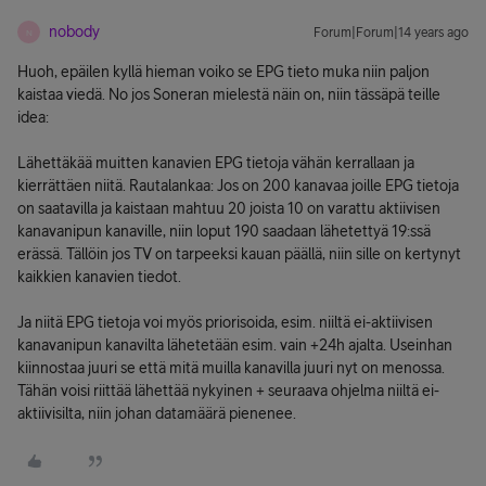
nobody
Forum|Forum|14 years ago
N
Huoh, epäilen kyllä hieman voiko se EPG tieto muka niin paljon
kaistaa viedä. No jos Soneran mielestä näin on, niin tässäpä teille
idea:
Lähettäkää muitten kanavien EPG tietoja vähän kerrallaan ja
kierrättäen niitä. Rautalankaa: Jos on 200 kanavaa joille EPG tietoja
on saatavilla ja kaistaan mahtuu 20 joista 10 on varattu aktiivisen
kanavanipun kanaville, niin loput 190 saadaan lähetettyä 19:ssä
erässä. Tällöin jos TV on tarpeeksi kauan päällä, niin sille on kertynyt
kaikkien kanavien tiedot.
Ja niitä EPG tietoja voi myös priorisoida, esim. niiltä ei-aktiivisen
kanavanipun kanavilta lähetetään esim. vain +24h ajalta. Useinhan
kiinnostaa juuri se että mitä muilla kanavilla juuri nyt on menossa.
Tähän voisi riittää lähettää nykyinen + seuraava ohjelma niiltä ei-
aktiivisilta, niin johan datamäärä pienenee.