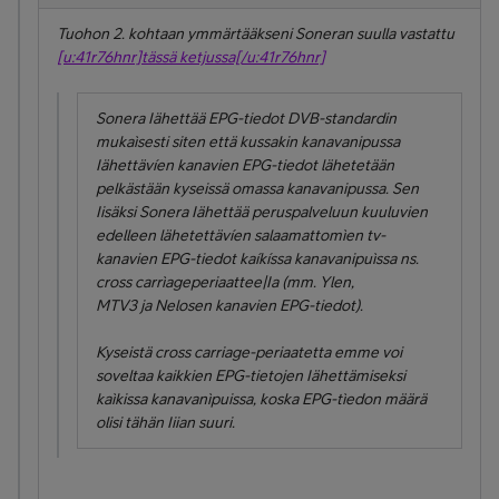
Tuohon 2. kohtaan ymmärtääkseni Soneran suulla vastattu
[u:41r76hnr]tässä ketjussa[/u:41r76hnr]
Sonera Iähettää EPG-tiedot DVB-standardin
mukaìsesti siten että kussakin kanavanipussa
Iähettävíen kanavien EPG-tiedot lähetetään
pelkästään kyseissä omassa kanavanipussa. Sen
Iisäksi Sonera Iähettää peruspalveluun kuuluvien
edelleen lähetettävíen salaamattomìen tv-
kanavien EPG-tiedot kaíkíssa kanavanipuìssa ns.
cross carrìage­periaattee|Ia (mm. Ylen,
MTV3 ja Nelosen kanavien EPG-tiedot).
Kyseistä cross carriage-periaatetta emme voi
soveltaa kaikkien EPG-tietojen Iähettämiseksi
kaìkissa kanavanìpuissa, koska EPG-tìedon määrä
olisi tähän Iiian suuri.