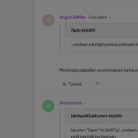
AngryOldMan
Uusi jäsen
A
Tapio kirjoitti:
...voidaan käyttäjä poistaa palstalta
Merkeistä päätellen ensimmäinen kerta ei 
Tykkää
Anonymous
A
VanhaJaKiukkuinen kirjoitti:
[quote="Tapio":1e36t87a]...voidaan k
vielä käyttää kertaakaan.