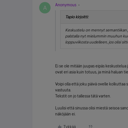
Anonymous
A
Tapio kirjoitti:
Keskustelu on mennyt semantiikan puo
palstalla nyt mielummin muuhun kui
loppuviikosta uudelleen, jos olisi si
Ei se ole mitään juupas eipäs keskustelua j
ovat eri asia kuin totuus, ja minä haluan tie
Voipi olla että joku päivä ovelle kolkuttaa s
vastuuta.
Tekstit on jo tallessa tätä varten.
Luulisi että sinussa olisi miestä seisoa sa
näköjään ei.
Tykkää