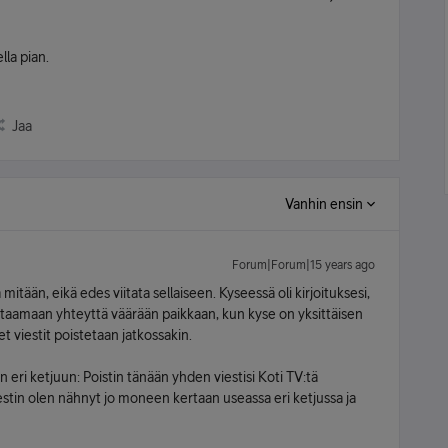
la pian.
Jaa
Vanhin ensin
Forum|Forum|15 years ago
itään, eikä edes viitata sellaiseen. Kyseessä oli kirjoituksesi,
 ottaamaan yhteyttä väärään paikkaan, kun kyse on yksittäisen
set viestit poistetaan jatkossakin.
 eri ketjuun: Poistin tänään yhden viestisi Koti TV:tä
estin olen nähnyt jo moneen kertaan useassa eri ketjussa ja