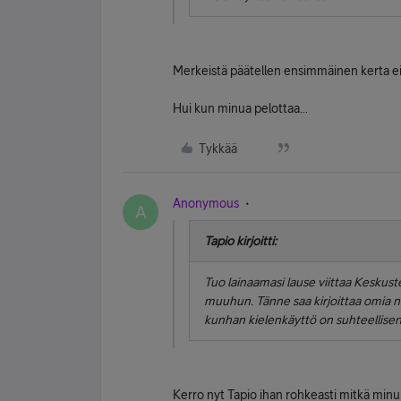
Merkeistä päätellen ensimmäinen kerta ei
Hui kun minua pelottaa...
Tykkää
Anonymous
A
Tapio kirjoitti:
Tuo lainaamasi lause viittaa
Keskuste
muuhun. Tänne saa kirjoittaa omia
n
kunhan kielenkäyttö on suhteellisen 
Kerro nyt Tapio ihan rohkeasti mitkä min