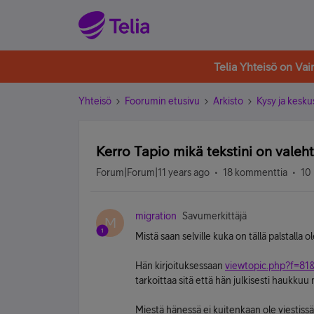
Telia Yhteisö on Va
Yhteisö
Foorumin etusivu
Arkisto
Kysy ja kesku
Kerro Tapio mikä tekstini on valeh
Forum|Forum|11 years ago
18 kommenttia
10 
migration
Savumerkittäjä
M
Mistä saan selville kuka on tällä palstalla
Hän kirjoituksessaan
viewtopic.php?f=81
tarkoittaa sitä että hän julkisesti haukkuu 
Miestä hänessä ei kuitenkaan ole viestiss