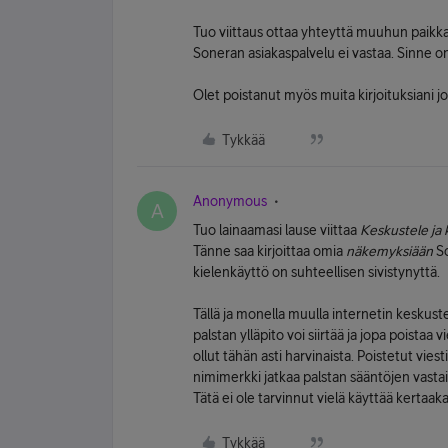
Tuo viittaus ottaa yhteyttä muuhun paikkaan
Soneran asiakaspalvelu ei vastaa. Sinne on
Olet poistanut myös muita kirjoituksiani jo
Tykkää
Anonymous
A
Tuo lainaamasi lause viittaa
Keskustele ja 
Tänne saa kirjoittaa omia
näkemyksiään
So
kielenkäyttö on suhteellisen sivistynyttä.
Tällä ja monella muulla internetin keskuste
palstan ylläpito voi siirtää ja jopa poistaa
ollut tähän asti harvinaista. Poistetut vie
nimimerkki jatkaa palstan sääntöjen vastai
Tätä ei ole tarvinnut vielä käyttää kertaak
Tykkää