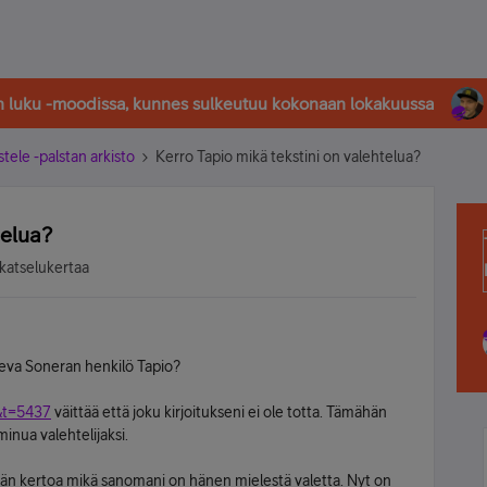
in luku -moodissa, kunnes sulkeutuu kokonaan lokakuussa
stele -palstan arkisto
Kerro Tapio mikä tekstini on valehtelua?
telua?
katselukertaa
 oleva Soneran henkilö Tapio?
&t=5437
väittää että joku kirjoitukseni ei ole totta. Tämähän
minua valehtelijaksi.
ään kertoa mikä sanomani on hänen mielestä valetta. Nyt on