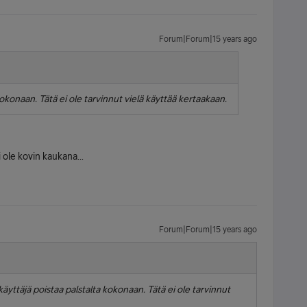
Forum|Forum|15 years ago
 kokonaan. Tätä ei ole tarvinnut vielä käyttää kertaakaan.
ole kovin kaukana...
Forum|Forum|15 years ago
äyttäjä poistaa palstalta kokonaan. Tätä ei ole tarvinnut