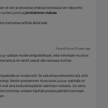
 oli vain ja ainoastaa yhdessä viestissä ja sen takia että
 tuntien jonot ja
jonottaminen maksaa
.
ten kannattaa selittää äkkiä lisää.
Forum|Forum|15 years ago
kysy
-palstan moderointipolitiikkaan, eikä mihinkään muuhun.
nerasta ja ne viestit saavat olla rauhassa, kunhan
lupalstalla on moderointi. Se tarkoittaa esimerkiksi sitä, että
 viestejä. Viestin poistaminen
Keskustele ja kysy
-palstalla on
stit ovat aina keskustelupalstan sääntöjen vastaisia. Jos sama
sta toimintaa, voidaan käyttäjä poistaa palstalta kokonaan.
aan.