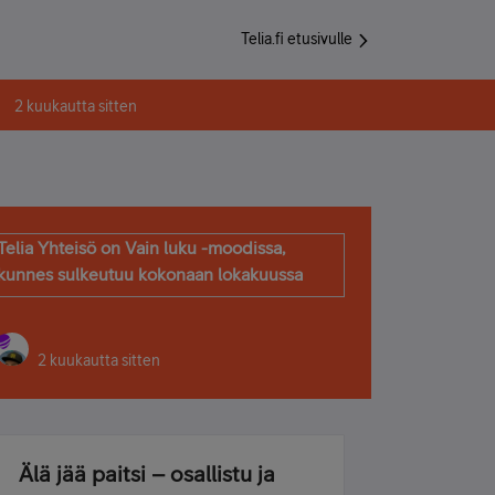
Telia.fi etusivulle
2 kuukautta sitten
Telia Yhteisö on Vain luku -moodissa,
kunnes sulkeutuu kokonaan lokakuussa
2 kuukautta sitten
Älä jää paitsi – osallistu ja