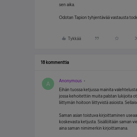
sen aika.
Odotan Tapion tyhjentävää vastausta todel
Tykkää
18 kommenttia
Anonymous
A
Eihän tuossa ketjussa mainita valehtelusta m
jossa kehoitettiin muita palstan lukijoita
liittymän hoitoon liittyvistä asioista. Sellai
Saman asian toistuva kirjoittaminen useaan
koskevasta ketjusta. Sisällöltään saman vi
aina saman nimimerkin kirjoittamana.