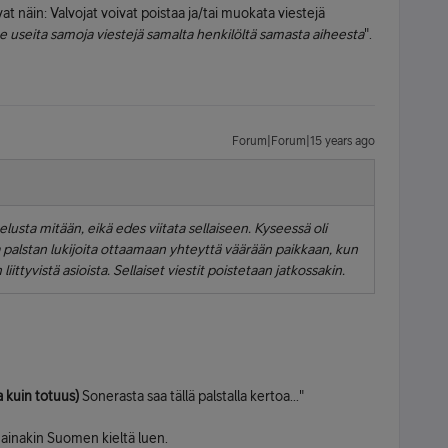
at näin: Valvojat voivat poistaa ja/tai muokata viestejä
e useita samoja viestejä samalta henkilöltä samasta aiheesta
".
Forum|Forum|15 years ago
lusta mitään, eikä edes viitata sellaiseen. Kyseessä oli
ta palstan lukijoita ottaamaan yhteyttä väärään paikkaan, kun
iittyvistä asioista. Sellaiset viestit poistetaan jatkossakin.
a kuin totuus)
Sonerasta saa tällä palstalla kertoa..."
 ainakin Suomen kieltä luen.