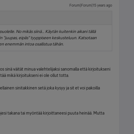
Forum|Forum|15 years ago
lelle. No mikäs siinä... Käytän kuitenkin aikani tällä
n "juupas, eipäs" tyyppiseen keskusteluun. Katsotaan
tten enemmän intoa osallistua tähän.
os sinä väität minua valehtelijaksi sanomalla että kirjoitukseni
tää mikä kirjoitukseni ei ole ollut totta.
ellainen sinitakkinen setä joka kysyy ja sit et voi pakoilla
nojesi takana tai myöntää kirjoittaneesi puuta heinää. Mutta