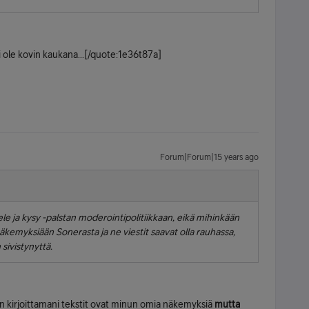
 ole kovin kaukana...[/quote:1e36t87a]
Forum|Forum|15 years ago
le ja kysy
-palstan moderointipolitiikkaan, eikä mihinkään
äkemyksiään
Sonerasta ja ne viestit saavat olla rauhassa,
sivistynyttä.
un kirjoittamani tekstit ovat minun omia näkemyksiä
mutta