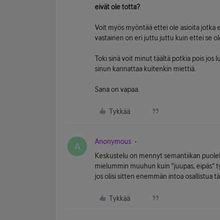
eivät ole totta?
Voit myös myöntää ettei ole asioita jotka ei
vastainen on eri juttu juttu kuin ettei se ol
Toki sinä voit minut täältä potkia pois jos
sinun kannattaa kuitenkin miettiä.
Sana on vapaa.
Tykkää
Anonymous
A
Keskustelu on mennyt semantiikan puolelle. 
mielummin muuhun kuin "juupas, eipäs" t
jos olisi sitten enemmän intoa osallistua t
Tykkää