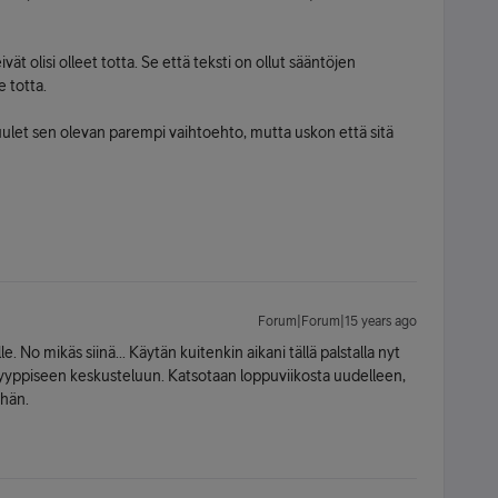
vät olisi olleet totta. Se että teksti on ollut sääntöjen
e totta.
 luulet sen olevan parempi vaihtoehto, mutta uskon että sitä
Forum|Forum|15 years ago
No mikäs siinä... Käytän kuitenkin aikani tällä palstalla nyt
yyppiseen keskusteluun. Katsotaan loppuviikosta uudelleen,
ähän.