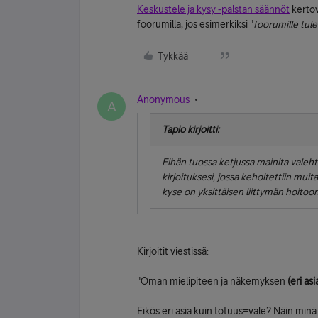
Keskustele ja kysy -palstan säännöt
kertov
foorumilla, jos esimerkiksi "
foorumille tule
Tykkää
Anonymous
A
Tapio kirjoitti:
Eihän tuossa ketjussa mainita valehte
kirjoituksesi, jossa kehoitettiin mui
kyse on yksittäisen liittymän hoitoon l
Kirjoitit viestissä:
"Oman mielipiteen ja näkemyksen
(eri asi
Eikös eri asia kuin totuus=vale? Näin minä