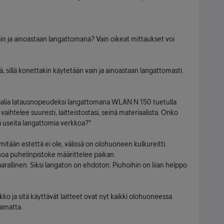
ain ja ainoastaan langattomana? Vain oikeat mittaukset voi
 sillä konettakin käytetään vain ja ainoastaan langattomasti.
alia latausnopeudeksi langattomana WLAN N 150 tuetulla
aihtelee suuresti, laitteistostasi, seinä materiaalista. Onko
 useita langattomia verkkoa?"
tään estettä ei ole, välissä on olohuoneen kulkureitti.
noa puhelinpistoke määrittelee paikan.
arallinen. Siksi langaton on ehdoton. Piuhoihin on liian helppo
o ja sitä käyttävät laitteet ovat nyt kaikki olohuoneessa
tamatta.