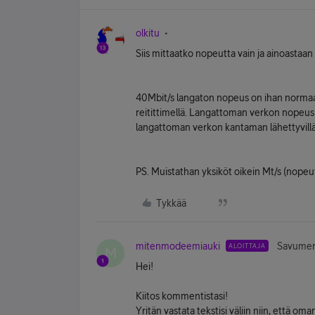
olkitu
Siis mittaatko nopeutta vain ja ainoastaan
40Mbit/s langaton nopeus on ihan norma
reitittimellä. Langattoman verkon nopeus v
langattoman verkon kantaman lähettyvillä
PS. Muistathan yksiköt oikein Mt/s (nopeutt
Tykkää
mitenmodeemiauki
Savumerk
ALOITTAJA
M
Hei!
Kiitos kommentistasi!
Yritän vastata tekstisi väliin niin, että o