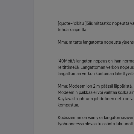
[quote="olkitu"]Siis mittaatko nopeutta v
tehdä kaapelilla.
Mma: mitattu langatonta nopeutta yleensä,
"40Mbit/s langaton nopeus on ihan norma
reitittimellä. Langattoman verkon nopeus v
langattoman verkon kantaman lähettyvillä
Mma: Modeemi on 2 m päässä läppäristä, mi
Modeemin paikkaa ei voi vaihtaa koska ai
Käytävästä johtuen johdollinen netti on va
kompastua.
Kodissamme on vain yksi langaton sisäverkk
työhuoneessa olevaa tulostinta lukuunot