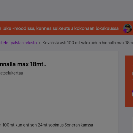
in luku -moodissa, kunnes sulkeutuu kokonaan lokakuussa
stele -palstan arkisto
Keväästä asti 100 mt valokuidun hinnalla max 18mt
nnalla max 18mt..
katselukertaa
an 100mt kun entisen 24mt sopimus Soneran kanssa