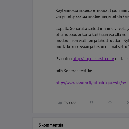
Käytännössä nopeus ei noussut juuri mink
On yritetty säätää modeemia ja tehdä kaikk
Lopulta Soneralta soitettiin viime viikolla 
että nopeus ei kerta kaikkiaan voi olla noi
modeemi on viallinen ja lähetti uuden. N
mutta koko kevään ja kesän on maksettu 
Ps. outoa
http://nopeustesti.com/
mittaus
tällä Soneran testillä:
http://www.sonera.fi/tutustu+ja+osta/ne .
Tykkää
5 kommenttia