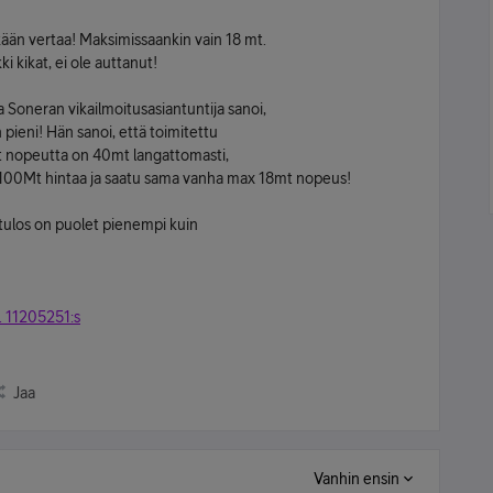
ään vertaa! Maksimissaankin vain 18 mt.
i kikat, ei ole auttanut!
ja Soneran vikailmoitusasiantuntija sanoi,
n pieni! Hän sanoi, että toimitettu
yt nopeutta on 40mt langattomasti,
100Mt hintaa ja saatu sama vanha max 18mt nopeus!
tulos on puolet pienempi kuin
.. 11205251:s
Jaa
Vanhin ensin