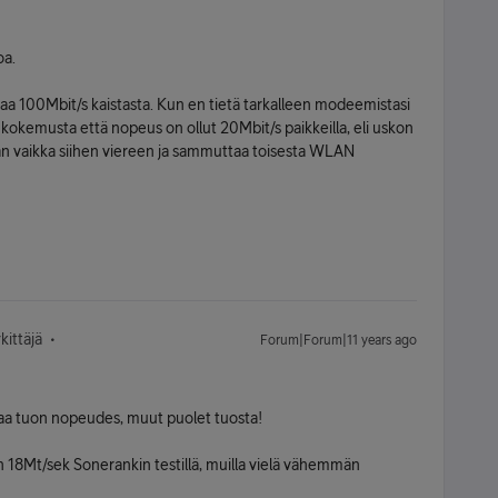
oa.
saa 100Mbit/s kaistasta. Kun en tietä tarkalleen modeemistasi
 kokemusta että nopeus on ollut 20Mbit/s paikkeilla, eli uskon
n vaikka siihen viereen ja sammuttaa toisesta WLAN
ittäjä
Forum|Forum|11 years ago
taa tuon nopeudes, muut puolet tuosta!
in 18Mt/sek Sonerankin testillä, muilla vielä vähemmän