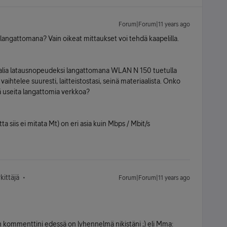
Forum|Forum|11 years ago
 langattomana? Vain oikeat mittaukset voi tehdä kaapelilla.
alia latausnopeudeksi langattomana WLAN N 150 tuetulla
aihtelee suuresti, laitteistostasi, seinä materiaalista. Onko
 useita langattomia verkkoa?
a siis ei mitata Mt) on eri asia kuin Mbps / Mbit/s
ittäjä
Forum|Forum|11 years ago
man kommenttini edessä on lyhennelmä nikistäni ;) eli Mma: