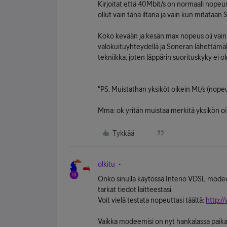
Kirjoitat että 40Mbit/s on normaali nopeu
ollut vain tänä iltana ja vain kun mitataan
Koko kevään ja kesän max nopeus oli vain
valokuituyhteydellä ja Soneran lähettämä
tekniikka, joten läppärin suorituskyky ei 
"PS. Muistathan yksiköt oikein Mt/s (nopeut
Mma: ok yritän muistaa merkitä yksikön o
Tykkää
olkitu
Onko sinulla käytössä Inteno VDSL modeem
tarkat tiedot laitteestasi.
Voit vielä testata nopeuttasi täältä:
http:/
Vaikka modeemisi on nyt hankalassa paikassa