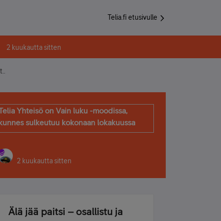
Telia.fi etusivulle
2 kuukautta sitten
..
Telia Yhteisö on Vain luku -moodissa,
kunnes sulkeutuu kokonaan lokakuussa
2 kuukautta sitten
Älä jää paitsi – osallistu ja