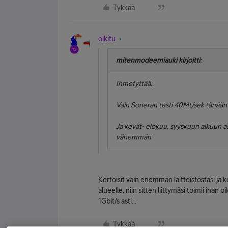
Tykkää
olkitu
mitenmodeemiauki kirjoitti:
Ihmetyttää..
Vain Soneran testi 40Mt/sek tänään
Ja kevät- elokuu, syyskuun alkuun ast
vähemmän
Kertoisit vain enemmän laitteistostasi ja 
alueelle, niin sitten liittymäsi toimii ihan 
1Gbit/s asti...
Tykkää