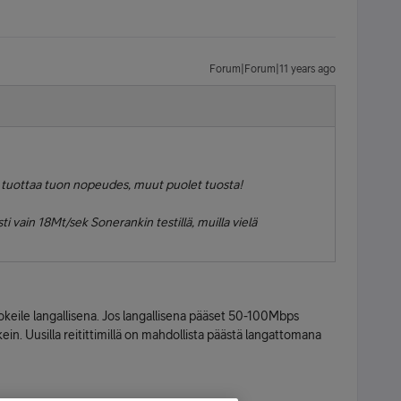
Forum|Forum|11 years ago
 tuottaa tuon nopeudes, muut puolet tuosta!
i vain 18Mt/sek Sonerankin testillä, muilla vielä
kokeile langallisena. Jos langallisena pääset 50-100Mbps
oikein. Uusilla reitittimillä on mahdollista päästä langattomana