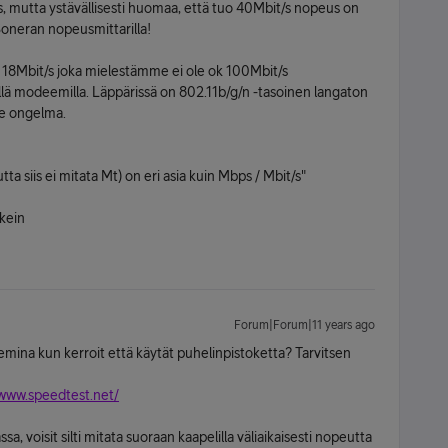
s, mutta ystävällisesti huomaa, että tuo 40Mbit/s nopeus on
 Soneran nopeusmittarilla!
 18Mbit/s joka mielestämme ei ole ok 100Mbit/s
llä modeemilla. Läppärissä on 802.11b/g/n -tasoinen langaton
ole ongelma.
ta siis ei mitata Mt) on eri asia kuin Mbps / Mbit/s"
ikein
Forum|Forum|11 years ago
ina kun kerroit että käytät puhelinpistoketta? Tarvitsen
/www.speedtest.net/
, voisit silti mitata suoraan kaapelilla väliaikaisesti nopeutta