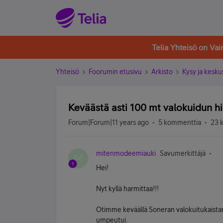
Telia Yhteisö on Va
Yhteisö
Foorumin etusivu
Arkisto
Kysy ja kesku
Keväästä asti 100 mt valokuidun hi
Forum|Forum|11 years ago
5 kommenttia
23 
mitenmodeemiauki
Savumerkittäjä
M
Hei!
Nyt kyllä harmittaa!!!
Otimme keväällä Soneran valokuitukaist
umpeutui.