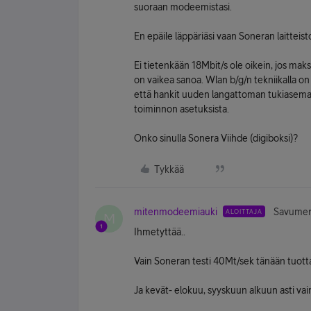
suoraan modeemistasi.
En epäile läppäriäsi vaan Soneran laitteist
Ei tietenkään 18Mbit/s ole oikein, jos mak
on vaikea sanoa. Wlan b/g/n tekniikalla on
että hankit uuden langattoman tukiasema
toiminnon asetuksista.
Onko sinulla Sonera Viihde (digiboksi)?
Tykkää
mitenmodeemiauki
Savumerk
ALOITTAJA
M
Ihmetyttää..
Vain Soneran testi 40Mt/sek tänään tuot
Ja kevät- elokuu, syyskuun alkuun asti va