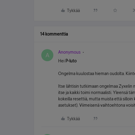
Tykkää
14 kommenttia
Anonymous
A
Hei
P-luto
Ongelma kuulostaa hieman oudolta. Kiinteis
Itse lähtisin tutkimaan ongelmaa Zyxelin 
itse ja kaikki toimi normaalisti. Yleensä t
kokeilla resettiä, mutta muista että silloi
asetukset). Viimeisenä vaihtoehtona voisit
Tykkää