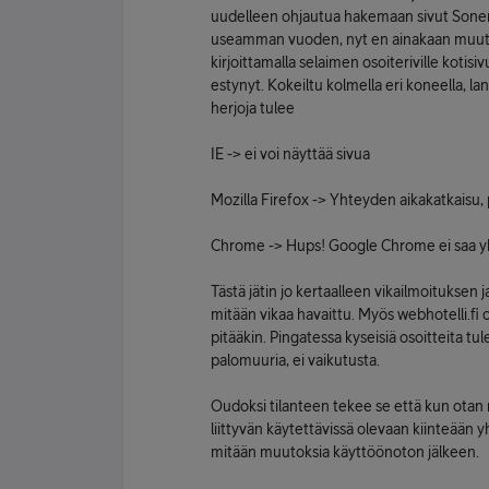
uudelleen ohjautua hakemaan sivut Sonera
useamman vuoden, nyt en ainakaan muutam
kirjoittamalla selaimen osoiteriville kotisi
estynyt. Kokeiltu kolmella eri koneella, lan
herjoja tulee
IE -> ei voi näyttää sivua
Mozilla Firefox -> Yhteyden aikakatkaisu, p
Chrome -> Hups! Google Chrome ei saa yh
Tästä jätin jo kertaalleen vikailmoituksen j
mitään vikaa havaittu. Myös webhotelli.fi o
pitääkin. Pingatessa kyseisiä osoitteita tul
palomuuria, ei vaikutusta.
Oudoksi tilanteen tekee se että kun otan n
liittyvän käytettävissä olevaan kiinteään
mitään muutoksia käyttöönoton jälkeen.