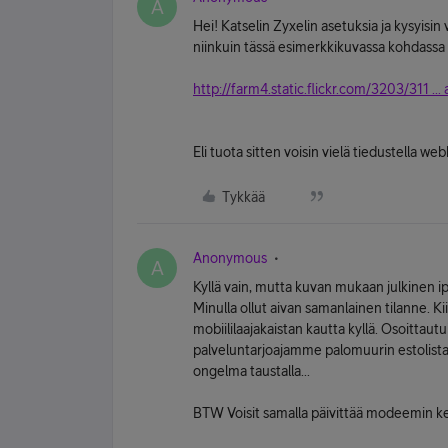
A
Hei! Katselin Zyxelin asetuksia ja kysyisin 
niinkuin tässä esimerkkikuvassa kohdassa
http://farm4.static.flickr.com/3203/311 ...
Eli tuota sitten voisin vielä tiedustella web
Tykkää
Anonymous
A
Kyllä vain, mutta kuvan mukaan julkinen ip
Minulla ollut aivan samanlainen tilanne. 
mobiililaajakaistan kautta kyllä. Osoittaut
palveluntarjoajamme palomuurin estolistal
ongelma taustalla...
BTW Voisit samalla päivittää modeemin kel