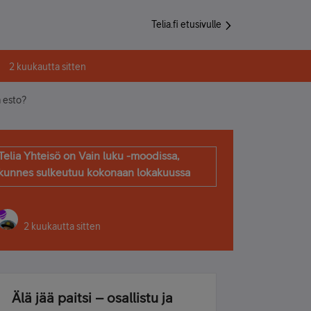
Telia.fi etusivulle
2 kuukautta sitten
a esto?
Telia Yhteisö on Vain luku -moodissa,
kunnes sulkeutuu kokonaan lokakuussa
2 kuukautta sitten
Älä jää paitsi – osallistu ja