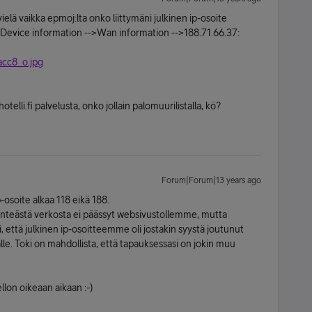
vielä vaikka epmoj:lta onko liittymäni julkinen ip-osoite
 Device information -->Wan information -->188.71.66.37:
 acc8_o.jpg
hotelli.fi palvelusta, onko jollain palomuurilistalla, kö?
Forum|Forum|13 years ago
-osoite alkaa 118 eikä 188.
Kiinteästä verkosta ei päässyt websivustollemme, mutta
ui, että julkinen ip-osoitteemme oli jostakin syystä joutunut
le. Toki on mahdollista, että tapauksessasi on jokin muu
lon oikeaan aikaan :-)