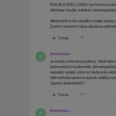
KORJAUS EDELLISEEN: nyt toimii nuo blogiv
ollenkaan sivuille, edelleen domainparkkio
Webhotelli ei ole vastaillut mitään siitä ip
Zyxelin resetointi taitaa olla ainoa vaihtoeh
Tykkää
Anonymous
A
Ja outoilu netin kanssa jatkuu. Sikäli tila
toimenpiteitä modeemille, domainparkkiohj
vastaillut mitään, joten en tiedä onko siellä
tällä hetkellä taasen ei avaudu välillä jo n
"pyyntö aikakatkaistu".
Tykkää
Anonymous
A