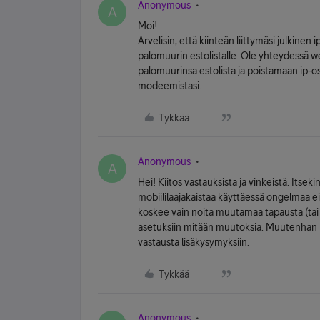
Anonymous
A
Moi!
Arvelisin, että kiinteän liittymäsi julkine
palomuurin estolistalle. Ole yhteydessä w
palomuurinsa estolista ja poistamaan ip-osit
modeemistasi.
Tykkää
Anonymous
A
Hei! Kiitos vastauksista ja vinkeistä. Itse
mobiililaajakaistaa käyttäessä ongelmaa ei
koskee vain noita muutamaa tapausta (ta
asetuksiin mitään muutoksia. Muutenhan ne
vastausta lisäkysymyksiin.
Tykkää
Anonymous