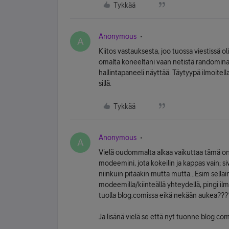
Tykkää
Anonymous
A
Kiitos vastauksesta, joo tuossa viestissä ol
omalta koneeltani vaan netistä randomina
hallintapaneeli näyttää. Täytyypä ilmoitell
sillä.
Tykkää
Anonymous
A
Vielä oudommalta alkaa vaikuttaa tämä ong
modeemini, jota kokeilin ja kappas vain; s
niinkuin pitääkin mutta mutta...Esim sella
modeemilla/kiinteällä yhteydellä, pingi ilm
tuolla blog.comissa eikä nekään aukea???
Ja lisänä vielä se että nyt tuonne blog.co