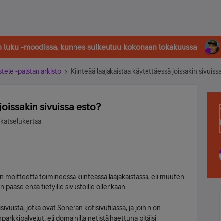
in luku -moodissa, kunnes sulkeutuu kokonaan lokakuussa
stele -palstan arkisto
Kiinteää laajakaistaa käytettäessä joissakin sivuiss
joissakin sivuissa esto?
 katselukertaa
moitteetta toimineessa kiinteässä laajakaistassa, eli muuten
n pääse enää tietyille sivustoille ollenkaan
uista, jotka ovat Soneran kotisivutilassa, ja joihin on
parkkipalvelut, eli domainilla netistä haettuna pitäisi