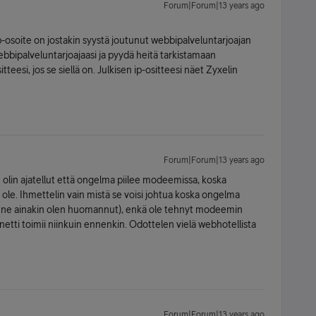
Forum|Forum|13 years ago
n ip-osoite on jostakin syystä joutunut webbipalveluntarjoajan
ebbipalveluntarjoajaasi ja pyydä heitä tarkistamaan
teesi, jos se siellä on. Julkisen ip-ositteesi näet Zyxelin
Forum|Forum|13 years ago
kin olin ajatellut että ongelma piilee modeemissa, koska
 ole. Ihmettelin vain mistä se voisi johtua koska ongelma
i ne ainakin olen huomannut), enkä ole tehnyt modeemin
tti toimii niinkuin ennenkin. Odottelen vielä webhotellista
Forum|Forum|13 years ago