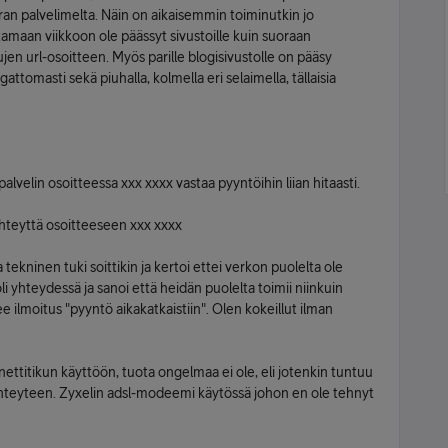
n palvelimelta. Näin on aikaisemmin toiminutkin jo
aan viikkoon ole päässyt sivustoille kuin suoraan
vujen url-osoitteen. Myös parille blogisivustolle on pääsy
gattomasti sekä piuhalla, kolmella eri selaimella, tällaisia
alvelin osoitteessa xxx xxxx vastaa pyyntöihin liian hitaasti.
teyttä osoitteeseen xxx xxxx
a tekninen tuki soittikin ja kertoi ettei verkon puolelta ole
li yhteydessä ja sanoi että heidän puolelta toimii niinkuin
ee ilmoitus "pyyntö aikakatkaistiin". Olen kokeillut ilman
ettitikun käyttöön, tuota ongelmaa ei ole, eli jotenkin tuntuu
 yhteyteen. Zyxelin adsl-modeemi käytössä johon en ole tehnyt