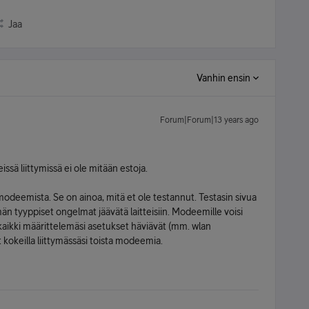
Jaa
Vanhin ensin
Forum|Forum|13 years ago
sä liittymissä ei ole mitään estoja.
modeemista. Se on ainoa, mitä et ole testannut. Testasin sivua
ämän tyyppiset ongelmat jäävätä laitteisiin. Modeemille voisi
n kaikki määrittelemäsi asetukset häviävät (mm. wlan
 kokeilla liittymässäsi toista modeemia.