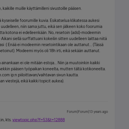
, kaikille muille käyttämilleni sivustoille pääsen.
ä kyseiselle foorumille kuvia. Esikatselua klikatessa aukesi
in uudelleen, niin sama juttu, eikä sen jälkeen koko foorumia
mutta kotona ei edelleenkään. No, resetoin (adsl)-modeemin
 Aikani siellä surffattuani kokeilin sitten uudelleen laittaa niitä
lttasi :( Enää ei modeemin resetointikaan ole auttanut... (Tässä
etoinut). Modeemi myös oli 18h irti, eikä sekään auttanut.
a ainankaan ei ole mitään estoja... Niin ja muutoinkin kaikki
tsekkin pääsen työpaikan koneelta, mutten tältä kotikoneelta.
com ip:n piiloittavan/vaihtavan sivun kautta.
an viestejä, eikä kaikki topicit aukea).
Forum|Forum|13 years ago
n, kts.
viewtopic.php?f=53&t=12888