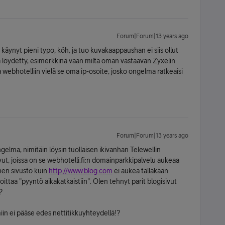
Forum|Forum|13 years ago
i käynyt pieni typo, köh, ja tuo kuvakaappaushan ei siis ollut
 löydetty, esimerkkinä vaan miltä oman vastaavan Zyxelin
a webhotelliin vielä se oma ip-osoite, josko ongelma ratkeaisi
Forum|Forum|13 years ago
elma, nimitäin löysin tuollaisen ikivanhan Telewellin
ivut, joissa on se webhotelli.fi:n domainparkkipalvelu aukeaa
inen sivusto kuin
http://www.blog.com
ei aukea tälläkään
oittaa "pyyntö aikakatkaistiin". Olen tehnyt parit blogisivut
?
miin ei pääse edes nettitikkuyhteydellä!?