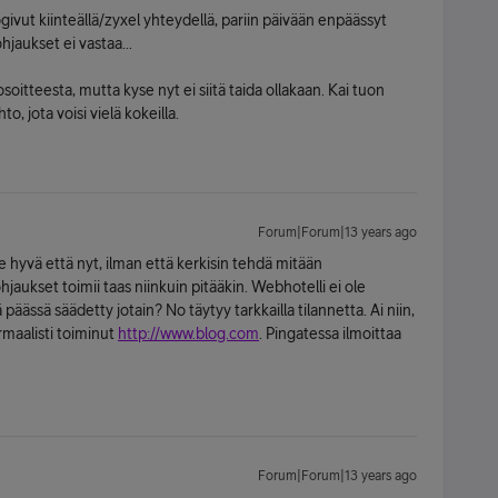
ut kiinteällä/zyxel yhteydellä, pariin päivään enpäässyt
hjaukset ei vastaa...
-osoitteesta, mutta kyse nyt ei siitä taida ollakaan. Kai tuon
to, jota voisi vielä kokeilla.
Forum|Forum|13 years ago
nne hyvä että nyt, ilman että kerkisin tehdä mitään
aukset toimii taas niinkuin pitääkin. Webhotelli ei ole
 päässä säädetty jotain? No täytyy tarkkailla tilannetta. Ai niin,
ormaalisti toiminut
http://www.blog.com
. Pingatessa ilmoittaa
Forum|Forum|13 years ago