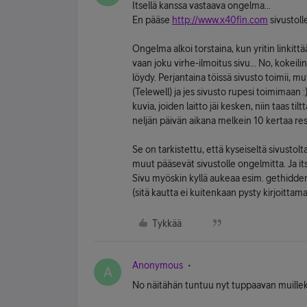
Itsellä kanssa vastaava ongelma...
En pääse
http://www.x40fin.com
sivustolle
Ongelma alkoi torstaina, kun yritin linkittä
vaan joku virhe-ilmoitus sivu... No, kokeil
löydy. Perjantaina töissä sivusto toimii, 
(Telewell) ja jes sivusto rupesi toimimaan :)
kuvia, joiden laitto jäi kesken, niin taas ti
neljän päivän aikana melkein 10 kertaa res
Se on tarkistettu, että kyseiseltä sivustolt
muut pääsevät sivustolle ongelmitta. Ja i
Sivu myöskin kyllä aukeaa esim. gethidden.
(sitä kautta ei kuitenkaan pysty kirjoittama
Tykkää
Anonymous
A
No näitähän tuntuu nyt tuppaavan muilleki