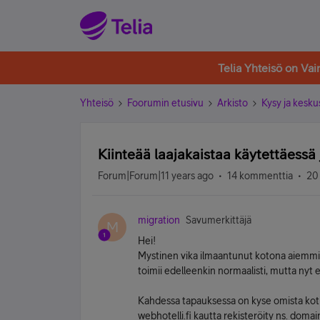
Telia Yhteisö on Va
Yhteisö
Foorumin etusivu
Arkisto
Kysy ja kesku
Kiinteää laajakaistaa käytettäessä 
Forum|Forum|11 years ago
14 kommenttia
20
migration
Savumerkittäjä
M
Hei!
Mystinen vika ilmaantunut kotona aiemmin 
toimii edelleenkin normaalisti, mutta nyt e
Kahdessa tapauksessa on kyse omista kotisiv
webhotelli.fi kautta rekisteröity ns. domain