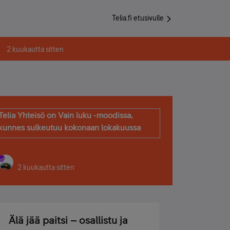
Telia.fi etusivulle
2 kuukautta sitten
Telia Yhteisö on Vain luku -moodissa,
kunnes sulkeutuu kokonaan lokakuussa
2 kuukautta sitten
Älä jää paitsi – osallistu ja