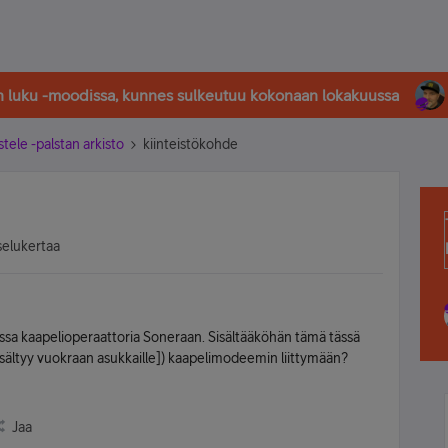
in luku -moodissa, kunnes sulkeutuu kokonaan lokakuussa
stele -palstan arkisto
kiinteistökohde
selukertaa
ssa kaapelioperaattoria Soneraan. Sisältääköhän tämä tässä
sisältyy vuokraan asukkaille]) kaapelimodeemin liittymään?
Jaa