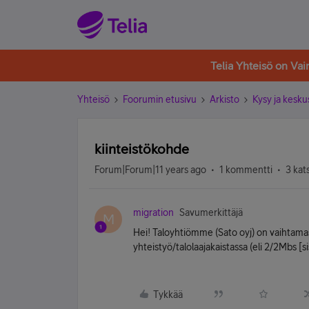
Telia Yhteisö on Va
Yhteisö
Foorumin etusivu
Arkisto
Kysy ja kesku
kiinteistökohde
Forum|Forum|11 years ago
1 kommentti
3 kat
migration
Savumerkittäjä
M
Hei! Taloyhtiömme (Sato oyj) on vaihtama
yhteistyö/talolaajakaistassa (eli 2/2Mbs [
Tykkää