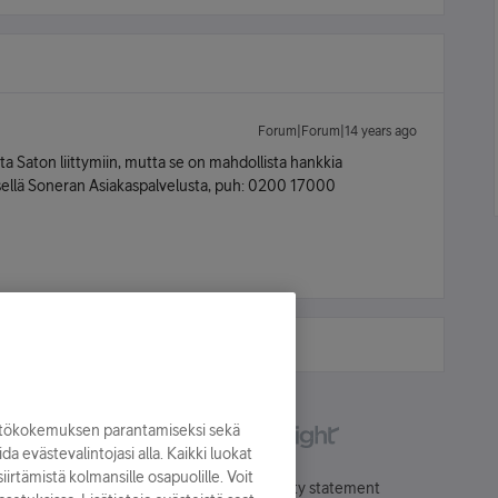
Forum|Forum|14 years ago
 Saton liittymiin, mutta se on mahdollista hankkia
sellä Soneran Asiakaspalvelusta, puh: 0200 17000
yttökokemuksen parantamiseksi sekä
oida evästevalintojasi alla. Kaikki luokat
irtämistä kolmansille osapuolille. Voit
Käyttöehdot
Accessibility statement