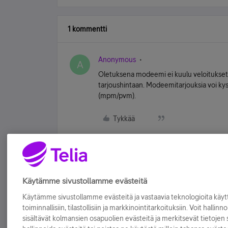
1 kommentti
Anonymous
A
Oletuksena modeemi ei kuulu veloituksetta
tarjoushintaan. Modeemitarjouksia voi ky
(mpm/pvm).
Tykkää
Käytämme sivustollamme evästeitä
Käytämme sivustollamme evästeitä ja vastaavia teknologioita kä
toiminnallisiin, tilastollisiin ja markkinointitarkoituksiin. Voit hallinn
sisältävät kolmansien osapuolien evästeitä ja merkitsevät tietojen si