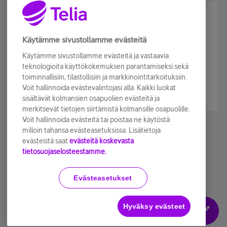
Älä jää paitsi – osallistu ja voita!
Tilaa Telian uutiskirje ja olet mukana arvonnassa.
Käytämme sivustollamme evästeitä
Samalla saat parhaat asiakasedut suoraan
Käytämme sivustollamme evästeitä ja vastaavia
sähköpostiisi.
teknologioita käyttökokemuksen parantamiseksi sekä
toiminnallisiin, tilastollisiin ja markkinointitarkoituksiin.
Voit hallinnoida evästevalintojasi alla. Kaikki luokat
Tilaa nyt
sisältävät kolmansien osapuolien evästeitä ja
merkitsevät tietojen siirtämistä kolmansille osapuolille.
Voit hallinnoida evästeitä tai poistaa ne käytöstä
milloin tahansa evästeasetuksissa. Lisätietoja
evästeistä saat
evästeitä koskevasta
tietosuojaselosteestamme.
Käyttöehdot
Accessibility statement
Evästeasetukset
Hyväksy evästeet
Evästeasetukset