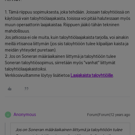
1. Tämä riippuu sopimuksesta, joka tehdään. Joissain taloyhtiöissä on
käytössä vain taloyhtiölaajakaista, toisissa voi pitää halutessaan myös
muun operaattorin laajakaistaa. Riippuen jääkö tähän tekninen
mahdollisuus.
Jos jatkossa ei ole muita, kuin taloyhtiölaajakaista tarjolla, voi ainakin
meillä irtisanoa liittymän (jos siis taloyhtiöön tulee kilpailijan kaista ja
meidän yhteydet puretaan).
2. Jos on Soneran määräaikainen liittymä ja taloyhtiöön tulee
Soneran taloyhtiösopimus, siirretään myös "vanhat" liittymät
taloyhtiölaajakaistoiksi.
Verkkosivuiltamme löytyy lisätietoa
Laajakaista taloyhtiöille
.
Anonymous
Forum|Forum|12 years ago
A
Jos on Soneran määräaikainen liittymä ja taloyhtiöön tulee