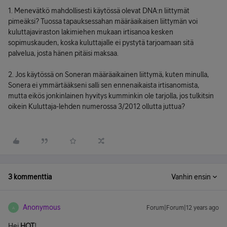
1. Menevätkö mahdollisesti käytössä olevat DNA:n liittymät
pimeäksi? Tuossa tapauksessahan määräaikaisen liittymän voi
kuluttajaviraston lakimiehen mukaan irtisanoa kesken
sopimuskauden, koska kuluttajalle ei pystytä tarjoamaan sitä
palvelua, josta hänen pitäisi maksaa.
2. Jos käytössä on Soneran määräaikainen liittymä, kuten minulla,
Sonera ei ymmärtääkseni salli sen ennenaikaista irtisanomista,
mutta eikös jonkinlainen hyvitys kumminkin ole tarjolla, jos tulkitsin
oikein Kuluttaja-lehden numerossa 3/2012 ollutta juttua?
3 kommenttia
Vanhin ensin
Anonymous
Forum|Forum|12 years ago
A
Hei
HOT
!