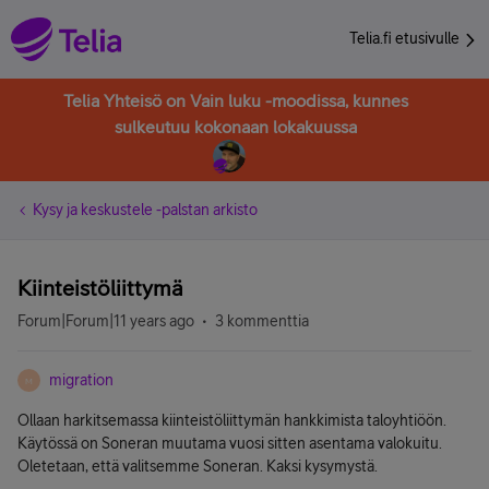
Telia.fi etusivulle
Telia Yhteisö on Vain luku -moodissa, kunnes
sulkeutuu kokonaan lokakuussa
Kysy ja keskustele -palstan arkisto
Kiinteistöliittymä
Forum|Forum|11 years ago
3 kommenttia
migration
M
Ollaan harkitsemassa kiinteistöliittymän hankkimista taloyhtiöön.
Käytössä on Soneran muutama vuosi sitten asentama valokuitu.
Oletetaan, että valitsemme Soneran. Kaksi kysymystä.