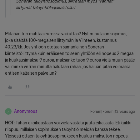
Soneran taloyhtiösopimus, siirretään myös "vanhat"
liittymät taloyhtiölaajakaistoiksi
Mitähän tuo mahtaa euroissa vaikuttaa? Nyt minulla on sopimus,
joka sisältää 100-megaisen liittymän ja Viihteen, kustannus
40,23/kk. Jos yhtiöön otetaan samanlainen Soneran
kiinteistöliittymä kuin erääseen toiseen yhtiöön eli nopeus 2 megaa
ja kuukausimaksu 9 euroa, maksanko tuon 9 euroa vielä muun päälle
vai minkä verran minulta halútaan rahaa, jos haluan pitää voimassa
entisen kaltaisen palvelun?
Anonymous
Forum|Forum|12 years ago
A
HOT
: Tähän ei oikeastaan voi vielä vastata juuta eikä jaata. Eli kaikki
riippuu, millaisen sopimuksen taloyhtiö meidän kanssa tekee.
Yleisesti ottaen taloyhtiösopimukseen kuuluu maksuton nopeus,