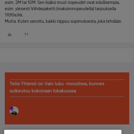
esim. 2M tai 10M. Sen lisäksi muut nopeudet ovat edullisempia,
esim. yleisesti Viihdepaketti (maksiminopeudella) tarjouksella
19,90e/kk.
Mutta. Kuten sanottu, kaikki riippuu sopimuksesta, joka tehdään.
Telia Yhteisö on Vain luku -moodissa, kunnes
sulkeutuu kokonaan lokakuussa