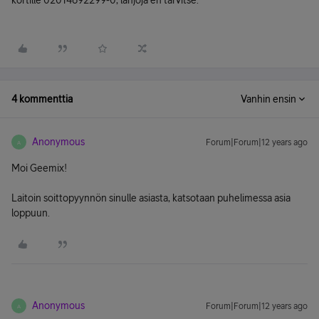
kortille 02014692299-0, lahjoja en tarvitse.
4 kommenttia
Vanhin ensin
Anonymous
Forum|Forum|12 years ago
A
Moi Geemix!
Laitoin soittopyynnön sinulle asiasta, katsotaan puhelimessa asia
loppuun.
Anonymous
Forum|Forum|12 years ago
A