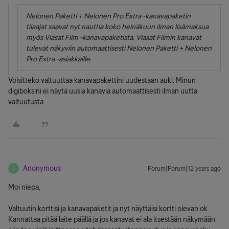
Nelonen Paketti + Nelonen Pro Extra -kanavapaketin
tilaajat saavat nyt nauttia koko heinäkuun ilman lisämaksua
myös Viasat Film -kanavapaketista. Viasat Filmin kanavat
tulevat näkyviin automaattisesti Nelonen Paketti + Nelonen
Pro Extra -asiakkaille.
Voisitteko valtuuttaa kanavapakettini uudestaan auki. Minun
digiboksini ei näytä uusia kanavia automaattisesti ilman uutta
valtuutusta.
Anonymous
Forum|Forum|12 years ago
A
Moi niepa,
Valtuutin korttisi ja kanavapaketit ja nyt näyttäisi kortti olevan ok.
Kannattaa pitää laite päällä ja jos kanavat ei ala itsestään näkymään