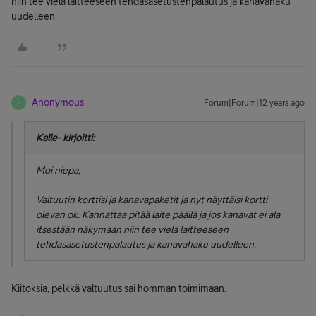
niin tee vielä laitteeseen tehdasasetustenpalautus ja kanavahaku
uudelleen.
Anonymous
Forum|Forum|12 years ago
A
Kalle- kirjoitti:
Moi niepa,
Valtuutin korttisi ja kanavapaketit ja nyt näyttäisi kortti
olevan ok. Kannattaa pitää laite päällä ja jos kanavat ei ala
itsestään näkymään niin tee vielä laitteeseen
tehdasasetustenpalautus ja kanavahaku uudelleen.
Kiitoksia, pelkkä valtuutus sai homman toimimaan.