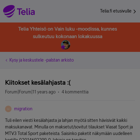
Telia.fi etusivulle
Telia Yhteisö on Vain luku -moodissa, kunnes
sulkeutuu kokonaan lokakuussa
Kysy ja keskustele -palstan arkisto
Kiitokset kesälahjasta :(
Forum|Forum|11 years ago
4 kommenttia
migration
M
Tuli eilen viesti kesälahjasta ja lahjan myötä sitten hävisivät kaikki
maksukanavat. Minulla on maksetut/sovitut tilaukset Viasat Sport ja
MTV3 Total Sport paketeista. Saisinko paketit näkymään uudelleen