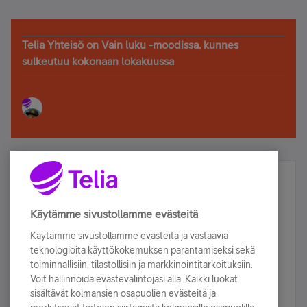
Telia Yhteisö on Vain luku -moodissa, kunnes
sulkeutuu kokonaan lokakuussa
Älä jää paitsi – osallistu ja voita!
Tilaa Telian uutiskirje ja olet mukana arvonnassa.
Käytämme sivustollamme evästeitä
Samalla saat parhaat asiakasedut suoraan
Käytämme sivustollamme evästeitä ja vastaavia
sähköpostiisi.
teknologioita käyttökokemuksen parantamiseksi sekä
toiminnallisiin, tilastollisiin ja markkinointitarkoituksiin.
Voit hallinnoida evästevalintojasi alla. Kaikki luokat
Tilaa nyt
sisältävät kolmansien osapuolien evästeitä ja