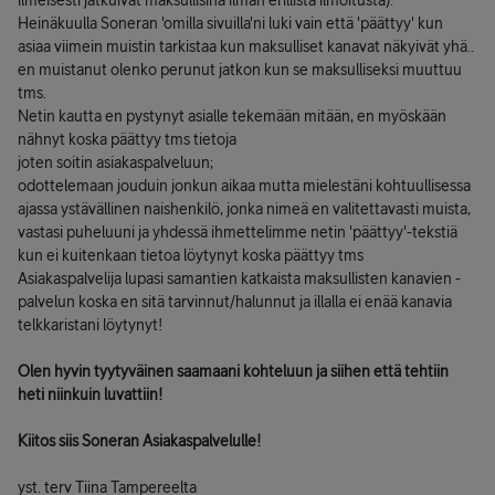
ilmeisesti jatkuivat maksullisina ilman erillistä ilmoitusta).
Heinäkuulla Soneran 'omilla sivuilla'ni luki vain että 'päättyy' kun
asiaa viimein muistin tarkistaa kun maksulliset kanavat näkyivät yhä..
en muistanut olenko perunut jatkon kun se maksulliseksi muuttuu
tms.
Netin kautta en pystynyt asialle tekemään mitään, en myöskään
nähnyt koska päättyy tms tietoja
joten soitin asiakaspalveluun;
odottelemaan jouduin jonkun aikaa mutta mielestäni kohtuullisessa
ajassa ystävällinen naishenkilö, jonka nimeä en valitettavasti muista,
vastasi puheluuni ja yhdessä ihmettelimme netin 'päättyy'-tekstiä
kun ei kuitenkaan tietoa löytynyt koska päättyy tms
Asiakaspalvelija lupasi samantien katkaista maksullisten kanavien -
palvelun koska en sitä tarvinnut/halunnut ja illalla ei enää kanavia
telkkaristani löytynyt!
Olen hyvin tyytyväinen saamaani kohteluun ja siihen että tehtiin
heti niinkuin luvattiin!
Kiitos siis Soneran Asiakaspalvelulle!
yst. terv Tiina Tampereelta