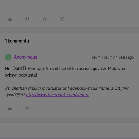
1 kommentti
Anonymous
Forum|Forum|14 years ago
A
Hei
DorisTi
: Hienoa, että sait hoidettua asiasi sujuvasti. Mukavaa
syksyn odotusta!
Ps. Olethan sinäkin jo tutustunut Facebook-sivuihimme ja liittynyt
tykkääjiin?
http://www.facebook.com/sonera