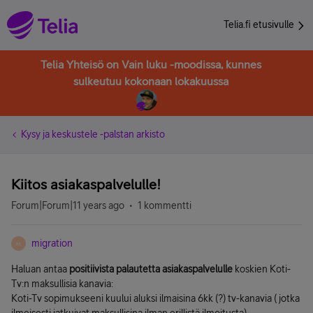
Telia.fi etusivulle
Telia Yhteisö on Vain luku -moodissa, kunnes
sulkeutuu kokonaan lokakuussa
Kysy ja keskustele -palstan arkisto
Kiitos asiakaspalvelulle!
Forum|Forum|11 years ago
1 kommentti
migration
M
Haluan antaa
positiivista palautetta asiakaspalvelulle
koskien Koti-
Tv:n maksullisia kanavia:
Koti-Tv sopimukseeni kuului aluksi ilmaisina 6kk (?) tv-kanavia ( jotka