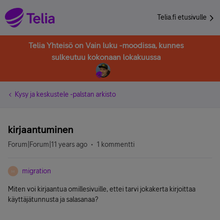
Telia.fi etusivulle
Telia Yhteisö on Vain luku -moodissa, kunnes
sulkeutuu kokonaan lokakuussa
Kysy ja keskustele -palstan arkisto
kirjaantuminen
Forum|Forum|11 years ago
1 kommentti
migration
M
Miten voi kirjaantua omillesivuille, ettei tarvi jokakerta kirjoittaa
käyttäjätunnusta ja salasanaa?