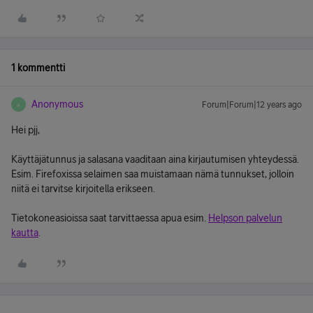
1 kommentti
Anonymous
Forum|Forum|12 years ago
A
Hei pjj,
Käyttäjätunnus ja salasana vaaditaan aina kirjautumisen yhteydessä.
Esim. Firefoxissa selaimen saa muistamaan nämä tunnukset, jolloin
niitä ei tarvitse kirjoitella erikseen.
Tietokoneasioissa saat tarvittaessa apua esim.
Helpson palvelun
kautta
.