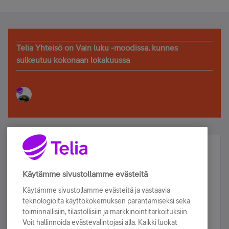
Telia Yhteisö on Vain luku -moodissa, kunnes
sulkeutuu kokonaan lokakuussa
Älä jää paitsi – osallistu ja voita!
Tilaa Telian uutiskirje ja olet mukana arvonnassa.
Käytämme sivustollamme evästeitä
Samalla saat parhaat asiakasedut suoraan
Käytämme sivustollamme evästeitä ja vastaavia
sähköpostiisi.
teknologioita käyttökokemuksen parantamiseksi sekä
toiminnallisiin, tilastollisiin ja markkinointitarkoituksiin.
Voit hallinnoida evästevalintojasi alla. Kaikki luokat
Tilaa nyt