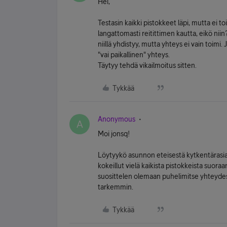
Hei,
Testasin kaikki pistokkeet läpi, mutta ei to
langattomasti reitittimen kautta, eikö niin
niillä yhdistyy, mutta yhteys ei vain toimi
"vai paikallinen" yhteys.
Täytyy tehdä vikailmoitus sitten.
Tykkää
Anonymous
A
Moi jonsq!
Löytyykö asunnon eteisestä kytkentärasiaa,
kokeillut vielä kaikista pistokkeista suora
suosittelen olemaan puhelimitse yhteyd
tarkemmin.
Tykkää