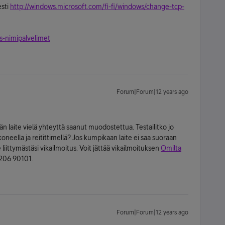
esti
http://windows.microsoft.com/fi-fi/windows/change-tcp-
ns-nimipalvelimet
Forum|Forum|12 years ago
ikään laite vielä yhteyttä saanut muodostettua. Testailitko jo
neella ja reitittimellä? Jos kumpikaan laite ei saa suoraan
iittymästäsi vikailmoitus. Voit jättää vikailmoituksen
Omilta
0206 90101.
Forum|Forum|12 years ago