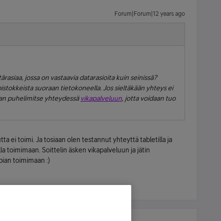
Forum|Forum|12 years ago
asiaa, jossa on vastaavia datarasioita kuin seinissä?
 pistokkeista suoraan tietokoneella. Jos sieltäkään yhteys ei
aan puhelimitse yhteydessä
vikapalveluun
, jotta voidaan tuo
tta ei toimi. Ja tosiaan olen testannut yhteyttä tabletilla ja
lla toimimaan. Soittelin äsken vikapalveluun ja jätin
pian toimimaan :)