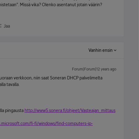
nistetaan". Missä vika? Olenko asentanut jotain väärin?
Jaa
Vanhin ensin
Forum|Forum|12 years ago
uoraan verkkoon, niin saat Soneran DHCP palvelimelta
lla tavalla.
illa pingausta
http://www5.sonera.fi/ohjeet/Vasteajan_mittaus
.microsoft.com/fi-fi/windows/find-computers-ip-