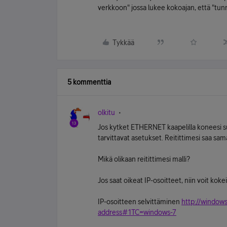
verkkoon" jossa lukee kokoajan, että "tun
Tykkää
5 kommenttia
olkitu
Jos kytket ETHERNET kaapelilla koneesi s
tarvittavat asetukset. Reitittimesi saa sama
Mikä olikaan reitittimesi malli?
Jos saat oikeat IP-osoitteet, niin voit koke
IP-osoitteen selvittäminen
http://windows
address#1TC=windows-7