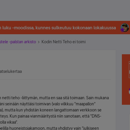
in luku -moodissa, kunnes sulkeutuu kokonaan lokakuussa
stele -palstan arkisto
Kodin Netti Teho ei toimi
atselukertaa
n netti teho -liittymän, mutta en saa sitä toimaan. Sain mukana
ni seinään näyttäisi toimivan (valo vilkkuu "maapallon"
la), mutta kun yhdistän koneen langattomaan verkkoon se
hteys. Kun painaa vianmääritystä niin sanotaan, että "DNS-
lla vikaa".
lilla huoneistojakamoon, mutta yhdistyy vain "julkiseen