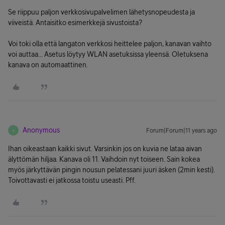
Se riippuu paljon verkkosivupalvelimen lähetysnopeudesta ja
viiveistä. Antaisitko esimerkkejä sivustoista?
Voi toki olla että langaton verkkosi heittelee paljon, kanavan vaihto
voi auttaa... Asetus löytyy WLAN asetuksissa yleensä. OIetuksena
kanava on automaattinen.
Anonymous
Forum|Forum|11 years ago
A
Ihan oikeastaan kaikki sivut. Varsinkin jos on kuvia ne lataa aivan
älyttömän hiljaa. Kanava oli 11. Vaihdoin nyt toiseen. Sain kokea
myös järkyttävän pingin nousun pelatessani juuri äsken (2min kesti).
Toivottavasti ei jatkossa toistu useasti. Pff.