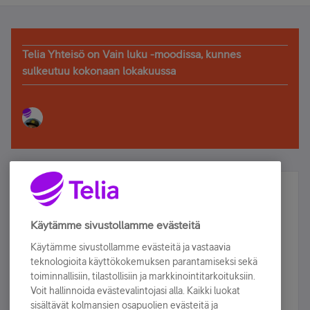
Telia Yhteisö on Vain luku -moodissa, kunnes
sulkeutuu kokonaan lokakuussa
Älä jää paitsi – osallistu ja voita!
Tilaa Telian uutiskirje ja olet mukana arvonnassa.
Käytämme sivustollamme evästeitä
Samalla saat parhaat asiakasedut suoraan
Käytämme sivustollamme evästeitä ja vastaavia
sähköpostiisi.
teknologioita käyttökokemuksen parantamiseksi sekä
toiminnallisiin, tilastollisiin ja markkinointitarkoituksiin.
Voit hallinnoida evästevalintojasi alla. Kaikki luokat
Tilaa nyt
sisältävät kolmansien osapuolien evästeitä ja