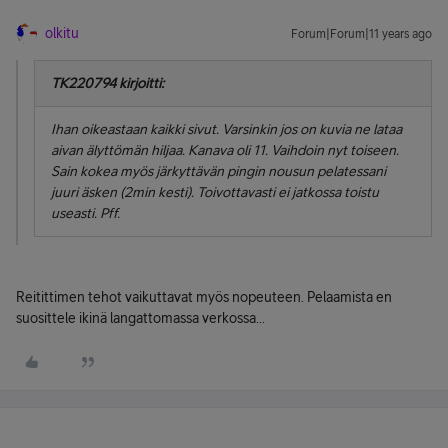
olkitu
Forum|Forum|11 years ago
TK220794 kirjoitti:
Ihan oikeastaan kaikki sivut. Varsinkin jos on kuvia ne lataa
aivan älyttömän hiljaa. Kanava oli 11. Vaihdoin nyt toiseen.
Sain kokea myös järkyttävän pingin nousun pelatessani
juuri äsken (2min kesti). Toivottavasti ei jatkossa toistu
useasti. Pff.
Reitittimen tehot vaikuttavat myös nopeuteen. Pelaamista en
suosittele ikinä langattomassa verkossa...