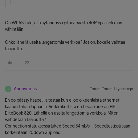
On WLAN tuki, eli käytännössä pitäisi päästä 40Mbps luokkaan
vähintään.
Onko lähellä useita langattomia verkkoa? Jos on, kokeile vaihtaa
taajuutta.
Anonymous
Forum|Forum|11 years ago
A
En oo päässy kaapelilla testaa kun ei oo oikeenlaista ethernet
kaapeli tähän läppäriin. Verkkokortista en tiedä kone on HP
EliteBook 820. Lähellä on useita langattomia verkkoja. Miten
vaihdetaan taajuutta?
Connection statuksessa lukee Speed 54mb/s.... Speedtestissä saan
korkeintaan 20down 3upload