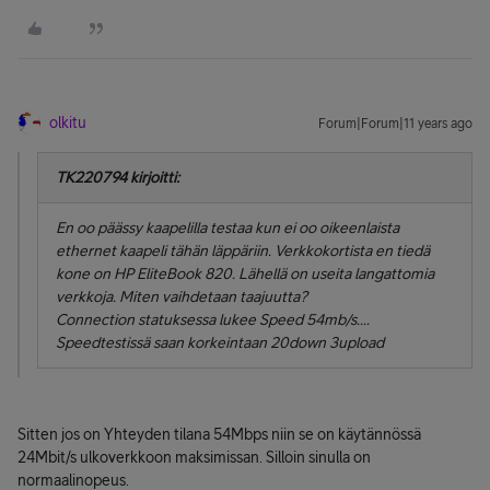
olkitu
Forum|Forum|11 years ago
TK220794 kirjoitti:
En oo päässy kaapelilla testaa kun ei oo oikeenlaista
ethernet kaapeli tähän läppäriin. Verkkokortista en tiedä
kone on HP EliteBook 820. Lähellä on useita langattomia
verkkoja. Miten vaihdetaan taajuutta?
Connection statuksessa lukee Speed 54mb/s....
Speedtestissä saan korkeintaan 20down 3upload
Sitten jos on Yhteyden tilana 54Mbps niin se on käytännössä
24Mbit/s ulkoverkkoon maksimissan. Silloin sinulla on
normaalinopeus.