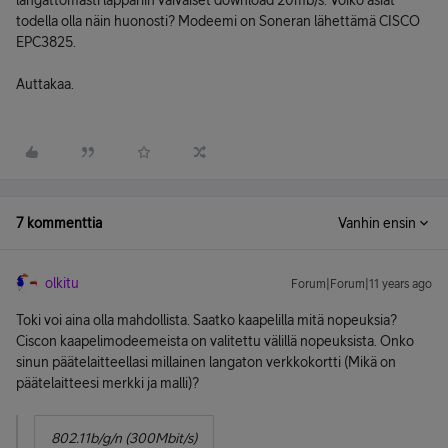
langattomasti läppäriin vaivaiset download 20mb/s. Voiko asiat
todella olla näin huonosti? Modeemi on Soneran lähettämä CISCO
EPC3825.
Auttakaa.
7 kommenttia
Vanhin ensin
olkitu
Forum|Forum|11 years ago
Toki voi aina olla mahdollista. Saatko kaapelilla mitä nopeuksia?
Ciscon kaapelimodeemeista on valitettu välillä nopeuksista. Onko
sinun päätelaitteellasi millainen langaton verkkokortti (Mikä on
päätelaitteesi merkki ja malli)?
802.11b/g/n (300Mbit/s)