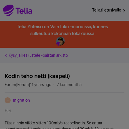
Telia.fi etusivulle
Telia Yhteisö on Vain luku -moodissa, kunnes
sulkeutuu kokonaan lokakuussa
Kysy ja keskustele -palstan arkisto
Kodin teho netti (kaapeli)
Forum|Forum|11 years ago
7 kommenttia
migration
M
Hei,
Tilasin noin viikko sitten 100mb/s kaapelinetin. Se antaa