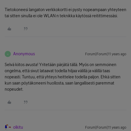
Tietokoneesi langaton verkkokortti ei pysty nopeampaan yhteyteen
tai sitten sinulla ei ole WLAN n teknikka käytössä reitittimessäsi.
Anonymous
Forum|Forum|11 years ago
A
Selvä kiitos avusta! Yritetään pärjätä tällä. Myös on semmoinen
ongelma, että sivut lataavat todella hiljaa välillä ja välillä taas
nopeasti. Tuntuu, että yhteys heittelee todella paljon. Ehkä sitten
kun saan pöytäkoneeni huollosta, saan langallisesti paremmat
nopeudet.
olkitu
Forum|Forum|11 years ago