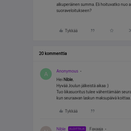
alkuperäinen summa. Eli hoituvatko nuo a
suoraveloitukseen?
Tykkää
20 kommenttia
Anonymous
A
Hei
Nible
,
Hyvää Joulun jälkeistä aikaa :)
Tuo liikasuoritus tulee vähentämään seu
kun seuraavan laskun maksupäivä koittaa.
Tykkää
Nible
Faxaaja
ALOITTAJA