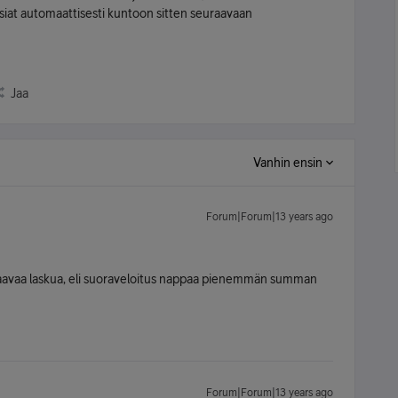
siat automaattisesti kuntoon sitten seuraavaan
Jaa
Vanhin ensin
Forum|Forum|13 years ago
raavaa laskua, eli suoraveloitus nappaa pienemmän summan
Forum|Forum|13 years ago