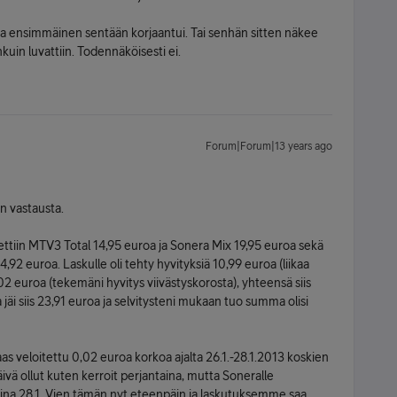
oista ensimmäinen sentään korjaantui. Tai senhän sitten näkee
kuin luvattiin. Todennäköisesti ei.
Forum|Forum|13 years ago
n vastausta.
tettiin MTV3 Total 14,95 euroa ja Sonera Mix 19,95 euroa sekä
,92 euroa. Laskulle oli tehty hyvityksiä 10,99 euroa (liikaa
,02 euroa (tekemäni hyvitys viivästyskorosta), yhteensä siis
jäi siis 23,91 euroa ja selvitysteni mukaan tuo summa olisi
as veloitettu 0,02 euroa korkoa ajalta 26.1.-28.1.2013 koskien
ivä ollut kuten kerroit perjantaina, mutta Soneralle
ina 28.1. Vien tämän nyt eteenpäin ja laskutuksemme saa