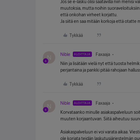
Jos se e-lasku olisi saatavilla niin menis
muutoksia, mutta noihin suoraveloituksiin
että onkohan virheet korjattu.
Ja siitä en saa mitään korkoja että otatte 
Tykkää
Nible
Faxaaja
ALOITTAJA
N
Niin ja lisätään vielä nyt että tuosta hel
perjantaina ja pankki pitää rahojaan hallu
Tykkää
Nible
Faxaaja
ALOITTAJA
N
Korvataanko minulle asiakaspalveluun soito
muuten korjaantuvan. Siitä aiheutuu suure
Asiakaspalveluun ei voi varata aikaa. Viesti
ole korjata teidän laskutusjärjestelmän pu