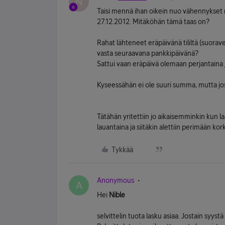
N
Taisi mennä ihan oikein nuo vähennykset mu
27.12.2012. Mitäköhän tämä taas on?
Rahat lähteneet eräpäivänä tililtä (suorave
vasta seuraavana pankkipäivänä?
Sattui vaan eräpäivä olemaan perjantaina ja 
Kyseessähän ei ole suuri summa, mutta jos
Tätähän yritettiin jo aikaisemminkin kun la
lauantaina ja siitäkin alettiin perimään k
Tykkää
Anonymous
A
Hei
Nible
selvittelin tuota lasku asiaa. Jostain syys