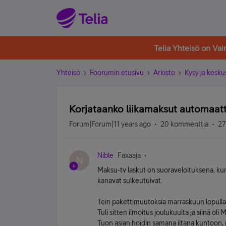
Telia Yhteisö on Va
Yhteisö
Foorumin etusivu
Arkisto
Kysy ja kesku
Korjataanko liikamaksut automaatt
Forum|Forum|11 years ago
20 kommenttia
27
Nible
Faxaaja
N
Maksu-tv laskut on suoraveloituksena, kun e-
kanavat sulkeutuivat.
Tein pakettimuutoksia marraskuun lopulla
Tuli sitten ilmoitus joulukuulta ja siinä oli
Tuon asian hoidin samana iltana kuntoon, mu