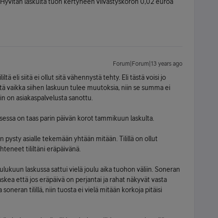
 Hyvitän laskulta tuon kertyneen viivästyskoron 0,02 euroa
Forum|Forum|13 years ago
tä eli siitä ei ollut sitä vähennystä tehty. Eli tästä voisi jo
 vaikka siihen laskuun tulee muutoksia, niin se summa ei
in on asiakaspalvelusta sanottu.
ksessa on taas parin päivän korot tammikuun laskulta.
n pysty asialle tekemään yhtään mitään. Tilillä on ollut
hteneet tililtäni eräpäivänä.
ulukuun laskussa sattui vielä joulu aika tuohon väliin. Soneran
skea että jos eräpäivä on perjantai ja rahat näkyvät vasta
neran tilillä, niin tuosta ei vielä mitään korkoja pitäisi