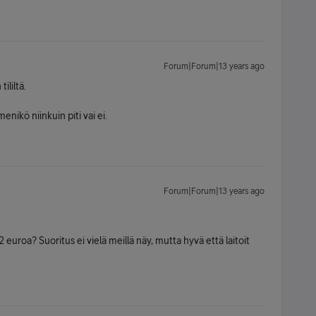
Forum|Forum|13 years ago
ililtä.
enikö niinkuin piti vai ei.
Forum|Forum|13 years ago
,92 euroa? Suoritus ei vielä meillä näy, mutta hyvä että laitoit