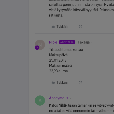
selvittää perin juurin mistä on kyse. Hyvi
vielä kysymään kärsivällisyyttäsi. Palaan 
ratkaista.
Tykkää
Nible
Faxaaja
ALOITTAJA
N
Tilitapahtumat kertoo
Maksupäivä
25.01.2013
Maksun määrä
23,93 euroa
Tykkää
Anonymous
A
Kiitos
Nible
, lisään tämänkin selvityspyyn
ne asiat selviää ennemmin tai myöhemmi