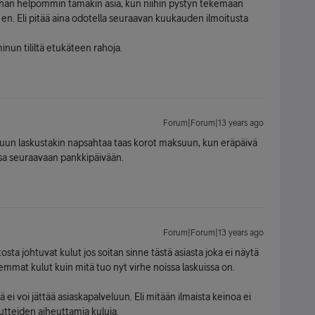
i vähän helpommin tämäkin asia, kun niihin pystyn tekemään
 en. Eli pitää aina odotella seuraavan kuukauden ilmoitusta
minun tililtä etukäteen rahoja.
Forum|Forum|13 years ago
mikuun laskustakin napsahtaa taas korot maksuun, kun eräpäivä
ssa seuraavaan pankkipäivään.
Forum|Forum|13 years ago
sta johtuvat kulut jos soitan sinne tästä asiasta joka ei näytä
mmat kulut kuin mitä tuo nyt virhe noissa laskuissa on.
ä ei voi jättää asiaskapalveluun. Eli mitään ilmaista keinoa ei
utteiden aiheuttamia kuluja.