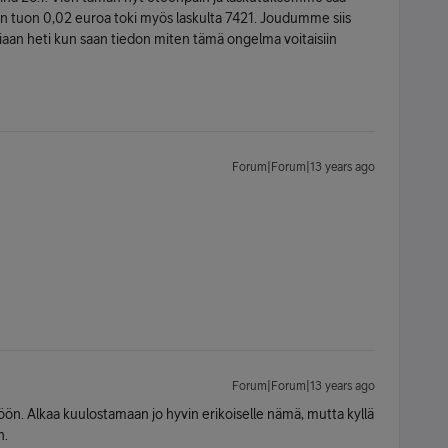
tän tuon 0,02 euroa toki myös laskulta 7421. Joudumme siis
asiaan heti kun saan tiedon miten tämä ongelma voitaisiin
Forum|Forum|13 years ago
Forum|Forum|13 years ago
töön. Alkaa kuulostamaan jo hyvin erikoiselle nämä, mutta kyllä
n.