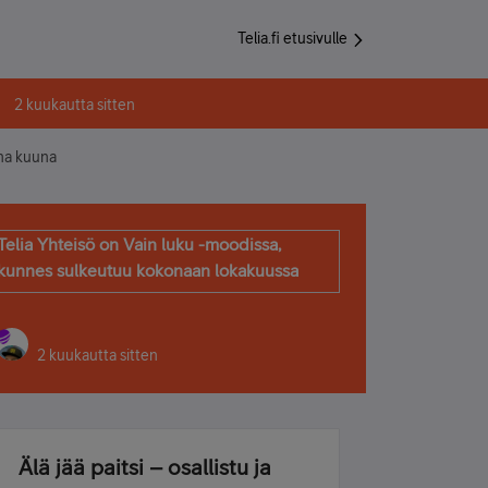
Telia.fi etusivulle
2 kuukautta sitten
ana kuuna
Telia Yhteisö on Vain luku -moodissa,
kunnes sulkeutuu kokonaan lokakuussa
2 kuukautta sitten
Älä jää paitsi – osallistu ja