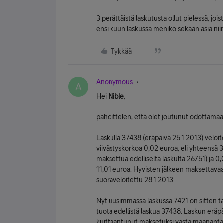
3 perättäistä laskutusta ollut pielessä, j
ensi kuun laskussa menikö sekään asia niin
Tykkää
Anonymous
A
Hei
Nible
,
pahoittelen, että olet joutunut odottamaa
Laskulla 37438 (eräpäivä 25.1.2013) veloi
viivästyskorkoa 0,02 euroa, eli yhteensä 34
maksettua edelliseltä laskulta 26751) ja 0
11,01 euroa. Hyvisten jälkeen maksettavaa 
suoraveloitettu 28.1.2013.
Nyt uusimmassa laskussa 7421 on sitten ta
tuota edellistä laskua 37438. Laskun eräpä
kuittaantunut maksetuksi vasta maananta