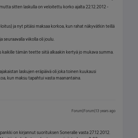
tta sitten laskulla on veloitettu korko ajalta 22.12.2012 -
loitus) ja nyt pitäisi maksaa korkoa, kun rahat näkyvätkin teillä
seuraavalla viikolla oli joulu.
 kaikille tämän teette siitä alkaakin kertyä jo mukava summa.
ajakaistan laskujen eräpäivä oli joka toinen kuukausi
orkoa, kun maksu tapahtui vasta maanantaina.
Forum|Forum|13 years ago
tä pankki on kirjannut suorituksen Soneralle vasta 27.12.2012.