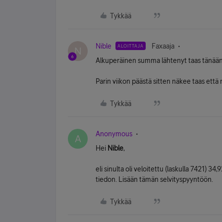
Tykkää
Nible
Faxaaja
ALOITTAJA
N
Alkuperäinen summa lähtenyt taas tänään t
Parin viikon päästä sitten näkee taas että m
Tykkää
Anonymous
A
Hei
Nible
,
eli sinulta oli veloitettu (laskulla 7421) 34
tiedon. Lisään tämän selvityspyyntöön.
Tykkää