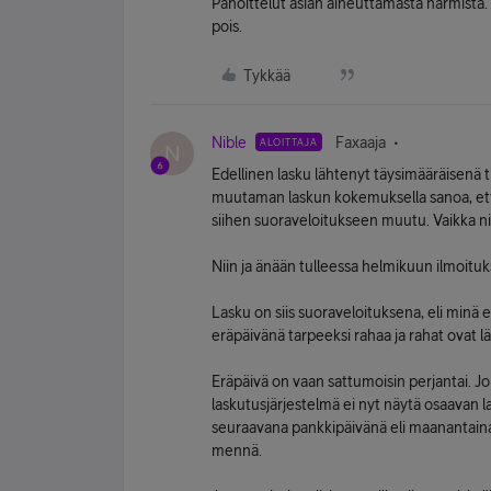
Pahoittelut asian aiheuttamasta harmista.
pois.
Tykkää
Nible
Faxaaja
ALOITTAJA
N
Edellinen lasku lähtenyt täysimääräisenä tilil
muutaman laskun kokemuksella sanoa, että
siihen suoraveloitukseen muutu. Vaikka ni
Niin ja änään tulleessa helmikuun ilmoitu
Lasku on siis suoraveloituksena, eli minä e
eräpäivänä tarpeeksi rahaa ja rahat ovat lä
Eräpäivä on vaan sattumoisin perjantai. Jo
laskutusjärjestelmä ei nyt näytä osaavan la
seuraavana pankkipäivänä eli maanantaina so
mennä.