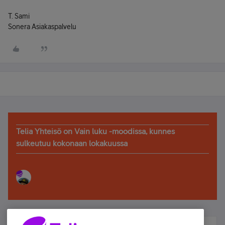
T. Sami
Sonera Asiakaspalvelu
Telia Yhteisö on Vain luku -moodissa, kunnes
sulkeutuu kokonaan lokakuussa