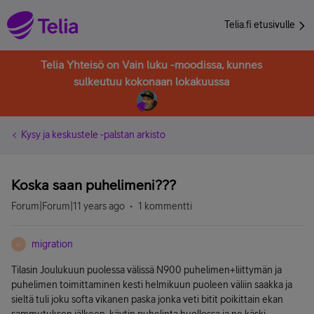
Telia.fi etusivulle
Telia Yhteisö on Vain luku -moodissa, kunnes
sulkeutuu kokonaan lokakuussa
Kysy ja keskustele -palstan arkisto
Koska saan puhelimeni???
Forum|Forum|11 years ago
1 kommentti
migration
M
Tilasin Joulukuun puolessa välissä N900 puhelimen+liittymän ja
puhelimen toimittaminen kesti helmikuun puoleen väliin saakka ja
sieltä tuli joku softa vikanen paska jonka veti bitit poikittain ekan