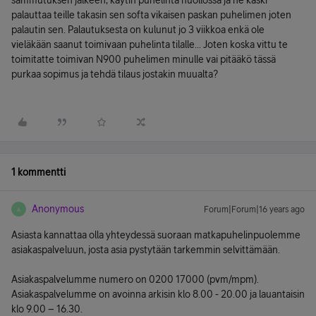
sammutuksen jälkeen, käytin puhelinta huollossa ja ne käski
palauttaa teille takasin sen softa vikaisen paskan puhelimen joten
palautin sen. Palautuksesta on kulunut jo 3 viikkoa enkä ole
vieläkään saanut toimivaan puhelinta tilalle... Joten koska vittu te
toimitatte toimivan N900 puhelimen minulle vai pitääkö tässä
purkaa sopimus ja tehdä tilaus jostakin muualta?
1 kommentti
Anonymous
Forum|Forum|16 years ago
A
Asiasta kannattaa olla yhteydessä suoraan matkapuhelinpuolemme
asiakaspalveluun, josta asia pystytään tarkemmin selvittämään.
Asiakaspalvelumme numero on 0200 17000 (pvm/mpm).
Asiakaspalvelumme on avoinna arkisin klo 8.00 - 20.00 ja lauantaisin
klo 9.00 – 16.30.