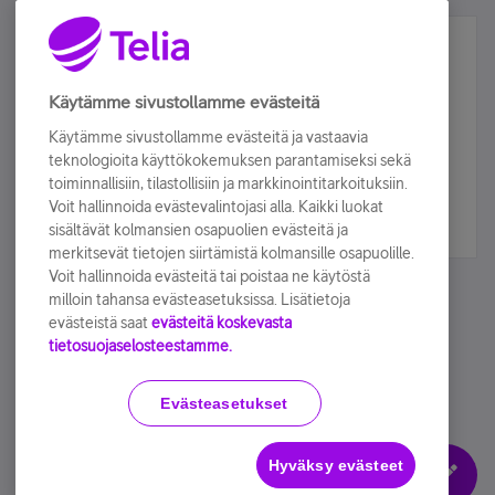
Älä jää paitsi – osallistu ja voita!
Tilaa Telian uutiskirje ja olet mukana arvonnassa.
Käytämme sivustollamme evästeitä
Samalla saat parhaat asiakasedut suoraan
Käytämme sivustollamme evästeitä ja vastaavia
sähköpostiisi.
teknologioita käyttökokemuksen parantamiseksi sekä
toiminnallisiin, tilastollisiin ja markkinointitarkoituksiin.
Voit hallinnoida evästevalintojasi alla. Kaikki luokat
Tilaa nyt
sisältävät kolmansien osapuolien evästeitä ja
merkitsevät tietojen siirtämistä kolmansille osapuolille.
Voit hallinnoida evästeitä tai poistaa ne käytöstä
milloin tahansa evästeasetuksissa. Lisätietoja
evästeistä saat
evästeitä koskevasta
tietosuojaselosteestamme.
Käyttöehdot
Accessibility statement
Evästeasetukset
Hyväksy evästeet
Evästeasetukset