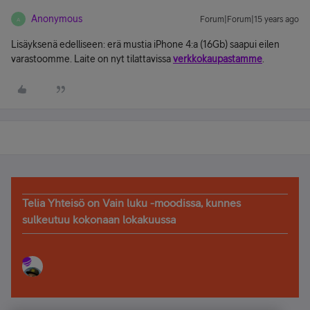
Anonymous
Forum|Forum|15 years ago
A
Lisäyksenä edelliseen: erä mustia iPhone 4:a (16Gb) saapui eilen
varastoomme. Laite on nyt tilattavissa
verkkokaupastamme
.
Telia Yhteisö on Vain luku -moodissa, kunnes
sulkeutuu kokonaan lokakuussa