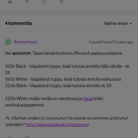
4 kommenttia
Vanhin ensin
Anonymous
Forum|Forum|15 years ago
A
Hei
autonmm
: Tässä tämänhetkinen iPhone4 saatavuustilanne:
16Gb Black - tilapäisesti loppu, lisää tulossa arviolta tällä viikolla - vk
28
16Gb White - tilapäisesti loppu, lisää tulossa arviolta elokuussa
32Gb Black - tilapäisesti loppu, lisää tulossa arviolta vk 30
32Gb White mallia meillä on varastossa ja
tässä
linkki
verkkokauppaamme.
Ps. Olethan sinäkin jo tutustunut Facebook-sivuihimme ja liittynyt
tykkääjiin?
http://www.facebook.com/sonera