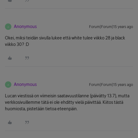
Anonymous
Forum|Forum|15 years ago
A
Okei, miksi teidän sivulla lukee että white tulee viikko 28 ja black
viikko 30? :D
Anonymous
Forum|Forum|15 years ago
A
Lucan viestissä on viimeisin saatavuustilanne (päivätty 13.7), mutta
verkkosivuillemme tätä ei ole ehditty vielä päivittää. Kiitos tästä
huomiosta, pistetään tietoa eteenpäin.