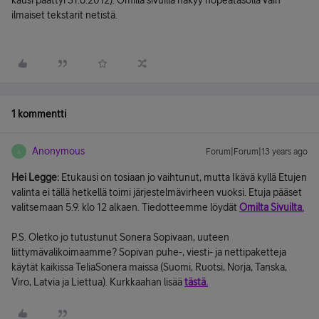
kausi päättyi 31.8.2012). Omilla sivuilla näkyy hopeatasolla vain
ilmaiset tekstarit netistä.
1 kommentti
Anonymous
Forum|Forum|13 years ago
A
Hei Legge:
Etukausi on tosiaan jo vaihtunut, mutta Ikävä kyllä Etujen
valinta ei tällä hetkellä toimi järjestelmävirheen vuoksi. Etuja pääset
valitsemaan 5.9. klo 12 alkaen. Tiedotteemme löydät
Omilta Sivuilta.
P.S. Oletko jo tutustunut Sonera Sopivaan, uuteen
liittymävalikoimaamme? Sopivan puhe-, viesti- ja nettipaketteja
käytät kaikissa TeliaSonera maissa (Suomi, Ruotsi, Norja, Tanska,
Viro, Latvia ja Liettua). Kurkkaahan lisää
tästä.