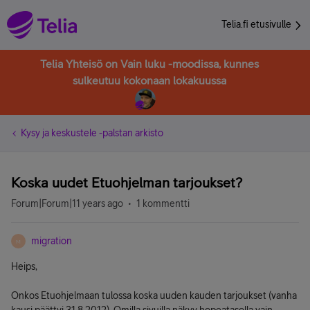
Telia.fi etusivulle
Telia Yhteisö on Vain luku -moodissa, kunnes
sulkeutuu kokonaan lokakuussa
Kysy ja keskustele -palstan arkisto
Koska uudet Etuohjelman tarjoukset?
Forum|Forum|11 years ago
1 kommentti
migration
M
Heips,
Onkos Etuohjelmaan tulossa koska uuden kauden tarjoukset (vanha