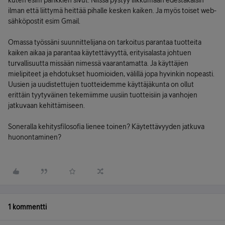
kuten esim pankkien sivut. Niissä pystyy liikkumaan edestakaisin
ilman että liittymä heittää pihalle kesken kaiken. Ja myös toiset web-
sähköpostit esim Gmail.
Omassa työssäni suunnittelijana on tarkoitus parantaa tuotteita
kaiken aikaa ja parantaa käytettävyyttä, erityisalasta johtuen
turvallisuutta missään nimessä vaarantamatta. Ja käyttäjien
mielipiteet ja ehdotukset huomioiden, välillä jopa hyvinkin nopeasti.
Uusien ja uudistettujen tuotteidemme käyttäjäkunta on ollut
erittäin tyytyväinen tekemiimme uusiin tuotteisiin ja vanhojen
jatkuvaan kehittämiseen.
Soneralla kehitysfilosofia lienee toinen? Käytettävyyden jatkuva
huonontaminen?
1 kommentti