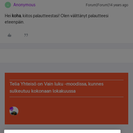
Anonymous
Forum|Forum|14 years ago
A
Hei
koha
, kiitos palautteestasi! Olen välittänyt palautteesi
eteenpäin.
Telia Yhteisö on Vain luku -moodissa, kunnes
sulkeutuu kokonaan lokakuussa