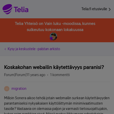
Telia.fi etusivulle
Telia Yhteisö on Vain luku -moodissa, kunnes
sulkeutuu kokonaan lokakuussa
Kysy ja keskustele -palstan arkisto
Koskakohan webailin käytettävyys paranisi?
Forum|Forum|11 years ago
1 kommentti
migration
M
Milloin Sonera aikoo tehdä jotain webmailin surkean käytettävyyden
parantamiseksi nykyaikaisen käyttöliittymän minimivaatimusten
tasolle? Vastaavia on olemassa paljon ja varmasti tietosuojattujakin,