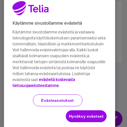
Älä jää paitsi – osallistu ja voita!
Tilaa Telian uutiskirje ja olet mukana arvonnassa.
Käytämme sivustollamme evästeitä
Samalla saat parhaat asiakasedut suoraan
Käytämme sivustollamme evästeitä ja vastaavia
sähköpostiisi.
teknologioita käyttökokemuksen parantamiseksi sekä
toiminnallisiin, tilastollisiin ja markkinointitarkoituksiin.
Voit hallinnoida evästevalintojasi alla. Kaikki luokat
Tilaa nyt
sisältävät kolmansien osapuolien evästeitä ja
merkitsevät tietojen siirtämistä kolmansille osapuolille.
Voit hallinnoida evästeitä tai poistaa ne käytöstä
milloin tahansa evästeasetuksissa. Lisätietoja
evästeistä saat
evästeitä koskevasta
tietosuojaselosteestamme.
Käyttöehdot
Accessibility statement
Evästeasetukset
Hyväksy evästeet
Evästeasetukset