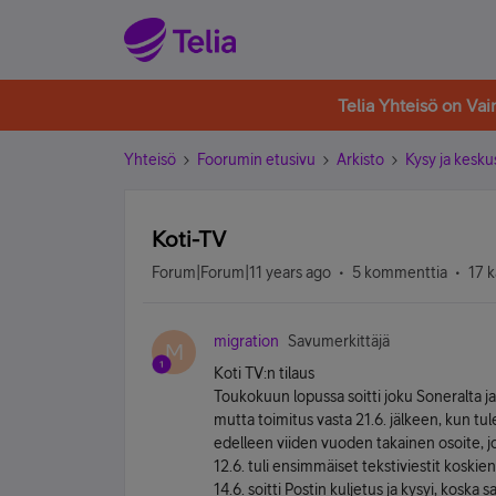
Telia Yhteisö on Va
Yhteisö
Foorumin etusivu
Arkisto
Kysy ja kesku
Koti-TV
Forum|Forum|11 years ago
5 kommenttia
17 k
migration
Savumerkittäjä
M
Koti TV:n tilaus
Toukokuun lopussa soitti joku Soneralta ja 
mutta toimitus vasta 21.6. jälkeen, kun tule
edelleen viiden vuoden takainen osoite, jok
12.6. tuli ensimmäiset tekstiviestit koskien
14.6. soitti Postin kuljetus ja kysyi, koska 