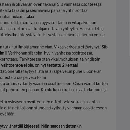
uudestaan ja oli väärän oven takana! Siis vanhassa osoitteessa.
 matkalta takaisin ja seuraavana päivänä yritin soittaa
tu juhannuksen takia.
i tunnu kaista toimivan ja pyysi soittamaan vikapalveluun.
taan ja kertoi asiantuntijan ottavan yhteyttä. Hauska detalji
ittelisitko tätä ystävälle, EI-vastaus ei meinaa mennä perille.
on tutkinut ilmoittamanne vian. Vikaa verkosta ei löytynyt.’
Siis
imii!
Verkkohan siis toimi hyvin vanhassa osoitteessa.
 kerrotaan: ’Tarvittaessa otan vikailmoituksen, tai yhdistän
 vaihtoehtoa ei ole, on nyt testattu 2 kertaa!
 että Soneralta täytyy tilata asiakaspalvelun puhelu Soneran
Fonectalla siis palvelu toimi.
aista on siis kytketty väärään osoitteeseen. Olisin voinut kertoa
anut puhelimen päähän. Ko hlö lupaa tutkia asiaa tarkemmin ja
i, että nykyiseen osoitteeseen ei Kotitv:tä voikaan asentaa,
Ja että netti oli onnistuneesti kytketty vanhaan osoitteeseen.
evällään.
äytyy lähettää kirjeessä! Näin saadaan tietenkin