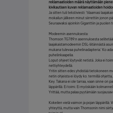
reklamaatioiden määrä näyttämään piene
kivikautisen kuvan reklamaatioiden hoido
Ja sitten tuli tekstiviesti: ’tilaamasi laaj
mokailun jälkeen minut siirrettiin jonon 
Seuraavaksi ajoinkin Giganttiin ja puolen 
Modeemin asennuksesta:
Thomson TG789:n asennuksesta selitetään v
laajakaistamodeemin DSL-liitännästä asun
mukana tulevaa puhelinadapteria.’ Ko ada
puhelinkaapelia.
Loput ohjeet löytyvät netistä. Joka ei to
nettiyhteydellä.
Yritin sitten edes yhdistää tietokoneen 
netin ohjeista ei löydy ko. termillä ohjett
Key. Takana ei ole tarraa, vaan sinne on pa
läppärillä. Ei toimi. Ei myöskään kolmann
Yrittää, mutta palaa pyytämään suojausava
Kokeilen vielä vaimon ja pojan läppärillä
yhteyttä, mutta vain Thomsonin nimi siirt