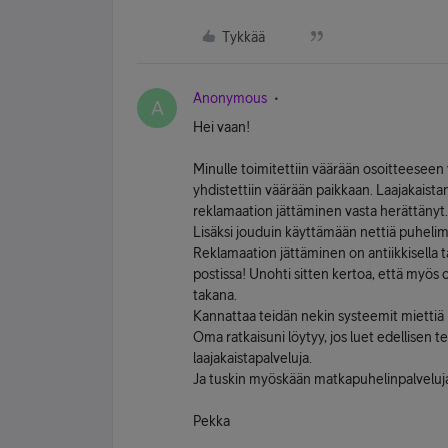
Tykkää
Anonymous
A
Hei vaan!
Minulle toimitettiin väärään osoitteeseen vä
yhdistettiin väärään paikkaan. Laajakaista
reklamaation jättäminen vasta herättänyt..
Lisäksi jouduin käyttämään nettiä puhelim
Reklamaation jättäminen on antiikkisella ta
postissa! Unohti sitten kertoa, että myös om
takana.
Kannattaa teidän nekin systeemit miettiä 
Oma ratkaisuni löytyy, jos luet edellisen t
laajakaistapalveluja.
Ja tuskin myöskään matkapuhelinpalveluj
Pekka