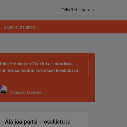
Telia.fi etusivulle
2 kuukautta sitten
Telia Yhteisö on Vain luku -moodissa,
kunnes sulkeutuu kokonaan lokakuussa
2 kuukautta sitten
Älä jää paitsi – osallistu ja