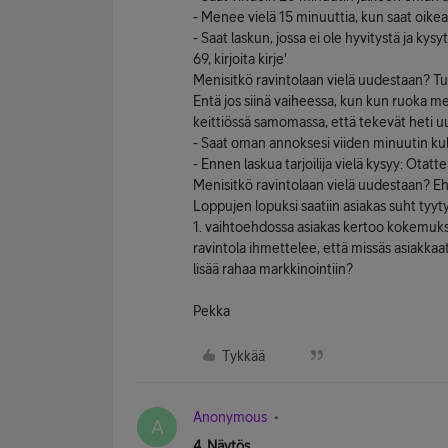
- Menee vielä 15 minuuttia, kun saat oik
- Saat laskun, jossa ei ole hyvitystä ja kysy
69, kirjoita kirje'
Menisitkö ravintolaan vielä uudestaan? Tu
Entä jos siinä vaiheessa, kun kun ruoka me
keittiössä samomassa, että tekevät heti uu
- Saat oman annoksesi viiden minuutin kul
- Ennen laskua tarjoilija vielä kysyy: Otatt
Menisitkö ravintolaan vielä uudestaan? Eh
Loppujen lopuksi saatiin asiakas suht tyytyvä
1. vaihtoehdossa asiakas kertoo kokemukse
ravintola ihmettelee, että missäs asiakkaat
lisää rahaa markkinointiin?
Pekka
Tykkää
Anonymous
A
4. Näytös