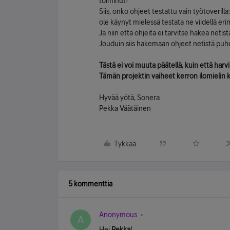
toiminut!
Siis, onko ohjeet testattu vain työtoverill
ole käynyt mielessä testata ne viidellä erimer
Ja niin että ohjeita ei tarvitse hakea netist
Jouduin siis hakemaan ohjeet netistä puhe
Tästä ei voi muuta päätellä, kuin että harv
Tämän projektin vaiheet kerron ilomielin kaik
Hyvää yötä, Sonera
Pekka Väätäinen
Tykkää
5 kommenttia
Anonymous
A
Hei
Pekka
!