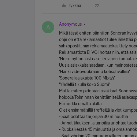
Tykkää
Anonymous
A
Mikä tässä eniten pännii on Soneran kyvy
ohje on että reklamaatiot tulee lähettää
sähköpostit, niin reklamaatiokäsittely no
Reklamaatiota EI VOI hoitaa niin, että asi
'No se nyt on lost case, ei siihen kannata 
Uusia asiakkaita saadaan, kun mainosteta
'Hanki videovuokraamo kotisohvallesi'
'Sonera laajakaista 100 Mbit/s'
'Yhdellä tikulla koko Suomi'
Mutta miten pidetään asiakkaat Sonerassa?
hoidolla.Toiminnan kehittämisellä asiakas
Esimerkki omalta alalta:
Olet ensimmäisillä treffeillä ja viet kump
- Saat odottaa tarjoilijaa 30 minuuttia
- Annat tilauksen ja tarjoilija unohtaa tuo
- Ruoka kestää 45 minuuttia ja oma annok
- Saat vihdoin 20 minuutin jälkeen oman anno