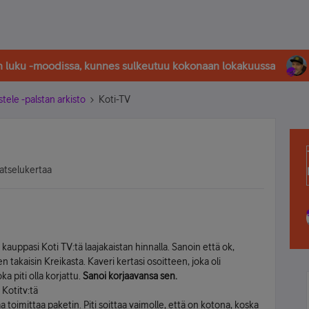
in luku -moodissa, kunnes sulkeutuu kokonaan lokakuussa
stele -palstan arkisto
Koti-TV
atselukertaa
kauppasi Koti TV:tä laajakaistan hinnalla. Sanoin että ok,
n takaisin Kreikasta. Kaveri kertasi osoitteen, joka oli
a piti olla korjattu.
Sanoi korjaavansa sen.
 Kotitv:tä
saa toimittaa paketin. Piti soittaa vaimolle, että on kotona, koska