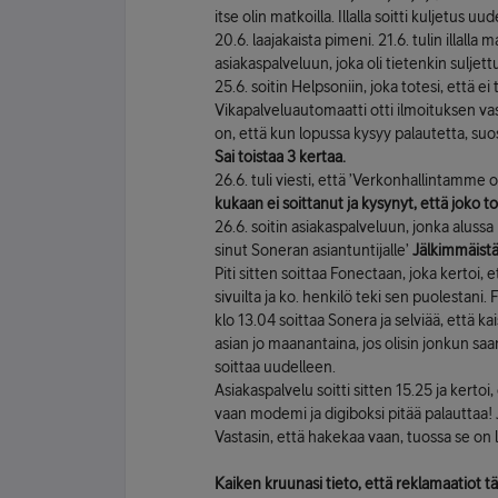
itse olin matkoilla. Illalla soitti kuljetus 
20.6. laajakaista pimeni. 21.6. tulin illalla
asiakaspalveluun, joka oli tietenkin suljet
25.6. soitin Helpsoniin, joka totesi, että e
Vikapalveluautomaatti otti ilmoituksen vas
on, että kun lopussa kysyy palautetta, suos
Sai toistaa 3 kertaa.
26.6. tuli viesti, että ’Verkonhallintamme 
kukaan ei soittanut ja kysynyt, että joko to
26.6. soitin asiakaspalveluun, jonka alussa
sinut Soneran asiantuntijalle’
Jälkimmäistä
Piti sitten soittaa Fonectaan, joka kertoi,
sivuilta ja ko. henkilö teki sen puolestani. 
klo 13.04 soittaa Sonera ja selviää, että k
asian jo maanantaina, jos olisin jonkun sa
soittaa uudelleen.
Asiakaspalvelu soitti sitten 15.25 ja kerto
vaan modemi ja digiboksi pitää palauttaa! 
Vastasin, että hakekaa vaan, tuossa se on l
Kaiken kruunasi tieto, että reklamaatiot t