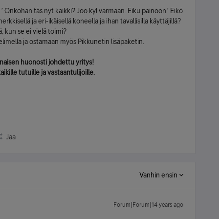
a: ’ Onkohan täs nyt kaikki? Joo kyl varmaan. Eiku painoon.’ Eikö
kkisellä ja eri-ikäisellä koneella ja ihan tavallisilla käyttäjillä?
ä, kun se ei vielä toimi?
limella ja ostamaan myös Pikkunetin lisäpaketin.
inaisen huonosti johdettu yritys!
ille tutuille ja vastaantulijoille.
Jaa
Vanhin ensin
Forum|Forum|14 years ago