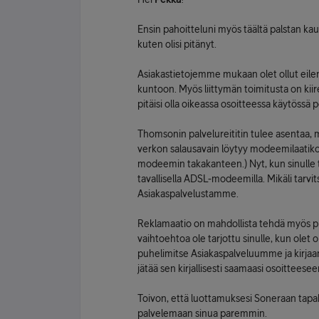
Ensin pahoitteluni myös täältä palstan kaut
kuten olisi pitänyt.
Asiakastietojemme mukaan olet ollut eile
kuntoon. Myös liittymän toimitusta on kii
pitäisi olla oikeassa osoitteessa käytössä p
Thomsonin palvelureititin tulee asentaa, 
verkon salausavain löytyy modeemilaatikossa
modeemin takakanteen.) Nyt, kun sinulle to
tavallisella ADSL-modeemilla. Mikäli tarv
Asiakaspalvelustamme.
Reklamaatio on mahdollista tehdä myös pu
vaihtoehtoa ole tarjottu sinulle, kun olet o
puhelimitse Asiakaspalveluumme ja kirjaa
jätää sen kirjallisesti saamaasi osoitteesee
Toivon, että luottamuksesi Soneraan tapa
palvelemaan sinua paremmin.