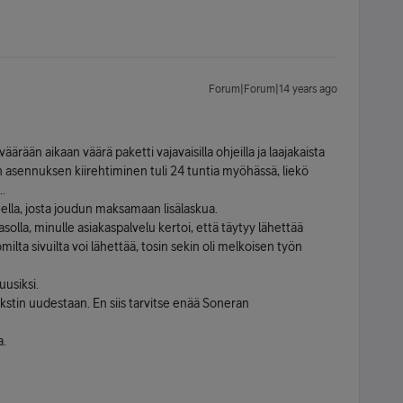
Forum|Forum|14 years ago
ärään aikaan väärä paketti vajavaisilla ohjeilla ja laajakaista
n asennuksen kiirehtiminen tuli 24 tuntia myöhässä, liekö
.
ella, josta joudun maksamaan lisälaskua.
solla, minulle asiakaspalvelu kertoi, että täytyy lähettää
ilta sivuilta voi lähettää, tosin sekin oli melkoisen työn
uusiksi.
ekstin uudestaan. En siis tarvitse enää Soneran
a.