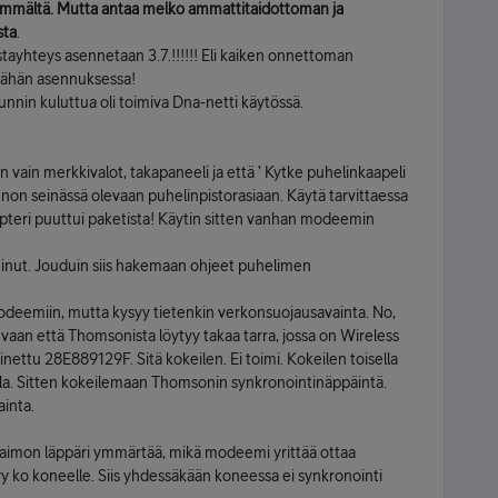
mmältä. Mutta antaa melko ammattitaidottoman ja
sta
.
akaistayhteys asennetaan 3.7.!!!!!! Eli kaiken onnettoman
päähän asennuksessa!
tunnin kuluttua oli toimiva Dna-netti käytössä.
ain merkkivalot, takapaneeli ja että ’ Kytke puhelinkaapeli
non seinässä olevaan puhelinpistorasiaan. Käytä tarvittaessa
pteri puuttui paketista! Käytin sitten vanhan modeemin
iminut. Jouduin siis hakemaan ohjeet puhelimen
modeemiin, mutta kysyy tietenkin verkonsuojausavainta. No,
a, vaan että Thomsonista löytyy takaa tarra, jossa on Wireless
inettu 28E889129F. Sitä kokeilen. Ei toimi. Kokeilen toisella
ella. Sitten kokeilemaan Thomsonin synkronointinäppäintä.
inta.
. Vaimon läppäri ymmärtää, mikä modeemi yrittää ottaa
yy ko koneelle. Siis yhdessäkään koneessa ei synkronointi