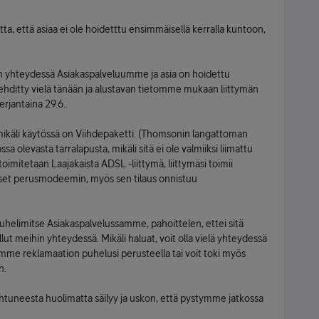
ta, että asiaa ei ole hoidetttu ensimmäisellä kerralla kuntoon,
n yhteydessä Asiakaspalveluumme ja asia on hoidettu
rehditty vielä tänään ja alustavan tietomme mukaan liittymän
erjantaina 29.6..
mikäli käytössä on Viihdepaketti. (Thomsonin langattoman
 olevasta tarralapusta, mikäli sitä ei ole valmiiksi liimattu
imitetaan Laajakaista ADSL -liittymä, liittymäsi toimii
itset perusmodeemin, myös sen tilaus onnistuu
helimitse Asiakaspalvelussamme, pahoittelen, ettei sitä
llut meihin yhteydessä. Mikäli haluat, voit olla vielä yhteydessä
mme reklamaation puhelusi perusteella tai voit toki myös
n.
htuneesta huolimatta säilyy ja uskon, että pystymme jatkossa