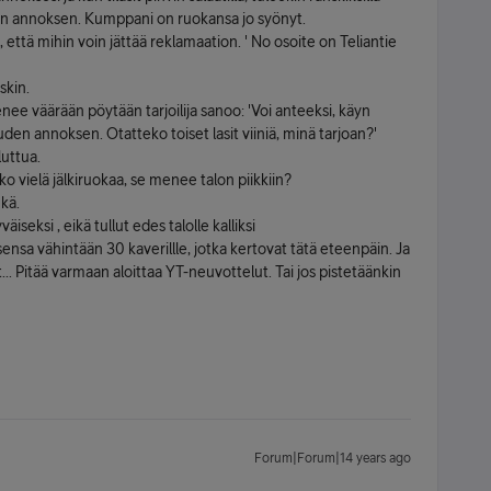
ean annoksen. Kumppani on ruokansa jo syönyt.
t, että mihin voin jättää reklamaation. ' No osoite on Teliantie
skin.
nee väärään pöytään tarjoilija sanoo: 'Voi anteeksi, käyn
den annoksen. Otatteko toiset lasit viiniä, minä tarjoan?'
uttua.
eko vielä jälkiruokaa, se menee talon piikkiin?
kä.
iseksi , eikä tullut edes talolle kalliksi
nsa vähintään 30 kaverillle, jotka kertovat tätä eteenpäin. Ja
... Pitää varmaan aloittaa YT-neuvottelut. Tai jos pistetäänkin
Forum|Forum|14 years ago