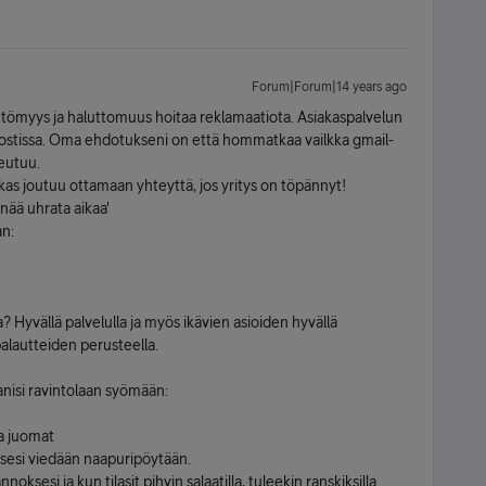
Forum|Forum|14 years ago
ttömyys ja haluttomuus hoitaa reklamaatiota. Asiakaspalvelun
 postissa. Oma ehdotukseni on että hommatkaa vailkka gmail-
peutuu.
akas joutuu ottamaan yhteyttä, jos yritys on töpännyt!
enää uhrata aikaa'
an:
 Hyvällä palvelulla ja myös ikävien asioiden hyvällä
palautteiden perusteella.
panisi ravintolaan syömään:
da juomat
sesi viedään naapuripöytään.
ksesi ja kun tilasit pihvin salaatilla, tuleekin ranskiksilla