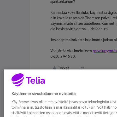
ajankohtainen?
Kannattaa kokeilla aluksi käynnistää digibox
niin kokeile resetoida Thomson palvelureit
käynnistä laite sitten uudelleen. Kun net
digiboxista virtajohtoa uudelleen irti.
Jos ongelma kaikesta huolimatta jatkuu n
Voit jättää vikailmoituksen
palvelupyyntö
8-20, la 9-16.30.
Tykkää
Käytämme sivustollamme evästeitä
Käytämme sivustollamme evästeitä ja vastaavia teknologioita kä
toiminnallisiin, tilastollisiin ja markkinointitarkoituksiin. Voit hallinn
sisältävät kolmansien osapuolien evästeitä ja merkitsevät tietojen si