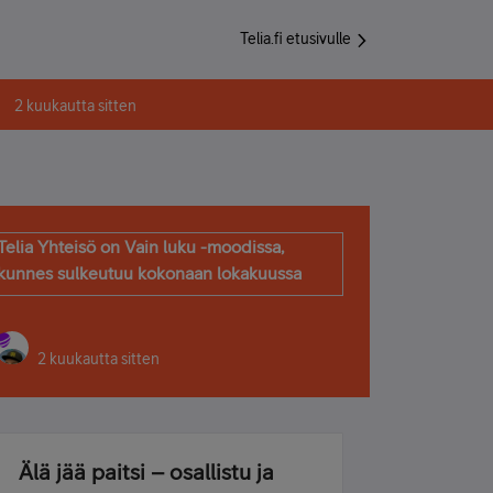
Telia.fi etusivulle
2 kuukautta sitten
Telia Yhteisö on Vain luku -moodissa,
kunnes sulkeutuu kokonaan lokakuussa
2 kuukautta sitten
Älä jää paitsi – osallistu ja