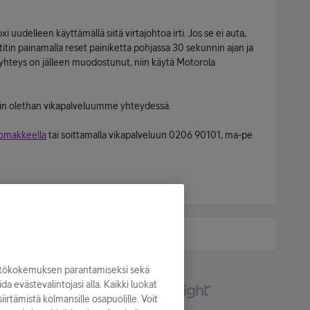
i uudelleen käyttämällä siitä virtajohtoa irti. Jos se ei auta,
itin painamalla reset painiketta pohjassa 30 sekunnin ajan ja
tiyhteys on jälleen muodostunut, niin käytä Motorola
iin olethan vikapalveluumme yhteydessä.
lomakkeella
tai soittamalla vikapalveluun 0206 90101, ma-pe
yttökokemuksen parantamiseksi sekä
oida evästevalintojasi alla. Kaikki luokat
irtämistä kolmansille osapuolille. Voit