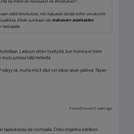
BO:lle tai mihin lie meneekin ne ilmoitukset?
an näitä ilmoituksia, niin haluaisin tietää mihin verokortin
saa palkkaa. Eihän suinkaan ole
maksavien asiakkaiden
tarjoajalle.
oitellaan. Laskuun sitten hyvitystä, kun homma ei toimi
 myös jumissa tällä hetkellä.
V näkyy ok, mutta mtv3 ollut nyt viikon aivan pätkivä. Täysin
Forum|Forum|13 years ago
än tapauksessa ole normaalia. Onko ongelma edelleen