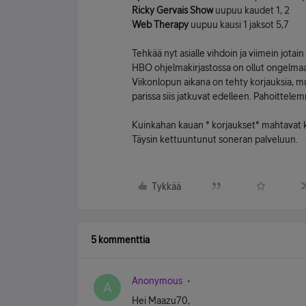
Ricky Gervais Show
uupuu kaudet 1, 2
Web Therapy
uupuu kausi 1 jaksot 5,7
Tehkää nyt asialle vihdoin ja viimein jotain
HBO ohjelmakirjastossa on ollut ongelmaa.
Viikonlopun aikana on tehty korjauksia, m
parissa siis jatkuvat edelleen. Pahoittel
Kuinkahan kauan * korjaukset* mahtavat ke
Täysin kettuuntunut soneran palveluun.
Tykkää
5 kommenttia
Anonymous
A
Hei Maazu70,