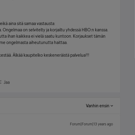
 eikä aina sitä samaa vastausta:
 Ongelmaa on selvitelty ja korjailtu yhdessä HBO:n kanssa.
utta ihan kaikkea ei vielä saatu kuntoon. Korjaukset tämän
emme ongelmasta aiheutunutta haittaa.
stää. Älkää kaupitelko keskeneräistä palvelua!!!
Jaa
Vanhin ensin
Forum|Forum|13 years ago