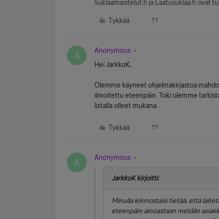
Suklaamaistelut.fi ja Laatusuklaa.fi ovat tu
Tykkää
Anonymous
A
Hei JarkkoK,
Olemme käyneet ohjelmakirjastoa mahdolli
ilmoitettu eteenpäin. Toki olemme tarkist
listalla olleet mukana.
Tykkää
Anonymous
A
JarkkoK kirjoitti:
Minulla kiinnostaisi tietää, että lai
eteenpäin ainoastaan meidän asiakkai