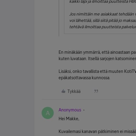
kaikki läpi ja ilmoittaa puutteista H
Jos nimittäin me asiakkaat tehdään va
voi lähettää, sillä siitä pitää jo mak
tehtävä ilmoittaa puutteista palvelun 
En minäkään ymmärrä, että ainoastaan pah
kuten luvataan. Itsellä sarjojen katsominen
Lisäksi, onko tavallista että muuten KotiT
epäkatsottavassa kunnossa.
Tykkää
Anonymous
A
Hei Makke,
Kuvailemasi kanavan pätkiminen ei missä