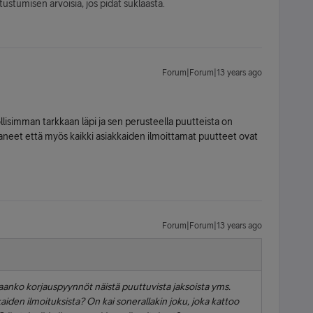
tustumisen arvoisia, jos pidät suklaasta.
Forum|Forum|13 years ago
simman tarkkaan läpi ja sen perusteella puutteista on
aneet että myös kaikki asiakkaiden ilmoittamat puutteet ovat
Forum|Forum|13 years ago
tetaanko korjauspyynnöt näistä puuttuvista jaksoista yms.
den ilmoituksista? On kai sonerallakin joku, joka kattoo