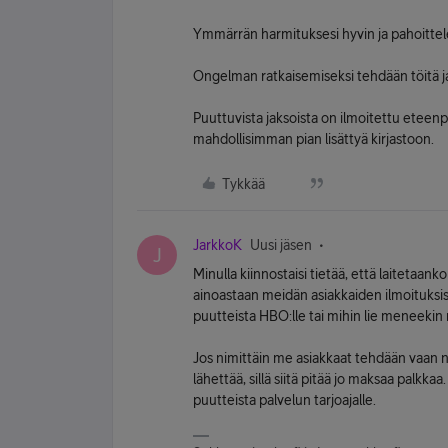
Ymmärrän harmituksesi hyvin ja pahoitte
Ongelman ratkaisemiseksi tehdään töitä ja
Puuttuvista jaksoista on ilmoitettu eteenpä
mahdollisimman pian lisättyä kirjastoon.
Tykkää
JarkkoK
Uusi jäsen
J
Minulla kiinnostaisi tietää, että laitetaan
ainoastaan meidän asiakkaiden ilmoituksista
puutteista HBO:lle tai mihin lie meneekin
Jos nimittäin me asiakkaat tehdään vaan näi
lähettää, sillä siitä pitää jo maksaa palkka
puutteista palvelun tarjoajalle.