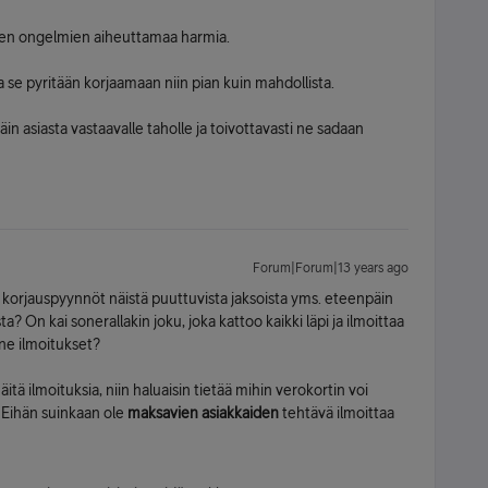
len ongelmien aiheuttamaa harmia.
 se pyritään korjaamaan niin pian kuin mahdollista.
in asiasta vastaavalle taholle ja toivottavasti ne sadaan
Forum|Forum|13 years ago
ko korjauspyynnöt näistä puuttuvista jaksoista yms. eteenpäin
? On kai sonerallakin joku, joka kattoo kaikki läpi ja ilmoittaa
 ne ilmoitukset?
tä ilmoituksia, niin haluaisin tietää mihin verokortin voi
a. Eihän suinkaan ole
maksavien asiakkaiden
tehtävä ilmoittaa