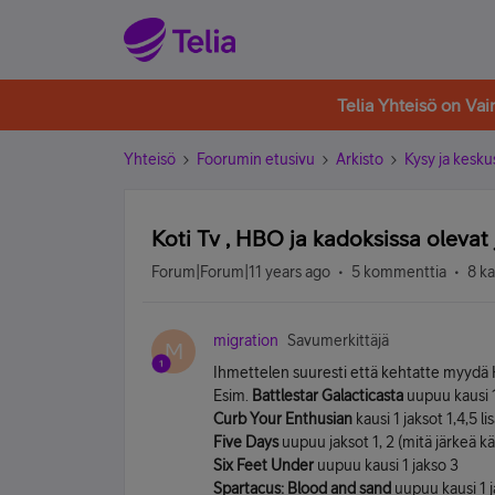
Telia Yhteisö on Va
Yhteisö
Foorumin etusivu
Arkisto
Kysy ja kesku
Koti Tv , HBO ja kadoksissa olevat 
Forum|Forum|11 years ago
5 kommenttia
8 k
migration
Savumerkittäjä
M
Ihmettelen suuresti että kehtatte myydä HB
Esim.
Battlestar Galacticasta
uupuu kausi 1 
Curb Your Enthusian
kausi 1 jaksot 1,4,5 l
Five Days
uupuu jaksot 1, 2 (mitä järkeä k
Six Feet Under
uupuu kausi 1 jakso 3
Spartacus: Blood and sand
uupuu kausi 1 j