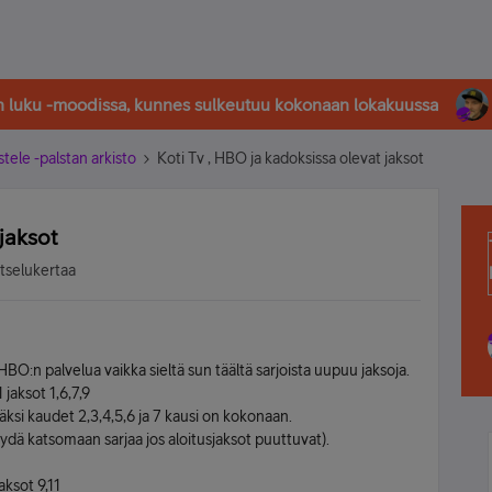
in luku -moodissa, kunnes sulkeutuu kokonaan lokakuussa
stele -palstan arkisto
Koti Tv , HBO ja kadoksissa olevat jaksot
jaksot
atselukertaa
O:n palvelua vaikka sieltä sun täältä sarjoista uupuu jaksoja.
jaksot 1,6,7,9
isäksi kaudet 2,3,4,5,6 ja 7 kausi on kokonaan.
äydä katsomaan sarjaa jos aloitusjaksot puuttuvat).
aksot 9,11