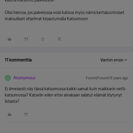
kautta Katsomo palvelusta?
Olisi hienoa, jos palvelussa voisi katsoa myös nämä kertaluontoiset
maksulliset ohjelmat kirjautumalla Katsomoon.
11 kommenttia
Vanhin ensin
Anonymous
Forum|Forum|15 years ago
A
Ei ilmeisesti näy tässä katsomossa kaikki samat kuin maikkarin netti-
katsomossa? Katselin eilen ettei ainakaan salatut elämät löytynyt
listasta?