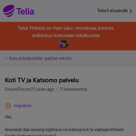
Telia.fi etusivulle
Telia Yhteisö on Vain luku -moodissa, kunnes
sulkeutuu kokonaan lokakuussa
Kysy ja keskustele -palstan arkisto
Koti TV ja Katsomo palvelu
Forum|Forum|11 years ago
11 kommenttia
migration
M
Hei,
ilmeisesti illan boxing nightia ei voi katsoa koti tv vastaanottimen