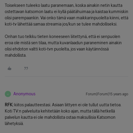
Toisekseen tuleeko laatu paranemaan, koska ainakin netin kautta
ostettavan katsomon laatu ei kyllä päätähuimaa ja kaistaa kummiskin
olisi parempaankin. Vai onko tämä vaan maikkarinpuolelta kiinni, että
koti-tv lähettää samaa streamia jos/kun se tulee mahdolliseksi.
Onhan tuo telkku tieten koneeseen liitettynä, että ei senpuolen
eroa ole mistä sen tilaa, mutta kuvanlaadun paraneminen ainakin
olisi ehdoton valtti koti-tvn puolelta, jos vaan käytännössä
mahdollista.
Anonymous
Forum|Forum|15 years ago
A
RFK:
kiitos palautteestasi. Asiaan liittyen ei ole tullut uutta tietoa.
Koti TV:n palveluita kehitetään koko ajan, mutta tällä hetkellä
palvelun kautta ei ole mahdollista ostaa maksullisia Katsomon
lähetyksiä.