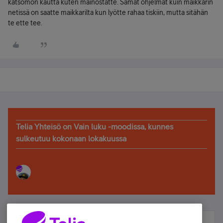
katsomon kautta kuten mainostatte. Samat ohjelmat kuin maikkarin
netissä on saatte maikkarilta kun lyötte rahaa tiskiin, mutta sitähän
te ette tee.
Telia Yhteisö on Vain luku -moodissa, kunnes
sulkeutuu kokonaan lokakuussa