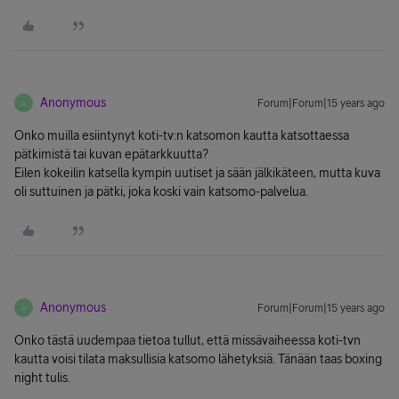
Anonymous
Forum|Forum|15 years ago
A
Onko muilla esiintynyt koti-tv:n katsomon kautta katsottaessa
pätkimistä tai kuvan epätarkkuutta?
Eilen kokeilin katsella kympin uutiset ja sään jälkikäteen, mutta kuva
oli suttuinen ja pätki, joka koski vain katsomo-palvelua.
Anonymous
Forum|Forum|15 years ago
A
Onko tästä uudempaa tietoa tullut, että missävaiheessa koti-tvn
kautta voisi tilata maksullisia katsomo lähetyksiä. Tänään taas boxing
night tulis.