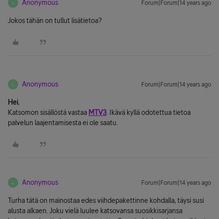
Anonymous
Forum|Forum|14 years ago
A
Jokos tähän on tullut lisätietoa?
Anonymous
Forum|Forum|14 years ago
A
Hei
,
Katsomon sisällöstä vastaa
MTV3
. Ikävä kyllä odotettua tietoa
palvelun laajentamisesta ei ole saatu.
Anonymous
Forum|Forum|14 years ago
A
Turha tätä on mainostaa edes viihdepakettinne kohdalla, täysi susi
alusta alkaen. Joku vielä luulee katsovansa suosikkisarjansa