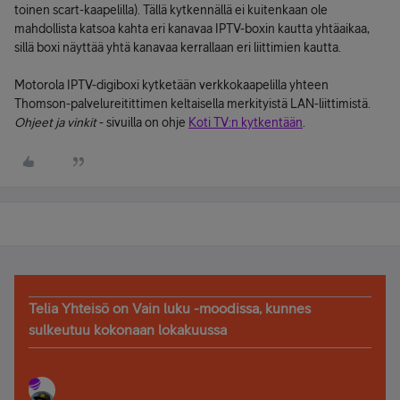
toinen scart-kaapelilla). Tällä kytkennällä ei kuitenkaan ole
mahdollista katsoa kahta eri kanavaa IPTV-boxin kautta yhtäaikaa,
sillä boxi näyttää yhtä kanavaa kerrallaan eri liittimien kautta.
Motorola IPTV-digiboxi kytketään verkkokaapelilla yhteen
Thomson-palvelureitittimen keltaisella merkityistä LAN-liittimistä.
Ohjeet ja vinkit
- sivuilla on ohje
Koti TV:n kytkentään
.
Telia Yhteisö on Vain luku -moodissa, kunnes
sulkeutuu kokonaan lokakuussa