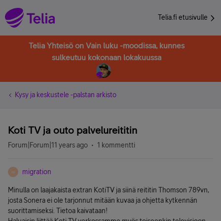
Telia.fi etusivulle
Telia Yhteisö on Vain luku -moodissa, kunnes
sulkeutuu kokonaan lokakuussa
Kysy ja keskustele -palstan arkisto
Koti TV ja outo palvelureititin
Forum|Forum|11 years ago
1 kommentti
migration
M
Minulla on laajakaista extran KotiTV ja siinä reititin Thomson 789vn,
josta Sonera ei ole tarjonnut mitään kuvaa ja ohjetta kytkennän
suorittamiseksi. Tietoa kaivataan!