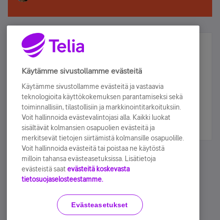
Älä jää paitsi – osallistu ja voita!
Tilaa Telian uutiskirje ja olet mukana arvonnassa.
Käytämme sivustollamme evästeitä
Samalla saat parhaat asiakasedut suoraan
Käytämme sivustollamme evästeitä ja vastaavia
sähköpostiisi.
teknologioita käyttökokemuksen parantamiseksi sekä
toiminnallisiin, tilastollisiin ja markkinointitarkoituksiin.
Voit hallinnoida evästevalintojasi alla. Kaikki luokat
Tilaa nyt
sisältävät kolmansien osapuolien evästeitä ja
merkitsevät tietojen siirtämistä kolmansille osapuolille.
Voit hallinnoida evästeitä tai poistaa ne käytöstä
milloin tahansa evästeasetuksissa. Lisätietoja
evästeistä saat
evästeitä koskevasta
tietosuojaselosteestamme.
Käyttöehdot
Accessibility statement
Evästeasetukset