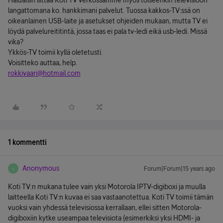
Haluaisin liittää Koti TV verkossamme myös toiseenkin televisioon
langattomana ko. hankkimani palvelut. Tuossa kakkos-TV:ssä on
oikeanlainen USB-laite ja asetukset ohjeiden mukaan, mutta TV ei
löydä palvelureititintä, jossa taas ei pala tv-ledi eikä usb-ledi. Missä
vika?
Ykkös-TV toimii kyllä oletetusti.
Voisitteko auttaa, help.
rokkivaari@hotmail.com
1 kommentti
Anonymous
Forum|Forum|15 years ago
A
Koti TV:n mukana tulee vain yksi Motorola IPTV-digiboxi ja muulla
laitteella Koti TV:n kuvaa ei saa vastaanotettua. Koti TV toimii tämän
vuoksi vain yhdessä televisiossa kerrallaan, ellei sitten Motorola-
digiboxiin kytke useampaa televisiota (esimerkiksi yksi HDMI- ja