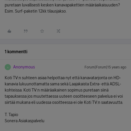
puretaan luvallisesti kesken kanavapakettien määräaikaisuuden?
Esim. Surf-paketin 12kk tilausjakso.
1 kommentti
Anonymous
Forum|Forum|15 years ago
A
Koti TV:n suhteen asiaa helpottaa nyt että kanavatarjonta on HD-
kanavia lukuunottamatta sama sekä Laajakaista Extra- että ADSL-
kohteissa. Koti TV:n määräaikainen sopimus puretaan siinä
tapauksessa jos muutettaessa uuteen osoitteeseen palvelua ei voi
siirtää mukana eli uudessa osoitteessa ei ole Koti TV:n saatavuutta.
T. Tapio
Sonera Asiakaspalvelu