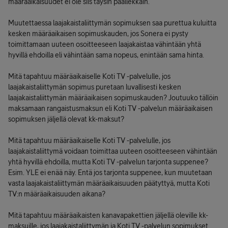
määräaikaisuudet ei ole siis täysin päällekkäin.
Muutettaessa laajakaistaliittymän sopimuksen saa purettua kuluitta
kesken määräaikaisen sopimuskauden, jos Sonera ei pysty
toimittamaan uuteen osoitteeseen laajakaistaa vähintään yhtä
hyvillä ehdoilla eli vähintään sama nopeus, enintään sama hinta.
Mitä tapahtuu määräaikaiselle Koti TV -palvelulle, jos
laajakaistaliittymän sopimus puretaan luvallisesti kesken
laajakaistaliittymän määräaikaisen sopimuskauden? Joutuuko tällöin
maksamaan rangaistusmaksun eli Koti TV -palvelun määräaikaisen
sopimuksen jäljellä olevat kk-maksut?
Mitä tapahtuu määräaikaiselle Koti TV -palvelulle, jos
laajakaistaliittymä voidaan toimittaa uuteen osoitteeseen vähintään
yhtä hyvillä ehdoilla, mutta Koti TV -palvelun tarjonta suppenee?
Esim. YLE ei enää näy. Entä jos tarjonta suppenee, kun muutetaan
vasta laajakaistaliittymän määräaikaisuuden päätyttyä, mutta Koti
TV:n määräaikaisuuden aikana?
Mitä tapahtuu määräaikaisten kanavapakettien jäljellä oleville kk-
maksuille, jos laajakaistaliittymän ja Koti TV -palvelun sopimukset