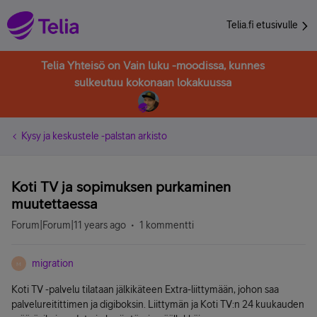
Telia.fi etusivulle
Telia Yhteisö on Vain luku -moodissa, kunnes
sulkeutuu kokonaan lokakuussa
Kysy ja keskustele -palstan arkisto
Koti TV ja sopimuksen purkaminen
muutettaessa
Forum|Forum|11 years ago
1 kommentti
migration
M
Koti TV -palvelu tilataan jälkikäteen Extra-liittymään, johon saa
palvelureitittimen ja digiboksin. Liittymän ja Koti TV:n 24 kuukauden