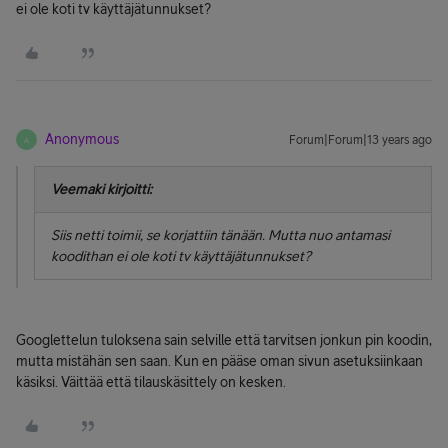
ei ole koti tv käyttäjätunnukset?
Anonymous
Forum|Forum|13 years ago
A
Veemaki kirjoitti:
Siis netti toimii, se korjattiin tänään. Mutta nuo antamasi
koodithan ei ole koti tv käyttäjätunnukset?
Googlettelun tuloksena sain selville että tarvitsen jonkun pin koodin,
mutta mistähän sen saan. Kun en pääse oman sivun asetuksiinkaan
käsiksi. Väittää että tilauskäsittely on kesken.