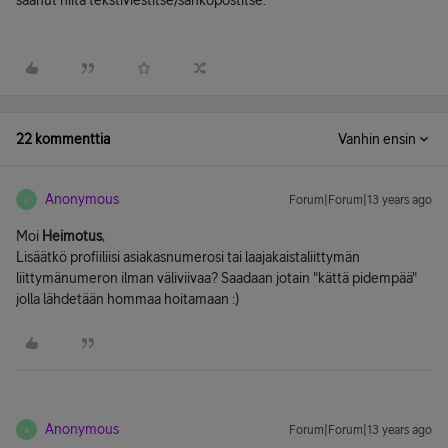
saanut niitä tekstiviestitse/sähköpostitse.
22 kommenttia
Vanhin ensin
Anonymous
Forum|Forum|13 years ago
A
Moi
Heimotus
,
Lisäätkö profiiliisi asiakasnumerosi tai laajakaistaliittymän
liittymänumeron ilman väliviivaa? Saadaan jotain "kättä pidempää"
jolla lähdetään hommaa hoitamaan :)
Anonymous
Forum|Forum|13 years ago
A