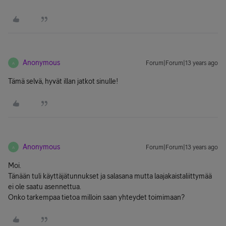
Anonymous
Forum|Forum|13 years ago
A
Tämä selvä, hyvät illan jatkot sinulle!
Anonymous
Forum|Forum|13 years ago
A
Moi.
Tänään tuli käyttäjätunnukset ja salasana mutta laajakaistaliittymää
ei ole saatu asennettua.
Onko tarkempaa tietoa milloin saan yhteydet toimimaan?