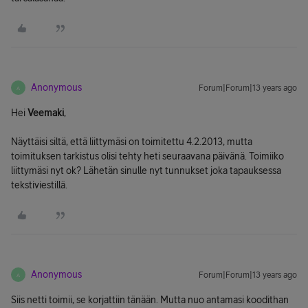
Anonymous
Forum|Forum|13 years ago
A
Hei
Veemaki
,
Näyttäisi siltä, että liittymäsi on toimitettu 4.2.2013, mutta
toimituksen tarkistus olisi tehty heti seuraavana päivänä. Toimiiko
liittymäsi nyt ok? Lähetän sinulle nyt tunnukset joka tapauksessa
tekstiviestillä.
Anonymous
Forum|Forum|13 years ago
A
Siis netti toimii, se korjattiin tänään. Mutta nuo antamasi koodithan