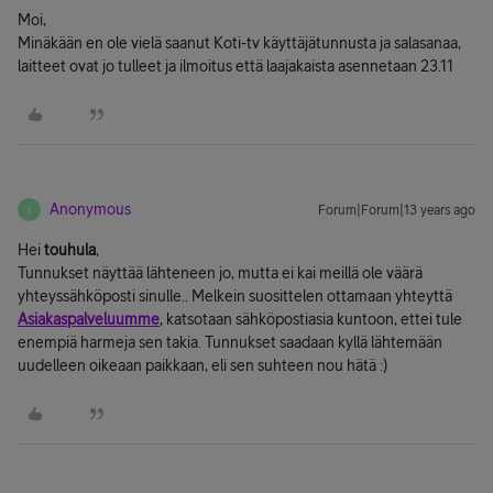
Moi,
Minäkään en ole vielä saanut Koti-tv käyttäjätunnusta ja salasanaa,
laitteet ovat jo tulleet ja ilmoitus että laajakaista asennetaan 23.11
Anonymous
Forum|Forum|13 years ago
A
Hei
touhula
,
Tunnukset näyttää lähteneen jo, mutta ei kai meillä ole väärä
yhteyssähköposti sinulle.. Melkein suosittelen ottamaan yhteyttä
Asiakaspalveluumme
, katsotaan sähköpostiasia kuntoon, ettei tule
enempiä harmeja sen takia. Tunnukset saadaan kyllä lähtemään
uudelleen oikeaan paikkaan, eli sen suhteen nou hätä :)