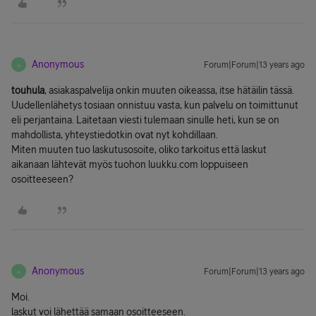
Anonymous
Forum|Forum|13 years ago
A
touhula
, asiakaspalvelija onkin muuten oikeassa, itse hätäilin tässä.
Uudellenlähetys tosiaan onnistuu vasta, kun palvelu on toimittunut
eli perjantaina. Laitetaan viesti tulemaan sinulle heti, kun se on
mahdollista, yhteystiedotkin ovat nyt kohdillaan.
Miten muuten tuo laskutusosoite, oliko tarkoitus että laskut
aikanaan lähtevät myös tuohon luukku.com loppuiseen
osoitteeseen?
Anonymous
Forum|Forum|13 years ago
A
Moi.
laskut voi lähettää samaan osoitteeseen.