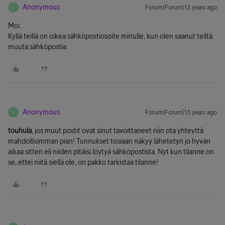
Anonymous
Forum|Forum|13 years ago
A
Moi.
Kyllä teillä on oikea sähköpostiosoite minulle, kun olen saanut teiltä
muuta sähköpostia.
Anonymous
Forum|Forum|13 years ago
A
touhula
, jos muut postit ovat sinut tavoittaneet niin ota yhteyttä
mahdollisimman pian! Tunnukset tosiaan näkyy lähetetyn jo hyvän
aikaa sitten eli niiden pitäisi löytyä sähköpostista. Nyt kun tilanne on
se, ettei niitä siellä ole, on pakko tarkistaa tilanne!