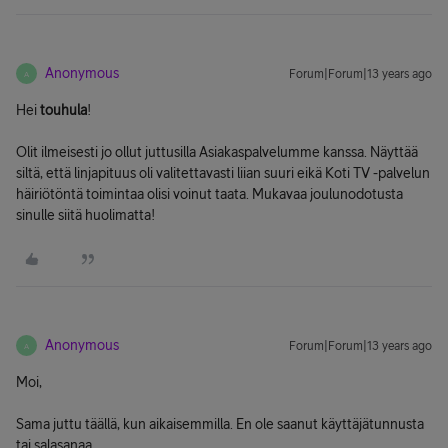
Anonymous
Forum|Forum|13 years ago
A
Hei
touhula
!
Olit ilmeisesti jo ollut juttusilla Asiakaspalvelumme kanssa. Näyttää
siltä, että linjapituus oli valitettavasti liian suuri eikä Koti TV -palvelun
häiriötöntä toimintaa olisi voinut taata. Mukavaa joulunodotusta
sinulle siitä huolimatta!
Anonymous
Forum|Forum|13 years ago
A
Moi,
Sama juttu täällä, kun aikaisemmilla. En ole saanut käyttäjätunnusta
tai salasanaa.