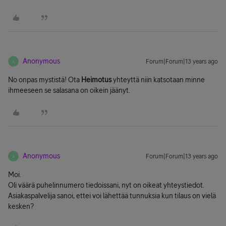
Anonymous
Forum|Forum|13 years ago
A
No onpas mystistä! Ota
Heimotus
yhteyttä niin katsotaan minne
ihmeeseen se salasana on oikein jäänyt.
Anonymous
Forum|Forum|13 years ago
A
Moi.
Oli väärä puhelinnumero tiedoissani, nyt on oikeat yhteystiedot.
Asiakaspalvelija sanoi, ettei voi lähettää tunnuksia kun tilaus on vielä
kesken?