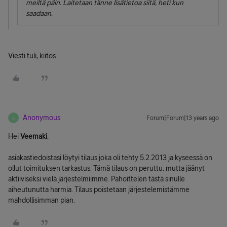
meiltä päin. Laitetaan tänne lisätietoa siitä, heti kun
saadaan.
Viesti tuli, kiitos.
Anonymous
Forum|Forum|13 years ago
A
Hei
Veemaki
,
asiakastiedoistasi löytyi tilaus joka oli tehty 5.2.2013 ja kyseessä on
ollut toimituksen tarkastus. Tämä tilaus on peruttu, mutta jäänyt
aktiiviseksi vielä järjestelmiimme. Pahoittelen tästä sinulle
aiheutunutta harmia. Tilaus poistetaan järjestelemistämme
mahdollisimman pian.