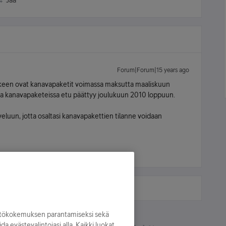
Jaa
Forum|Forum|15 years ago
jälkeen ovat kanavapaketit voimassa maksutta maaliskuun
ssa kanavapaketeissa etu päättyy joulukuun 2010 loppuun.
eluun, jotta osaltasi kanavapakettien tilanne voidaan
yttökokemuksen parantamiseksi sekä
oida evästevalintojasi alla. Kaikki luokat