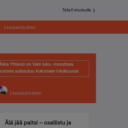
Telia.fi etusivulle
2 kuukautta sitten
Telia Yhteisö on Vain luku -moodissa,
kunnes sulkeutuu kokonaan lokakuussa
2 kuukautta sitten
Älä jää paitsi – osallistu ja