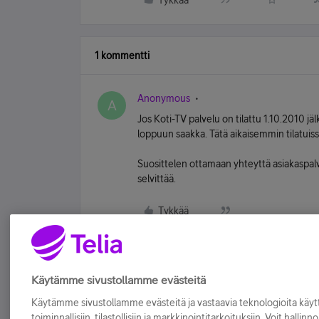
Tykkää
1 kommentti
Anonymous
A
Jos Koti-TV palvelu on tilattu 1.10.2010 
loppuun saakka. Tätä aikaisemmin tilatui
Suosittelen ottamaan yhteyttä asiakaspalv
selvittää.
Tykkää
Käytämme sivustollamme evästeitä
Käytämme sivustollamme evästeitä ja vastaavia teknologioita kä
toiminnallisiin, tilastollisiin ja markkinointitarkoituksiin. Voit hallinn