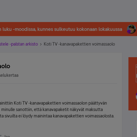
in luku -moodissa, kunnes sulkeutuu kokonaan lokakuussa
stele -palstan arkisto
Koti TV -kanavapakettien voimassaolo
aolo
selukertaa
ainittiin Koti TV -kanavapakettien voimassaolon päättyvän
minulle sanottiin, että kanavapaketit näkyvät maksutta
a sivuilta ei löydy mainintaa kanavapakettien voimassaolosta.