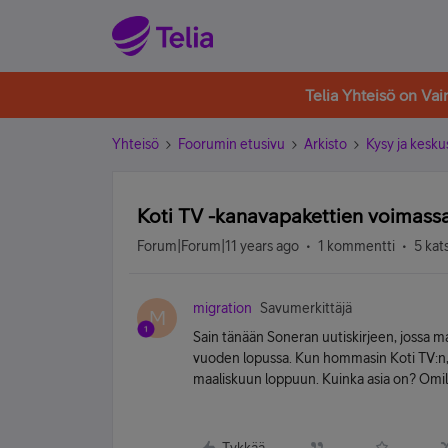
Telia Yhteisö on Va
Yhteisö
Foorumin etusivu
Arkisto
Kysy ja kesku
Koti TV -kanavapakettien voimass
Forum|Forum|11 years ago
1 kommentti
5 kat
migration
Savumerkittäjä
M
Sain tänään Soneran uutiskirjeen, jossa m
vuoden lopussa. Kun hommasin Koti TV:n, 
maaliskuun loppuun. Kuinka asia on? Omilt