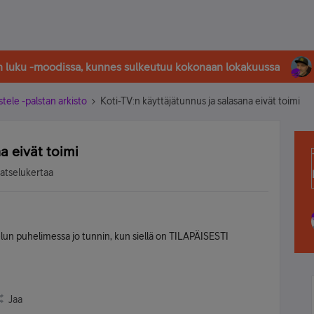
in luku -moodissa, kunnes sulkeutuu kokonaan lokakuussa
stele -palstan arkisto
Koti-TV:n käyttäjätunnus ja salasana eivät toimi
a eivät toimi
katselukertaa
lun puhelimessa jo tunnin, kun siellä on TILAPÄISESTI
Jaa