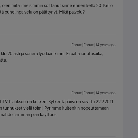
in, olen mitä ilmeisimmin soittanut sinne ennen kello 20. Kello
 että puhelinpalvelu on päättynyt. Mikä palvelu?
Forum|Forum|14 years ago
lä klo 20 asti ja sonera lyödään kiinni. Ei paha jonotusaika,
tta.
Forum|Forum|14 years ago
V-tilauksesi on kesken. Kytkentäpäivä on sovittu 22.9.2011
V:n tunnukset vielä toimi. Pyrimme kuitenkin nopeuttamaan
n mahdollisimman pian käyttöösi.