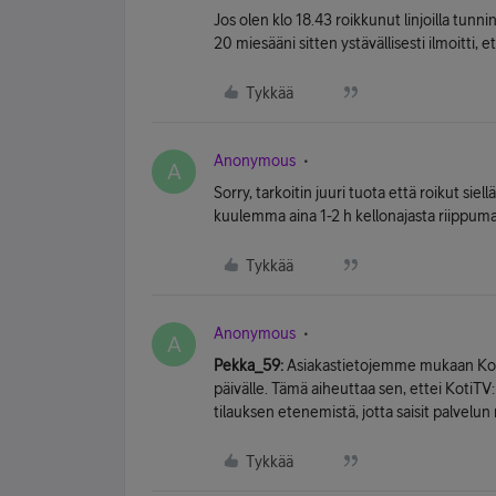
Jos olen klo 18.43 roikkunut linjoilla tunn
20 miesääni sitten ystävällisesti ilmoitti,
Tykkää
Anonymous
A
Sorry, tarkoitin juuri tuota että roikut siel
kuulemma aina 1-2 h kellonajasta riippuma
Tykkää
Anonymous
A
Pekka_59:
Asiakastietojemme mukaan KotiT
päivälle. Tämä aiheuttaa sen, ettei KotiT
tilauksen etenemistä, jotta saisit palvelu
Tykkää