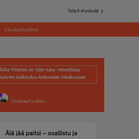
Telia.fi etusivulle
2 kuukautta sitten
Telia Yhteisö on Vain luku -moodissa,
kunnes sulkeutuu kokonaan lokakuussa
2 kuukautta sitten
Älä jää paitsi – osallistu ja