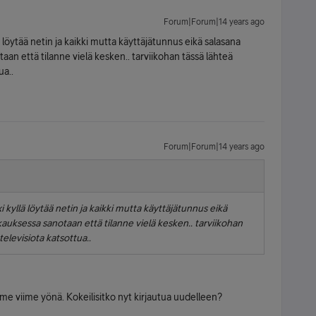
Forum|Forum|14 years ago
ä löytää netin ja kaikki mutta käyttäjätunnus eikä salasana
aan että tilanne vielä kesken.. tarviikohan tässä lähteä
ua..
Forum|Forum|14 years ago
i kyllä löytää netin ja kaikki mutta käyttäjätunnus eikä
kauksessa sanotaan että tilanne vielä kesken.. tarviikohan
televisiota katsottua..
me viime yönä. Kokeilisitko nyt kirjautua uudelleen?