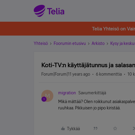
Telia Yhteisö on Va
Yhteisö
Foorumin etusivu
Arkisto
Kysy ja kesku
Koti-TV:n käyttäjätunnus ja salasan
Forum|Forum|11 years ago
6 kommenttia
10 
migration
Savumerkittäjä
M
Mikä mättää? Olen roikkunut asiakaspalve
ruuhkaa. Pikkuisen jo pipo kiristää.
Tykkää