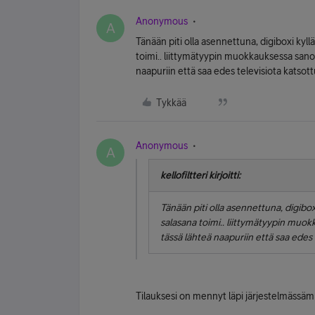
Anonymous
A
Tänään piti olla asennettuna, digiboxi kyll
toimi.. liittymätyypin muokkauksessa sanot
naapuriin että saa edes televisiota katsott
Tykkää
Anonymous
A
kellofiltteri kirjoitti:
Tänään piti olla asennettuna, digibox
salasana toimi.. liittymätyypin muok
tässä lähteä naapuriin että saa edes 
Tilauksesi on mennyt läpi järjestelmässäm