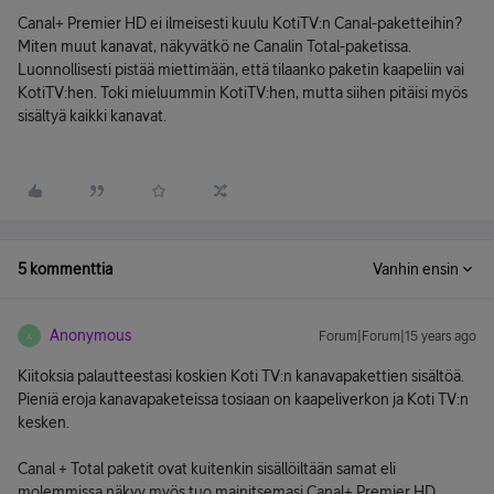
Canal+ Premier HD ei ilmeisesti kuulu KotiTV:n Canal-paketteihin?
Miten muut kanavat, näkyvätkö ne Canalin Total-paketissa.
Luonnollisesti pistää miettimään, että tilaanko paketin kaapeliin vai
KotiTV:hen. Toki mieluummin KotiTV:hen, mutta siihen pitäisi myös
sisältyä kaikki kanavat.
5 kommenttia
Vanhin ensin
Anonymous
Forum|Forum|15 years ago
A
Kiitoksia palautteestasi koskien Koti TV:n kanavapakettien sisältöä.
Pieniä eroja kanavapaketeissa tosiaan on kaapeliverkon ja Koti TV:n
kesken.
Canal + Total paketit ovat kuitenkin sisällöiltään samat eli
molemmissa näkyy myös tuo mainitsemasi Canal+ Premier HD.