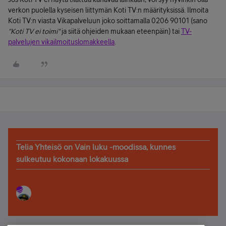
verkon puolella kyseisen liittymän Koti TV:n määrityksissä. Ilmoita
Koti TV:n viasta Vikapalveluun joko soittamalla 0206 90101 (sano
"Koti TV ei toimi"
ja siitä ohjeiden mukaan eteenpäin) tai
TV-
palvelujen vikailmoituslomakkeella
.
Telia Yhteisö on Vain luku -moodissa, kunnes
sulkeutuu kokonaan lokakuussa