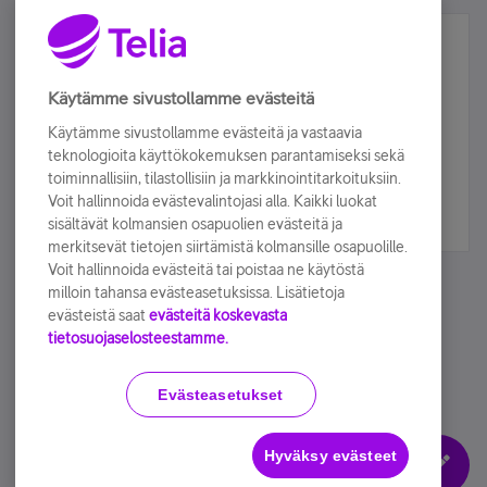
Älä jää paitsi – osallistu ja voita!
Tilaa Telian uutiskirje ja olet mukana arvonnassa.
Käytämme sivustollamme evästeitä
Samalla saat parhaat asiakasedut suoraan
Käytämme sivustollamme evästeitä ja vastaavia
sähköpostiisi.
teknologioita käyttökokemuksen parantamiseksi sekä
toiminnallisiin, tilastollisiin ja markkinointitarkoituksiin.
Voit hallinnoida evästevalintojasi alla. Kaikki luokat
Tilaa nyt
sisältävät kolmansien osapuolien evästeitä ja
merkitsevät tietojen siirtämistä kolmansille osapuolille.
Voit hallinnoida evästeitä tai poistaa ne käytöstä
milloin tahansa evästeasetuksissa. Lisätietoja
evästeistä saat
evästeitä koskevasta
tietosuojaselosteestamme.
Käyttöehdot
Accessibility statement
Evästeasetukset
Hyväksy evästeet
Evästeasetukset