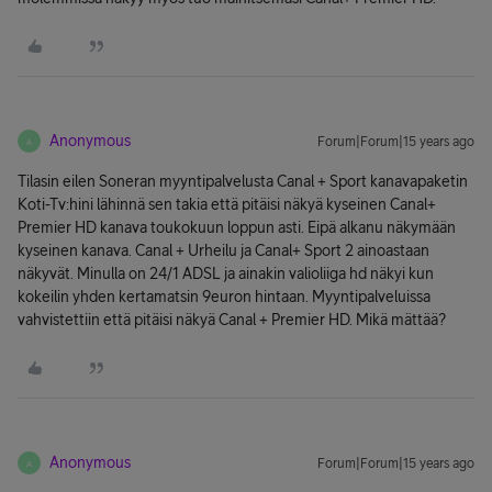
Anonymous
Forum|Forum|15 years ago
A
Tilasin eilen Soneran myyntipalvelusta Canal + Sport kanavapaketin
Koti-Tv:hini lähinnä sen takia että pitäisi näkyä kyseinen Canal+
Premier HD kanava toukokuun loppun asti. Eipä alkanu näkymään
kyseinen kanava. Canal + Urheilu ja Canal+ Sport 2 ainoastaan
näkyvät. Minulla on 24/1 ADSL ja ainakin valioliiga hd näkyi kun
kokeilin yhden kertamatsin 9euron hintaan. Myyntipalveluissa
vahvistettiin että pitäisi näkyä Canal + Premier HD. Mikä mättää?
Anonymous
Forum|Forum|15 years ago
A