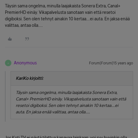
Täysin sama ongelma, minulla laajakaista Sonera Extra, Canal+
PremierHD einäy. Vikapalvelusta sanotaan vain että resetoi
digiboksi. Sen olen tehnyt ainakin 10 kertaa....ei auta. En jaksa enää
valittaa, antaa olla.....
Anonymous
Forum|Forum|15 years ago
A
KariKo kirjoitti:
Täysin sama ongelma, minulla laajakaista Sonera Extra,
Canal+ PremierHD einäy. Vikapalvelusta sanotaan vain että
resetoi digiboksi. Sen olen tehnyt ainakin 10 kertaa....ei
auta. En jaksa enää valittaa, antaa olla.....
Jos Koti TV ei näytä tilattua kanavaa lainkaan, voi syy hyvinkin olla