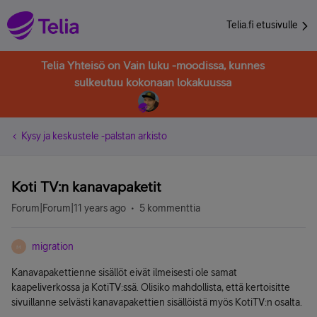
Telia.fi etusivulle
Telia Yhteisö on Vain luku -moodissa, kunnes
sulkeutuu kokonaan lokakuussa
Kysy ja keskustele -palstan arkisto
Koti TV:n kanavapaketit
Forum|Forum|11 years ago
5 kommenttia
migration
M
Kanavapakettienne sisällöt eivät ilmeisesti ole samat
kaapeliverkossa ja KotiTV:ssä. Olisiko mahdollista, että kertoisitte
sivuillanne selvästi kanavapakettien sisällöistä myös KotiTV:n osalta.