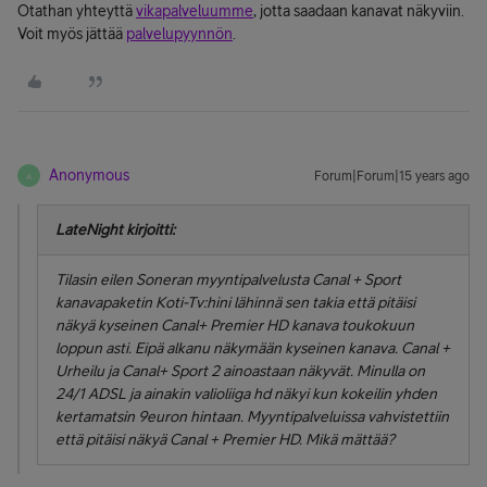
Otathan yhteyttä
vikapalveluumme
, jotta saadaan kanavat näkyviin.
Voit myös jättää
palvelupyynnön
.
Anonymous
Forum|Forum|15 years ago
A
LateNight kirjoitti:
Tilasin eilen Soneran myyntipalvelusta Canal + Sport
kanavapaketin Koti-Tv:hini lähinnä sen takia että pitäisi
näkyä kyseinen Canal+ Premier HD kanava toukokuun
loppun asti. Eipä alkanu näkymään kyseinen kanava. Canal +
Urheilu ja Canal+ Sport 2 ainoastaan näkyvät. Minulla on
24/1 ADSL ja ainakin valioliiga hd näkyi kun kokeilin yhden
kertamatsin 9euron hintaan. Myyntipalveluissa vahvistettiin
että pitäisi näkyä Canal + Premier HD. Mikä mättää?