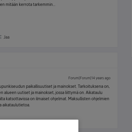
tten mitään kerrota tarkemmin...
Jaa
Forum|Forum|14 years ago
upunkiseudun paikallisuutiset ja mainokset. Tarkoituksena on,
 alueen uutiset ja mainokset, jossa liittymä on. Aikataulu
lta katsottavissa on ilmaiset ohjelmat. Maksullisten ohjelmien
a aikataulutietoa.