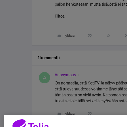
paljon hehkutetaan, mutta sisällöstä ei si
Kiitos.
Tykkää
1 kommentti
Anonymous
A
On normaalia, että KotiTV:lla näkyy pääka
että tulevaisuudessa voisimme lähettää sen
tämän osalta on vielä avoin. Katsomon osa
tulosta ei ole tällä hetkellä myöskään anta
Tykkää