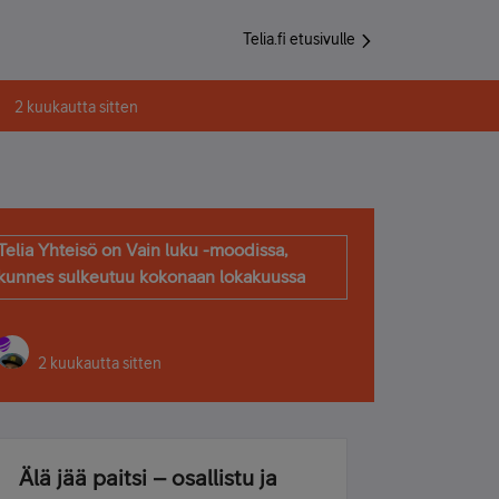
Telia.fi etusivulle
2 kuukautta sitten
Telia Yhteisö on Vain luku -moodissa,
kunnes sulkeutuu kokonaan lokakuussa
2 kuukautta sitten
Älä jää paitsi – osallistu ja