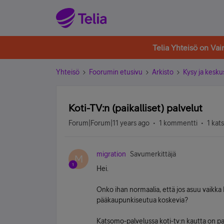
Telia Yhteisö on Va
Yhteisö
Foorumin etusivu
Arkisto
Kysy ja kesku
Koti-TV:n (paikalliset) palvelut
Forum|Forum|11 years ago
1 kommentti
1 kat
migration
Savumerkittäjä
M
Hei.
Onko ihan normaalia, että jos asuu vaikka 
pääkaupunkiseutua koskevia?
Katsomo-palvelussa koti-tv:n kautta on pal