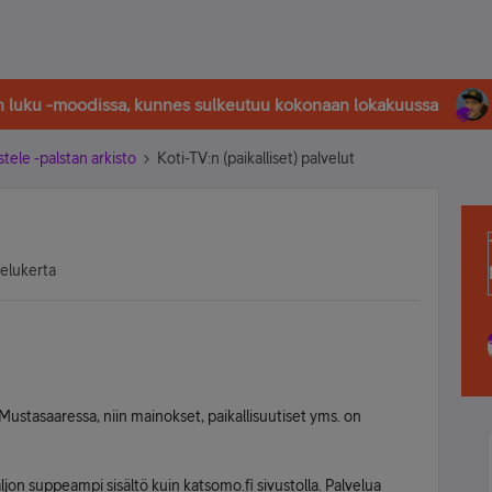
in luku -moodissa, kunnes sulkeutuu kokonaan lokakuussa
stele -palstan arkisto
Koti-TV:n (paikalliset) palvelut
selukerta
Mustasaaressa, niin mainokset, paikallisuutiset yms. on
jon suppeampi sisältö kuin katsomo.fi sivustolla. Palvelua