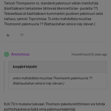
Tietysti Thompsonin ns. standardi palomuuri vähän mietityttää.
(käsittääkseni tarkastelee lähtevää liikennettä lan- puolelta ??).
Telewellissä oli käsittääkseni kummankin puolinen palomuuri sekä
nattaus, samoin Topcomissa. Ts onko mahdollista muuttaa
Thomsonin palomuuria ?? (Nattaustahan siinä ei näy olevan.)
Anonymous
Forum|Forum|15 years ago
A
korpij64 kirjoitti:
onko mahdollista muuttaa Thomsonin palomuuria ??
(Nattaustahan siinä ei näy olevan.)
Koti TV:n mukana tulevaan Thomson-palvelureitittimeen voi tehdä
porttiohjauksia ja lisätä omia palomuurisääntöjä.