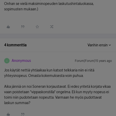
Onhan se vielä maksiminopeuden laskutushintaluokassa,
sopimusten mukaan.)
4 kommenttia
Vanhin ensin
Anonymous
Forum|Forum|15 years ago
A
Jos käytät nettiä yhtäaikaa kun katsot telkkaria niin ei riitä
yhteysnopeus. Omasta kokemuksesta voin puhua.
Aika jänniä on noi Soneran korjaustavat. Ei edes yritetä korjata vikaa
vaan poistetaan "vippaskonstilla" ongelma. Eli kun myyty nopeus ei
toimi niin pudotetaan nopeutta. Varmaan he myös pudottavat
laskun summaa?