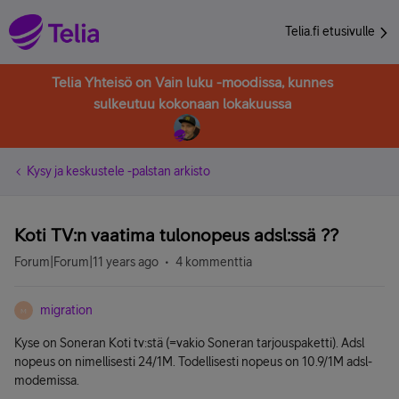
Telia.fi etusivulle
Telia Yhteisö on Vain luku -moodissa, kunnes
sulkeutuu kokonaan lokakuussa
Kysy ja keskustele -palstan arkisto
Koti TV:n vaatima tulonopeus adsl:ssä ??
Forum|Forum|11 years ago
4 kommenttia
migration
M
Kyse on Soneran Koti tv:stä (=vakio Soneran tarjouspaketti). Adsl
nopeus on nimellisesti 24/1M. Todellisesti nopeus on 10.9/1M adsl-
modemissa.