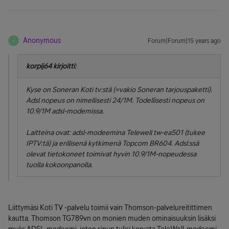
Anonymous
Forum|Forum|15 years ago
A
korpij64 kirjoitti:
Kyse on Soneran Koti tv:stä (=vakio Soneran tarjouspaketti).
Adsl nopeus on nimellisesti 24/1M. Todellisesti nopeus on
10.9/1M adsl-modemissa.
Laitteina ovat: adsl-modeemina Telewell tw-ea501 (tukee
IPTV:tä) ja erillisenä kytkimenä Topcom BR604. Adsl:ssä
olevat tietokoneet toimivat hyvin 10.9/1M-nopeudessa
tuolla kokoonpanolla.
Liittymäsi Koti TV -palvelu toimii vain Thomson-palvelureitittimen
kautta. Thomson TG789vn on monien muden ominaisuuksin lisäksi