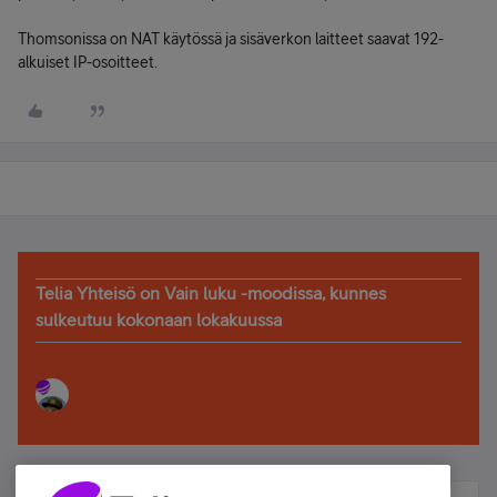
Thomsonissa on NAT käytössä ja sisäverkon laitteet saavat 192-
alkuiset IP-osoitteet.
Telia Yhteisö on Vain luku -moodissa, kunnes
sulkeutuu kokonaan lokakuussa