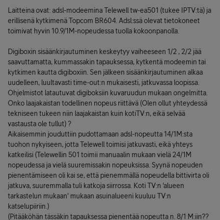
Laitteina ovat: adsl-modeemina Telewell tw-ea501 (tukee IPTV:tä) ja
erillisenä kytkimenä Topcom BR604. Adsl:ssä olevat tietokoneet
toimivat hyvin 10.9/1M-nopeudessa tuolla kokoonpanolla.
Digiboxin sisäänkirjautuminen keskeytyy vaiheeseen 1/2 , 2/2 jää
saavuttamatta, kummassakin tapauksessa, kytkentä modeemin tai
kytkimen kautta digiboxiin. Sen jälkeen sisäänkirjautuminen alkaa
uudelleen, luultavasti time-out:n mukaisesti, jatkuvassa loopissa.
Ohjelmistot latautuvat digiboksiin kuvaruudun mukaan ongelmitta.
Onko laajakaistan todellinen nopeus riittävä (Olen ollut yhteydessä
tekniseen tukeen niin laajakaistan kuin kotiTV:n, eikä selvää
vastausta ole tullut) ?
Aikaisemmin jouduttiin pudottamaan adsl-nopeutta 14/1M:sta
tuohon nykyiseen, jotta Telewell toimisi jatkuvasti, eikä yhteys
katkeilisi (Telewellin 501 toimii manuaalin mukaan vielä 24/1M
nopeudessa ja vielä suuremissakin nopeuksissa. Syynä nopeuden
pienentämiseen oli kai se, että pienemmällä nopeudella bittivirta oli
jatkuva, suuremmalla tuli katkoja siirrossa. Koti TV:n 'alueen
tarkastelun mukaan' mukaan asuinalueeni kuuluu TV:n
katselupiiriin.)
(Pitääköhän tässäkin tapauksessa pienentää nopeutta n. 8/1 M:iin??