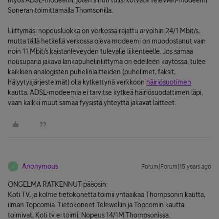
myös ADSL-modeemi, joten sinun tulisi korvata TeleWell-modeemi
Soneran toimittamalla Thomsonilla.
Liittymäsi nopeusluokka on verkossa rajattu arvoihin 24/1 Mbit/s,
mutta tällä hetkellä verkossa oleva modeemi on muodostanut vain
noin 11 Mbit/s kaistanleveyden tulevalle liikenteelle. Jos samaa
nousuparia jakava lankapuhelinliittymä on edelleen käytössä, tulee
kaikkien analogisten puhelinlaitteiden (puhelimet, faksit,
hälyytysjärjestelmät) olla kytkettynä verkkoon
häiriösuotimen
kautta. ADSL-modeemia ei tarvitse kytkeä häiriösuodattimen läpi,
vaan kaikki muut samaa fyysistä yhteyttä jakavat laitteet.
Anonymous
Forum|Forum|15 years ago
A
ONGELMA RATKENNUT pääosin:
Koti TV, ja kolme tietokonetta toimii yhtäaikaa Thompsonin kautta,
ilman Topcomia. Tietokoneet Telewellin ja Topcomin kautta
toimivat, Koti tv ei toimi. Nopeus 14/1M Thompsonissa.