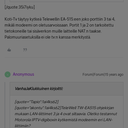
[/quote:35i7iyku]
Koti-Tv täytyy kytkeä Telewellin EA-515:een joko porttiin 3 tai 4,
mikäli modeemi on oletusarvoissaan. Portit 1 ja 2 on tarkoitettu
tietokoneille tai sisäverkon muille laitteille NAT:n taakse.
Palomuuriasetuksilla ei ole tv:n kanssa merkitystä.
Anonymous
Forum|Forum|15 years ago
A
VanhaJaKiukkuinen kirjoitti:
[quote="Tapio":1ai4ks62]
[quote="akontu":1ai4ks62]TeleWell TW-EA515 ohjekirjan
mukaan LAN-liittimet 3 ja 4 ovat siltaavia. Oletko testannut
Motorola IPTV-digiboxin kytkemistä modeemin eri LAN-
liittimiin?