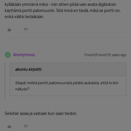
kylläkään ymmärrä miksi - niin sitten pitää vain avata digiboksin
käyttämä portti palomuuriin. Sitä minä en tiedä, mikä se portti on,
enkä välitä tietääkään.
Anonymous
Forum|Forum|15 years ago
A
akontu kirjoitti:
Siispä: mitkä portit palomuurista pitäisi aukaista, että tv:kin
näkyisi?
Selvitän asiaa ja vastaan kun saan tiedon.