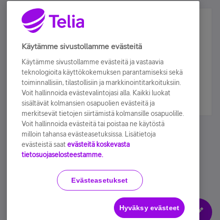
Älä jää paitsi – osallistu ja voita!
Tilaa Telian uutiskirje ja olet mukana arvonnassa.
Käytämme sivustollamme evästeitä
Samalla saat parhaat asiakasedut suoraan
Käytämme sivustollamme evästeitä ja vastaavia
sähköpostiisi.
teknologioita käyttökokemuksen parantamiseksi sekä
toiminnallisiin, tilastollisiin ja markkinointitarkoituksiin.
Voit hallinnoida evästevalintojasi alla. Kaikki luokat
Tilaa nyt
sisältävät kolmansien osapuolien evästeitä ja
merkitsevät tietojen siirtämistä kolmansille osapuolille.
Voit hallinnoida evästeitä tai poistaa ne käytöstä
milloin tahansa evästeasetuksissa. Lisätietoja
evästeistä saat
evästeitä koskevasta
tietosuojaselosteestamme.
Käyttöehdot
Accessibility statement
Evästeasetukset
Hyväksy evästeet
Evästeasetukset