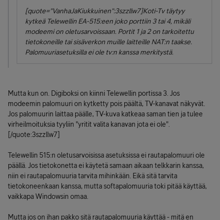
[quote="VanhaJaKiukkuinen":3szzllw7]Koti-Tv täytyy
kytkeä Telewellin EA-515:een joko porttiin 3 tai 4, mikäli
modeemi on oletusarvoissaan. Portit 1 ja 2 on tarkoitettu
tietokoneille tai sisäverkon muille laitteille NAT:n taakse.
Palomuuriasetuksilla ei ole tv:n kanssa merkitystä.
Mutta kun on. Digiboksi on kiinni Telewellin portissa 3. Jos
modeemin palomuuri on kytketty pois päältä, TV-kanavat näkyvät.
Jos palomuurin laittaa päälle, TV-kuva katkeaa saman tien ja tulee
virheilmoituksia tyyliin "yritit valita kanavan jota ei ole".
[/quote:3szzllw7]
Telewellin 515:n oletusarvoisissa asetuksissa ei rautapalomuuri ole
päällä. Jos tietokonetta ei käytetä samaan aikaan telkkarin kanssa,
niin ei rautapalomuuria tarvita mihinkään. Eikä sitä tarvita
tietokoneenkaan kanssa, mutta softapalomuuria toki pitää käyttää,
vaikkapa Windowsin omaa.
Mutta jos on ihan pakko sitä rautapalomuuria käyttää - mitä en