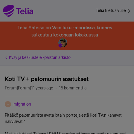
Telia.fi etusivulle
Telia Yhteisö on Vain luku -moodissa, kunnes
sulkeutuu kokonaan lokakuussa
Kysy ja keskustele -palstan arkisto
Koti TV + palomuurin asetukset
Forum|Forum|11 years ago
15 kommenttia
migration
M
Pitääkö palomuurista avata jotain portteja että Koti TV:n kanavat
näkyisivät?