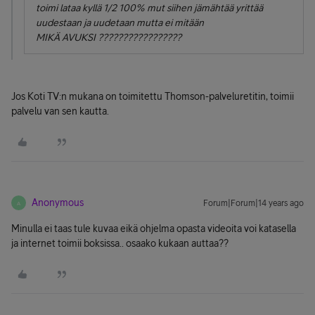
toimi lataa kyllä 1/2 100% mut siihen jämähtää yrittää
uudestaan ja uudetaan mutta ei mitään
MIKÄ AVUKSI ?????????????????
Jos Koti TV:n mukana on toimitettu Thomson-palveluretitin, toimii
palvelu van sen kautta.
Anonymous
Forum|Forum|14 years ago
A
Minulla ei taas tule kuvaa eikä ohjelma opasta videoita voi katasella
ja internet toimii boksissa.. osaako kukaan auttaa??