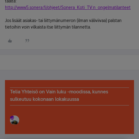
täältä:
http://www5.sonera.fi/ohjeet/Sonera_Koti_TV:n_ongelmatilanteet
Jos lisäät asiakas- tai liittymänumeron (ilman väliviivaa) palstan
tietoihin voin vilkaista itse liittymän tilannetta.
Telia Yhteisö on Vain luku -moodissa, kunnes
sulkeutuu kokonaan lokakuussa