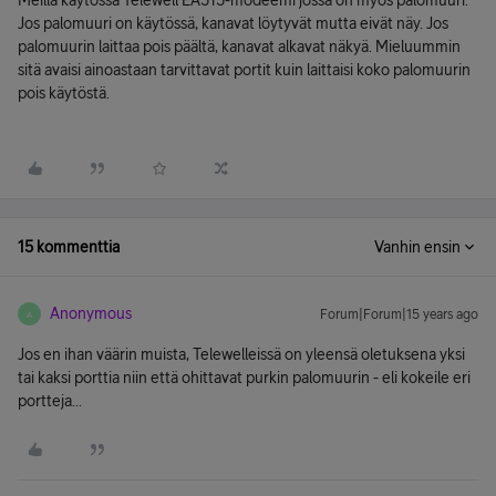
Meillä käytössä Telewell EA515-modeemi jossa on myös palomuuri.
Jos palomuuri on käytössä, kanavat löytyvät mutta eivät näy. Jos
palomuurin laittaa pois päältä, kanavat alkavat näkyä. Mieluummin
sitä avaisi ainoastaan tarvittavat portit kuin laittaisi koko palomuurin
pois käytöstä.
15 kommenttia
Vanhin ensin
Anonymous
Forum|Forum|15 years ago
A
Jos en ihan väärin muista, Telewelleissä on yleensä oletuksena yksi
tai kaksi porttia niin että ohittavat purkin palomuurin - eli kokeile eri
portteja...