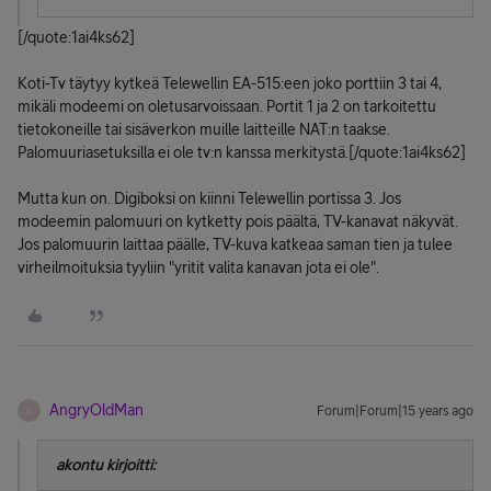
[/quote:1ai4ks62]
Koti-Tv täytyy kytkeä Telewellin EA-515:een joko porttiin 3 tai 4,
mikäli modeemi on oletusarvoissaan. Portit 1 ja 2 on tarkoitettu
tietokoneille tai sisäverkon muille laitteille NAT:n taakse.
Palomuuriasetuksilla ei ole tv:n kanssa merkitystä.[/quote:1ai4ks62]
Mutta kun on. Digiboksi on kiinni Telewellin portissa 3. Jos
modeemin palomuuri on kytketty pois päältä, TV-kanavat näkyvät.
Jos palomuurin laittaa päälle, TV-kuva katkeaa saman tien ja tulee
virheilmoituksia tyyliin "yritit valita kanavan jota ei ole".
AngryOldMan
Forum|Forum|15 years ago
A
akontu kirjoitti: