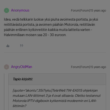
Anonymous
Forum|Forum|15 years ago
A
Idea, vedä telkkarin luokse yksi piuha avoimesta portista, ja yksi
reitittävästä portista, ja avoimen päähän Motorola, reitittävän
päähän erillinen kytkinreititin kaikkia muita laitteita varten -
Halvimmillaan moisen saa 20 - 30 euroon.
AngryOldMan
Forum|Forum|15 years ago
A
Tapio kirjoitti:
[quote="akontu":35i7iyku]TeleWell TW-EA515 ohjekirjan
mukaan LAN-liittimet 3 ja 4 ovat siltaavia. Oletko testannut
Motorola IPTV-digiboxin kytkemistä modeemin eri LAN-
liittimiin?