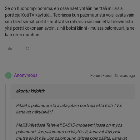
Se on huonompi homma, en osaa näet yhtään heittää millaisia
portteja KotiTV käyttää... Teoriassa kun palomuurista voisi avata vain
sen tarvitsemat portit - mutta itse ratkaisin sen niin että telewellistä
yksi portti kokonaan avoin, siinä boksi kiinni - muissa palomuuri, ja ne
kaikkeen muuhun.
Anonymous
Forum|Forum|15 years ago
A
akontu kirjoitti:
Pitääkö palomuurista avata jotain portteja että Koti TV:n
kanavat näkyisivät?
Meillä käytössä Telewell EA515-modeemi jossa on myös
palomuuri. Jos palomuuri on käytössä, kanavat löytyvät
mutta eivät näy. Jos palomuurin laittaa pois päältä, kanavat