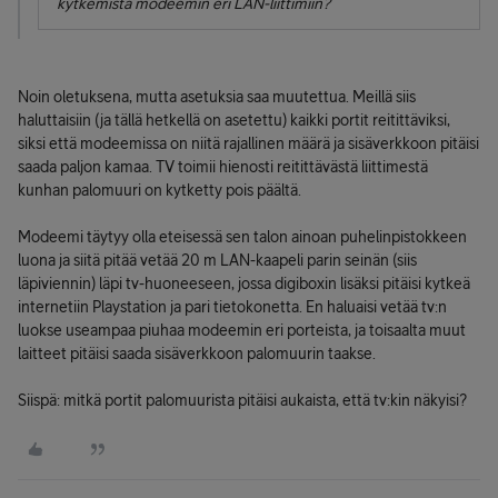
kytkemistä modeemin eri LAN-liittimiin?
Noin oletuksena, mutta asetuksia saa muutettua. Meillä siis
haluttaisiin (ja tällä hetkellä on asetettu) kaikki portit reitittäviksi,
siksi että modeemissa on niitä rajallinen määrä ja sisäverkkoon pitäisi
saada paljon kamaa. TV toimii hienosti reitittävästä liittimestä
kunhan palomuuri on kytketty pois päältä.
Modeemi täytyy olla eteisessä sen talon ainoan puhelinpistokkeen
luona ja siitä pitää vetää 20 m LAN-kaapeli parin seinän (siis
läpiviennin) läpi tv-huoneeseen, jossa digiboxin lisäksi pitäisi kytkeä
internetiin Playstation ja pari tietokonetta. En haluaisi vetää tv:n
luokse useampaa piuhaa modeemin eri porteista, ja toisaalta muut
laitteet pitäisi saada sisäverkkoon palomuurin taakse.
Siispä: mitkä portit palomuurista pitäisi aukaista, että tv:kin näkyisi?