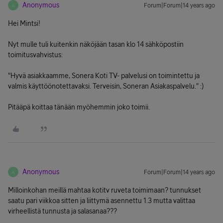
Anonymous
Forum|Forum|14 years ago
A
Hei Mintsi!
Nyt mulle tuli kuitenkin näköjään tasan klo 14 sähköpostiin
toimitusvahvistus:
"Hyvä asiakkaamme, Sonera Koti TV- palvelusi on toimintettu ja
valmis käyttöönotettavaksi. Terveisin, Soneran Asiakaspalvelu." :)
Pitääpä koittaa tänään myöhemmin joko toimii.
Anonymous
Forum|Forum|14 years ago
A
Milloinkohan meillä mahtaa kotitv ruveta toimimaan? tunnukset
saatu pari viikkoa sitten ja liittymä asennettu 1.3 mutta valittaa
virheellistä tunnusta ja salasanaa???