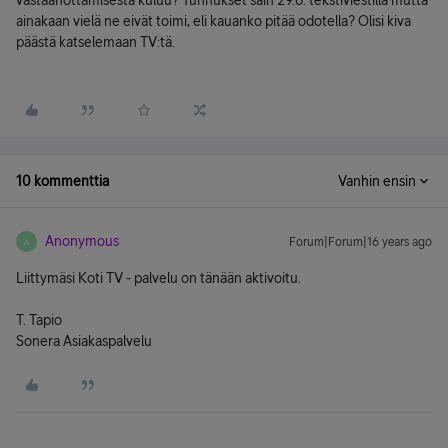
vastaanottamisesta kuluu? Tunnukset sain 29.6. tekstiviestillä mutta
ainakaan vielä ne eivät toimi, eli kauanko pitää odotella? Olisi kiva
päästä katselemaan TV:tä.
10 kommenttia
Vanhin ensin
Anonymous
Forum|Forum|16 years ago
A
Liittymäsi Koti TV - palvelu on tänään aktivoitu.
T. Tapio
Sonera Asiakaspalvelu