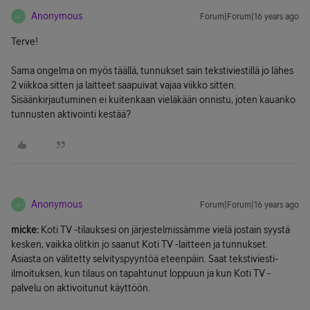
Anonymous
Forum|Forum|16 years ago
A
Terve!
Sama ongelma on myös täällä, tunnukset sain tekstiviestillä jo lähes
2 viikkoa sitten ja laitteet saapuivat vajaa viikko sitten.
Sisäänkirjautuminen ei kuitenkaan vieläkään onnistu, joten kauanko
tunnusten aktivointi kestää?
Anonymous
Forum|Forum|16 years ago
A
micke:
Koti TV -tilauksesi on järjestelmissämme vielä jostain syystä
kesken, vaikka olitkin jo saanut Koti TV -laitteen ja tunnukset.
Asiasta on välitetty selvityspyyntöä eteenpäin. Saat tekstiviesti-
ilmoituksen, kun tilaus on tapahtunut loppuun ja kun Koti TV -
palvelu on aktivoitunut käyttöön.