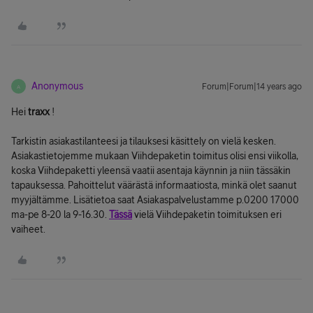
Anonymous
Forum|Forum|14 years ago
A
Hei
traxx
!
Tarkistin asiakastilanteesi ja tilauksesi käsittely on vielä kesken.
Asiakastietojemme mukaan Viihdepaketin toimitus olisi ensi viikolla,
koska Viihdepaketti yleensä vaatii asentaja käynnin ja niin tässäkin
tapauksessa. Pahoittelut väärästä informaatiosta, minkä olet saanut
myyjältämme. Lisätietoa saat Asiakaspalvelustamme p.0200 17000
ma-pe 8-20 la 9-16.30.
Tässä
vielä Viihdepaketin toimituksen eri
vaiheet.