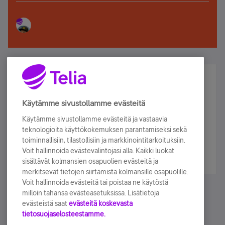
Älä jää paitsi – osallistu ja voita!
Tilaa Telian uutiskirje ja olet mukana arvonnassa.
Käytämme sivustollamme evästeitä
Samalla saat parhaat asiakasedut suoraan
Käytämme sivustollamme evästeitä ja vastaavia
sähköpostiisi.
teknologioita käyttökokemuksen parantamiseksi sekä
toiminnallisiin, tilastollisiin ja markkinointitarkoituksiin.
Voit hallinnoida evästevalintojasi alla. Kaikki luokat
Tilaa nyt
sisältävät kolmansien osapuolien evästeitä ja
merkitsevät tietojen siirtämistä kolmansille osapuolille.
Voit hallinnoida evästeitä tai poistaa ne käytöstä
milloin tahansa evästeasetuksissa. Lisätietoja
evästeistä saat
evästeitä koskevasta
tietosuojaselosteestamme.