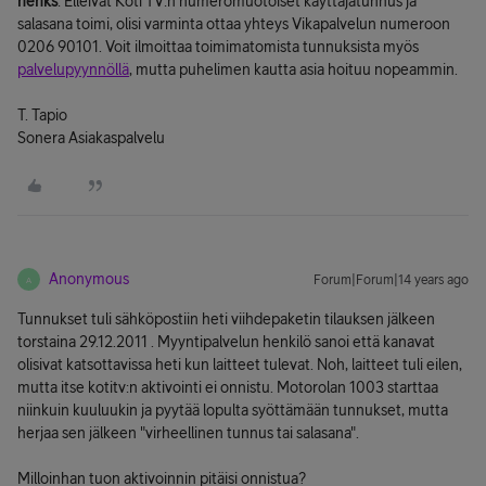
henks
: Elleivät Koti TV:n numeromuotoiset käyttäjätunnus ja
salasana toimi, olisi varminta ottaa yhteys Vikapalvelun numeroon
0206 90101. Voit ilmoittaa toimimatomista tunnuksista myös
palvelupyynnöllä
, mutta puhelimen kautta asia hoituu nopeammin.
T. Tapio
Sonera Asiakaspalvelu
Anonymous
Forum|Forum|14 years ago
A
Tunnukset tuli sähköpostiin heti viihdepaketin tilauksen jälkeen
torstaina 29.12.2011 . Myyntipalvelun henkilö sanoi että kanavat
olisivat katsottavissa heti kun laitteet tulevat. Noh, laitteet tuli eilen,
mutta itse kotitv:n aktivointi ei onnistu. Motorolan 1003 starttaa
niinkuin kuuluukin ja pyytää lopulta syöttämään tunnukset, mutta
herjaa sen jälkeen "virheellinen tunnus tai salasana".
Milloinhan tuon aktivoinnin pitäisi onnistua?