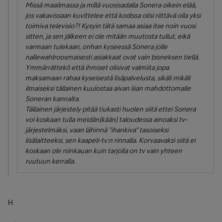
Missä maailmassa ja millä vuosisadalla Sonera oikein elää,
jos vakavissaan kuvittelee että kodissa olisi riittävä olla yksi
toimiva televisio?! Kysyin tätä samaa asiaa itse noin vuosi
sitten, ja sen jälkeen ei ole mitään muutosta tullut, eikä
varmaan tulekaan, onhan kyseessä Sonera jolle
nallewahlroosmaisesti asiakkaat ovat vain bisneksen tiellä.
Ymmärrättekö että ihmiset olisivat valmiita jopa
maksamaan rahaa kyseisestä lisäpalvelusta, sikäli mikäli
ilmaiseksi tällainen kuulostaa aivan liian mahdottomalle
Soneran kannalta.
Tällainen järjestely pitää tiukasti huolen siitä ettei Sonera
voi koskaan tulla meidän(kään) taloudessa ainoaksi tv-
järjestelmäksi, vaan lähinnä "ihankiva" tasoiseksi
lisälaitteeksi, sen kaapeli-tv:n rinnalla. Korvaavaksi siitä ei
koskaan ole niinkauan kuin tarjolla on tv vain yhteen
ruutuun kerralla.
H