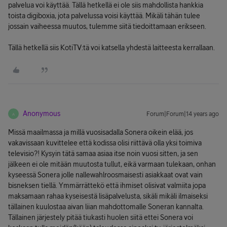
palvelua voi käyttää. Tällä hetkellä ei ole siis mahdollista hankkia
toista digiboxia, jota palvelussa voisi käyttää. Mikäli tähän tulee
jossain vaiheessa muutos, tulemme siitä tiedoittamaan erikseen.
Tällä hetkellä siis KotiTV:tä voi katsella yhdestä laitteesta kerrallaan.
Anonymous
Forum|Forum|14 years ago
A
Missä maailmassa ja millä vuosisadalla Sonera oikein elää, jos
vakavissaan kuvittelee että kodissa olisi riittävä olla yksi toimiva
televisio?! Kysyin tätä samaa asiaa itse noin vuosi sitten, ja sen
jälkeen ei ole mitään muutosta tullut, eikä varmaan tulekaan, onhan
kyseessä Sonera jolle nallewahlroosmaisesti asiakkaat ovat vain
bisneksen tiellä. Ymmärrättekö että ihmiset olisivat valmiita jopa
maksamaan rahaa kyseisestä lisäpalvelusta, sikäli mikäli ilmaiseksi
tällainen kuulostaa aivan liian mahdottomalle Soneran kannalta.
Tällainen järjestely pitää tiukasti huolen siitä ettei Sonera voi