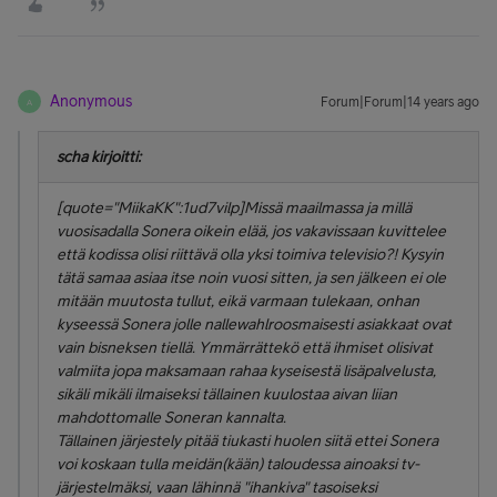
Anonymous
Forum|Forum|14 years ago
A
scha kirjoitti:
[quote="MiikaKK":1ud7vilp]Missä maailmassa ja millä
vuosisadalla Sonera oikein elää, jos vakavissaan kuvittelee
että kodissa olisi riittävä olla yksi toimiva televisio?! Kysyin
tätä samaa asiaa itse noin vuosi sitten, ja sen jälkeen ei ole
mitään muutosta tullut, eikä varmaan tulekaan, onhan
kyseessä Sonera jolle nallewahlroosmaisesti asiakkaat ovat
vain bisneksen tiellä. Ymmärrättekö että ihmiset olisivat
valmiita jopa maksamaan rahaa kyseisestä lisäpalvelusta,
sikäli mikäli ilmaiseksi tällainen kuulostaa aivan liian
mahdottomalle Soneran kannalta.
Tällainen järjestely pitää tiukasti huolen siitä ettei Sonera
voi koskaan tulla meidän(kään) taloudessa ainoaksi tv-
järjestelmäksi, vaan lähinnä "ihankiva" tasoiseksi