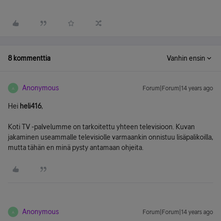
8 kommenttia
Vanhin ensin
Anonymous
Forum|Forum|14 years ago
A
Hei
heli416
,
Koti TV -palvelumme on tarkoitettu yhteen televisioon. Kuvan
jakaminen useammalle televisiolle varmaankin onnistuu lisäpalikoilla,
mutta tähän en minä pysty antamaan ohjeita.
Anonymous
Forum|Forum|14 years ago
A