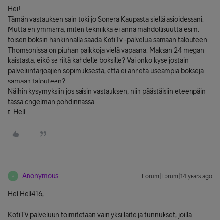
Hei!
Tämän vastauksen sain toki jo Sonera Kaupasta siellä asioidessani.
Mutta en ymmärrä, miten tekniikka ei anna mahdollisuutta esim.
toisen boksin hankinnalla saada KotiTv -palvelua samaan talouteen.
Thomsonissa on piuhan paikkoja vielä vapaana. Maksan 24 megan
kaistasta, eikö se riitä kahdelle boksille? Vai onko kyse jostain
palveluntarjoajien sopimuksesta, että ei anneta useampia bokseja
samaan talouteen?
Näihin kysymyksiin jos saisin vastauksen, niin päästäisiin eteenpäin
tässä ongelman pohdinnassa.
t. Heli
Anonymous
Forum|Forum|14 years ago
A
Hei Heli416,
KotiTV palveluun toimitetaan vain yksi laite ja tunnukset, joilla