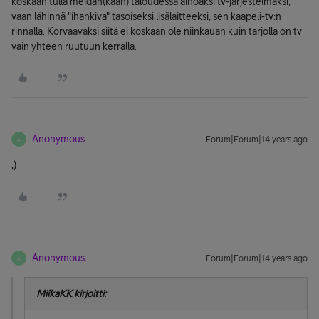
koskaan tulla meidän(kään) taloudessa ainoaksi tv-järjestelmäksi,
vaan lähinnä "ihankiva" tasoiseksi lisälaitteeksi, sen kaapeli-tv:n
rinnalla. Korvaavaksi siitä ei koskaan ole niinkauan kuin tarjolla on tv
vain yhteen ruutuun kerralla.
Anonymous
Forum|Forum|14 years ago
A
;)
Anonymous
Forum|Forum|14 years ago
A
MiikaKK kirjoitti: