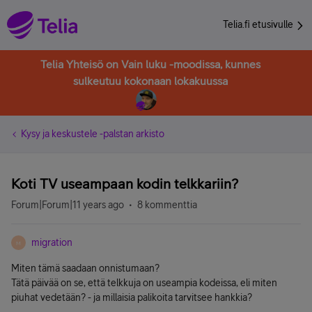
Telia.fi etusivulle
Telia Yhteisö on Vain luku -moodissa, kunnes
sulkeutuu kokonaan lokakuussa
Kysy ja keskustele -palstan arkisto
Koti TV useampaan kodin telkkariin?
Forum|Forum|11 years ago
8 kommenttia
migration
M
Miten tämä saadaan onnistumaan?
Tätä päivää on se, että telkkuja on useampia kodeissa, eli miten
piuhat vedetään? - ja millaisia palikoita tarvitsee hankkia?