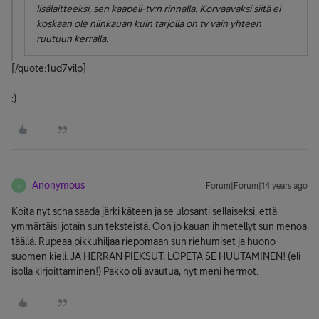
lisälaitteeksi, sen kaapeli-tv:n rinnalla. Korvaavaksi siitä ei
koskaan ole niinkauan kuin tarjolla on tv vain yhteen
ruutuun kerralla.
[/quote:1ud7vilp]
:)
Anonymous
Forum|Forum|14 years ago
A
Koita nyt scha saada järki käteen ja se ulosanti sellaiseksi, että
ymmärtäisi jotain sun teksteistä. Oon jo kauan ihmetellyt sun menoa
täällä. Rupeaa pikkuhiljaa riepomaan sun riehumiset ja huono
suomen kieli. JA HERRAN PIEKSUT, LOPETA SE HUUTAMINEN! (eli
isolla kirjoittaminen!) Pakko oli avautua, nyt meni hermot.