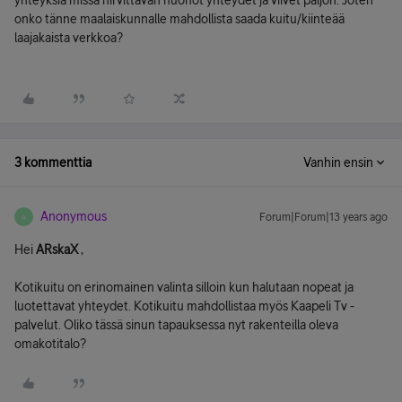
yhteyksiä missä hirvittävän huonot yhteydet ja viivet paljon. Joten
onko tänne maalaiskunnalle mahdollista saada kuitu/kiinteää
laajakaista verkkoa?
3 kommenttia
Vanhin ensin
Anonymous
Forum|Forum|13 years ago
A
Hei
ARskaX
,
Kotikuitu on erinomainen valinta silloin kun halutaan nopeat ja
luotettavat yhteydet. Kotikuitu mahdollistaa myös Kaapeli Tv -
palvelut. Oliko tässä sinun tapauksessa nyt rakenteilla oleva
omakotitalo?