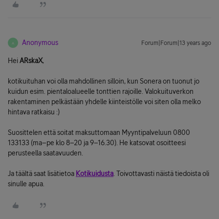
Anonymous
Forum|Forum|13 years ago
A
Hei
ARskaX
,
kotikuituhan voi olla mahdollinen silloin, kun Sonera on tuonut jo
kuidun esim. pientaloalueelle tonttien rajoille. Valokuituverkon
rakentaminen pelkästään yhdelle kiinteistölle voi siten olla melko
hintava ratkaisu :)
Suosittelen että soitat maksuttomaan Myyntipalveluun 0800
133133 (ma–pe klo 8–20 ja 9–16.30). He katsovat osoitteesi
perusteella saatavuuden.
Ja täältä saat lisätietoa
Kotikuidusta
. Toivottavasti näistä tiedoista oli
sinulle apua.