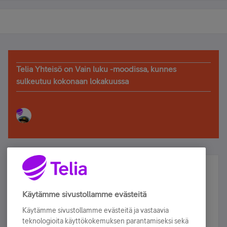
Telia Yhteisö on Vain luku -moodissa, kunnes
sulkeutuu kokonaan lokakuussa
Älä jää paitsi – osallistu ja voita!
Tilaa Telian uutiskirje ja olet mukana arvonnassa.
Käytämme sivustollamme evästeitä
Samalla saat parhaat asiakasedut suoraan
Käytämme sivustollamme evästeitä ja vastaavia
sähköpostiisi.
teknologioita käyttökokemuksen parantamiseksi sekä