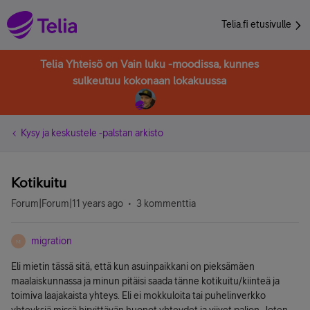
Telia.fi etusivulle
Telia Yhteisö on Vain luku -moodissa, kunnes
sulkeutuu kokonaan lokakuussa
Kysy ja keskustele -palstan arkisto
Kotikuitu
Forum|Forum|11 years ago
3 kommenttia
migration
M
Eli mietin tässä sitä, että kun asuinpaikkani on pieksämäen
maalaiskunnassa ja minun pitäisi saada tänne kotikuitu/kiinteä ja
toimiva laajakaista yhteys. Eli ei mokkuloita tai puhelinverkko