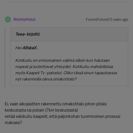
Anonymous
Forum|Forum|13 years ago
A
Teea- kirjoitti:
Hei
ARskaX
,
Kotikuitu on erinomainen valinta silloin kun halutaan
nopeat ja luotettavat yhteydet. Kotikuitu mahdollistaa
myös Kaapeli Tv -palvelut. Oliko tässä sinun tapauksessa
nyt rakenteilla oleva omakotitalo?
Ei, vaan aikojasitten rakennettu omakotitalo johon pitäisi
keskustasta tai jostain (7km keskustasta)
vetää valokuitu kaapelit, että paljonkohan tuommoinen prosessi
maksaisi?