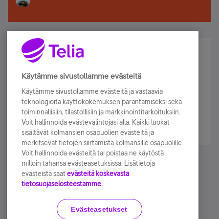
Älä jää paitsi – osallistu ja voita!
Tilaa Telian uutiskirje ja olet mukana arvonnassa.
Käytämme sivustollamme evästeitä
Samalla saat parhaat asiakasedut suoraan
Käytämme sivustollamme evästeitä ja vastaavia
sähköpostiisi.
teknologioita käyttökokemuksen parantamiseksi sekä
toiminnallisiin, tilastollisiin ja markkinointitarkoituksiin.
Voit hallinnoida evästevalintojasi alla. Kaikki luokat
Tilaa nyt
sisältävät kolmansien osapuolien evästeitä ja
merkitsevät tietojen siirtämistä kolmansille osapuolille.
Voit hallinnoida evästeitä tai poistaa ne käytöstä
milloin tahansa evästeasetuksissa. Lisätietoja
evästeistä saat
evästeitä koskevasta
tietosuojaselosteestamme.
Käyttöehdot
Accessibility statement
Evästeasetukset