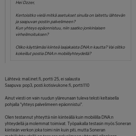
Hei Dzzer,
Kertoisitko vielä mitkä asetukset sinulla on laitettu lähtevän
ja saapuvan postin palvelimeen?
Kun yhteys epäonnistuu, niin saatko jonkinlaisen
virheilmoituksen?
Oliko käyttämäsi kiinteä laajakaista DNA:n kautta? Vai olitko
kokeillut postia DNA:n mobiiliyhteydellä?
Lähtevä: mail.inet.fi, portti 25, ei salausta
Saapuva: pop3, posti.kotisivukone.fi, portti110
Ainut viesti on vain ruudun yläreunaan tuleva teksti keltaisella
pohjalla "yhteys palvelimeen epäonnistui".
Olen testannut yhteyttä niin kiinteällä kuin mobiililla DNA:n
yhteydellä ja molemmat toimivat. Työpaikalla testasin myös Soneran
kiinteän verkon joka toimi niin kuin piti, mutta Soneran