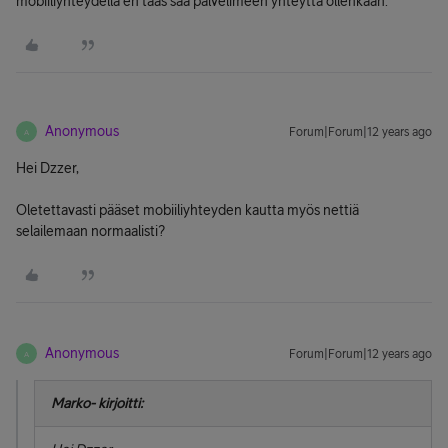
mobiiliyhteydellä en taas saa palvelimeen yhteyttä ollenkaan.
Anonymous
Forum|Forum|12 years ago
A
Hei Dzzer,
Oletettavasti pääset mobiiliyhteyden kautta myös nettiä
selailemaan normaalisti?
Anonymous
Forum|Forum|12 years ago
A
Marko- kirjoitti: