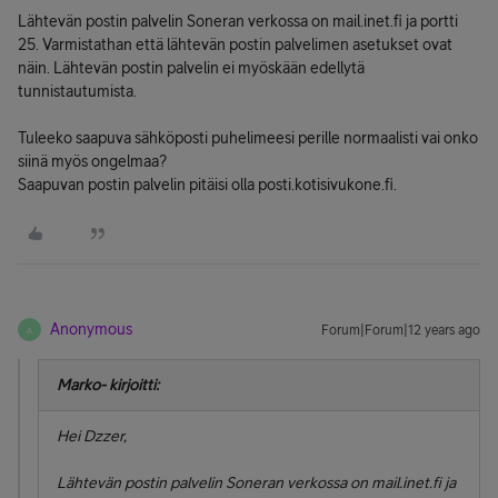
Lähtevän postin palvelin Soneran verkossa on mail.inet.fi ja portti
25. Varmistathan että lähtevän postin palvelimen asetukset ovat
näin. Lähtevän postin palvelin ei myöskään edellytä
tunnistautumista.
Tuleeko saapuva sähköposti puhelimeesi perille normaalisti vai onko
siinä myös ongelmaa?
Saapuvan postin palvelin pitäisi olla posti.kotisivukone.fi.
Anonymous
Forum|Forum|12 years ago
A
Marko- kirjoitti:
Hei Dzzer,
Lähtevän postin palvelin Soneran verkossa on mail.inet.fi ja