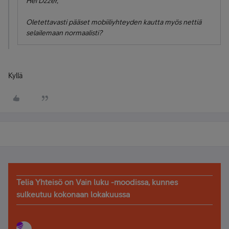
Hei Dzzer,
Oletettavasti pääset mobiiliyhteyden kautta myös nettiä
selailemaan normaalisti?
Kyllä
Telia Yhteisö on Vain luku -moodissa, kunnes
sulkeutuu kokonaan lokakuussa