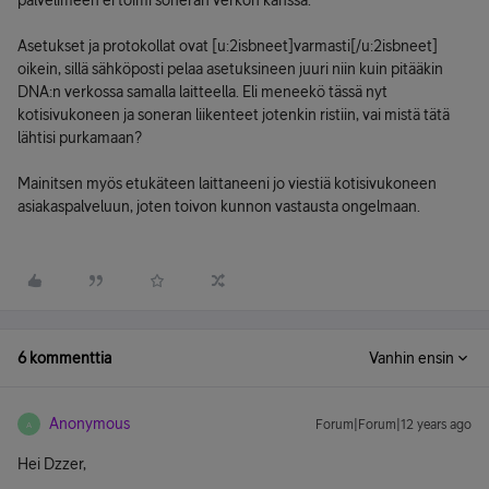
palvelimeen ei toimi soneran verkon kanssa.
Asetukset ja protokollat ovat [u:2isbneet]varmasti[/u:2isbneet]
oikein, sillä sähköposti pelaa asetuksineen juuri niin kuin pitääkin
DNA:n verkossa samalla laitteella. Eli meneekö tässä nyt
kotisivukoneen ja soneran liikenteet jotenkin ristiin, vai mistä tätä
lähtisi purkamaan?
Mainitsen myös etukäteen laittaneeni jo viestiä kotisivukoneen
asiakaspalveluun, joten toivon kunnon vastausta ongelmaan.
6 kommenttia
Vanhin ensin
Anonymous
Forum|Forum|12 years ago
A
Hei Dzzer,