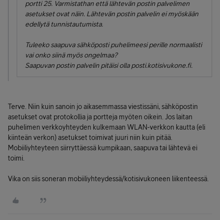
portti 25. Varmistathan että lähtevän postin palvelimen
asetukset ovat näin. Lähtevän postin palvelin ei myöskään
edellytä tunnistautumista.
Tuleeko saapuva sähköposti puhelimeesi perille normaalisti
vai onko siinä myös ongelmaa?
Saapuvan postin palvelin pitäisi olla posti.kotisivukone.fi.
Terve. Niin kuin sanoin jo aikasemmassa viestissäni, sähköpostin
asetukset ovat protokollia ja portteja myöten oikein. Jos laitan
puhelimen verkkoyhteyden kulkemaan WLAN-verkkon kautta (eli
kiinteän verkon) asetukset toimivat juuri niin kuin pitää.
Mobiiliyhteyteen siirryttäessä kumpikaan, saapuva tai lähtevä ei
toimi.
Vika on siis soneran mobiiliyhteydessä/kotisivukoneen liikenteessä.