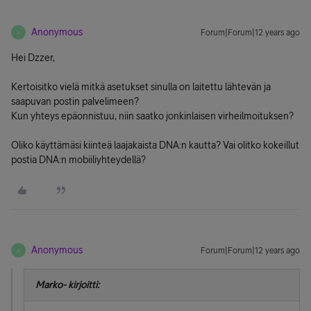
Anonymous
Forum|Forum|12 years ago
A
Hei Dzzer,
Kertoisitko vielä mitkä asetukset sinulla on laitettu lähtevän ja
saapuvan postin palvelimeen?
Kun yhteys epäonnistuu, niin saatko jonkinlaisen virheilmoituksen?
Oliko käyttämäsi kiinteä laajakaista DNA:n kautta? Vai olitko kokeillut
postia DNA:n mobiiliyhteydellä?
Anonymous
Forum|Forum|12 years ago
A
Marko- kirjoitti: