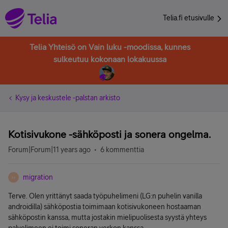
Telia.fi etusivulle
Telia Yhteisö on Vain luku -moodissa, kunnes
sulkeutuu kokonaan lokakuussa
Kysy ja keskustele -palstan arkisto
Kotisivukone -sähköposti ja sonera ongelma.
Forum|Forum|11 years ago
6 kommenttia
migration
M
Terve. Olen yrittänyt saada työpuhelimeni (LG:n puhelin vanilla
androidilla) sähköpostia toimimaan kotisivukoneen hostaaman
sähköpostin kanssa, mutta jostakin mielipuolisesta syystä yhteys