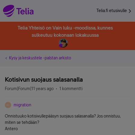
Telia.fi etusivulle
Telia Yhteisö on Vain luku -moodissa, kunnes
sulkeutuu kokonaan lokakuussa
Kysy ja keskustele -palstan arkisto
Kotisivun suojaus salasanalla
Forum|Forum|11 years ago
1 kommentti
migration
M
Onnistuuko kotisivullepääsyn suojaus salasanalla? Jos onnistuu,
miten se tehdään?
Antero