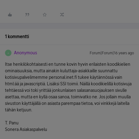
1 kommentti
Anonymous
Forum|Forum|16 years ago
A
Itse henkilökohtaisesti en tunne kovin hyvin erilaisten koodikielien
ominaisuuksia, mutta ainakin kuluttaja-asiakkaille suunnattu
kotisivupalvelimemme personal.inet.fi tukee käytännössä vain
html:ää ja javascriptiä. Lisäksi SSI toimii. Näillä koodikielillä kotisivuja
tehtäessä voi toki yrittää jonkunlaisen salasanasuojauksen sivulle
asettaa, mutta en kyllä osaa sanoa, toimivatko ne. Jos jollain muulla
sivuston käyttäjällä on asiasta parempaa tietoa, voi vinkkejä laitella
tähän ketjuun.
T. Panu
Sonera Asiakaspalvelu