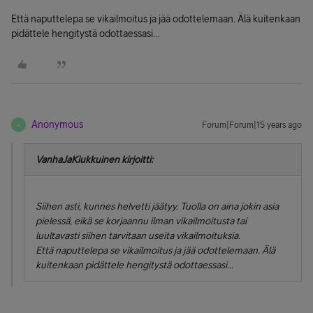
Että naputtelepa se vikailmoitus ja jää odottelemaan. Älä kuitenkaan
pidättele hengitystä odottaessasi...
Anonymous
Forum|Forum|15 years ago
A
VanhaJaKiukkuinen kirjoitti:
Siihen asti, kunnes helvetti jäätyy. Tuolla on aina jokin asia
pielessä, eikä se korjaannu ilman vikailmoitusta tai
luultavasti siihen tarvitaan useita vikailmoituksia.
Että naputtelepa se vikailmoitus ja jää odottelemaan. Älä
kuitenkaan pidättele hengitystä odottaessasi...