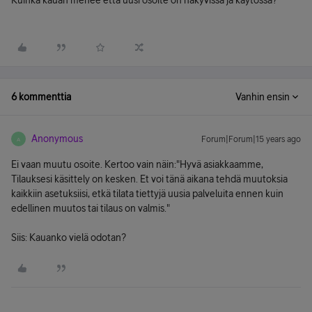
Kuinka kauan menee että uusi osoite on näkyvissä ja käytössä?
6 kommenttia
Vanhin ensin
Anonymous
Forum|Forum|15 years ago
A
Ei vaan muutu osoite. Kertoo vain näin:"Hyvä asiakkaamme,
Tilauksesi käsittely on kesken. Et voi tänä aikana tehdä muutoksia
kaikkiin asetuksiisi, etkä tilata tiettyjä uusia palveluita ennen kuin
edellinen muutos tai tilaus on valmis."
Siis: Kauanko vielä odotan?