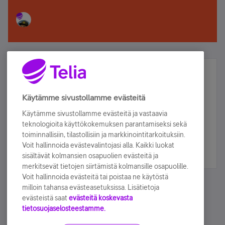
Älä jää paitsi – osallistu ja voita!
Tilaa Telian uutiskirje ja olet mukana arvonnassa.
Käytämme sivustollamme evästeitä
Samalla saat parhaat asiakasedut suoraan
Käytämme sivustollamme evästeitä ja vastaavia
sähköpostiisi.
teknologioita käyttökokemuksen parantamiseksi sekä
toiminnallisiin, tilastollisiin ja markkinointitarkoituksiin.
Voit hallinnoida evästevalintojasi alla. Kaikki luokat
Tilaa nyt
sisältävät kolmansien osapuolien evästeitä ja
merkitsevät tietojen siirtämistä kolmansille osapuolille.
Voit hallinnoida evästeitä tai poistaa ne käytöstä
milloin tahansa evästeasetuksissa. Lisätietoja
evästeistä saat
evästeitä koskevasta
tietosuojaselosteestamme.