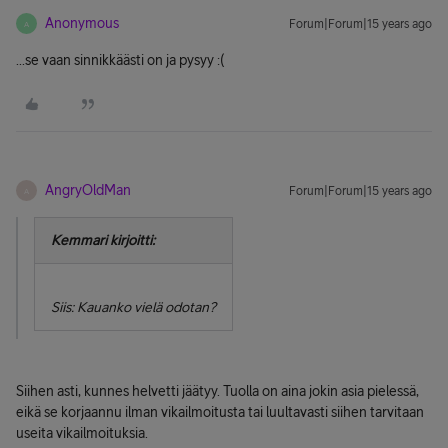
Anonymous
Forum|Forum|15 years ago
A
...se vaan sinnikkäästi on ja pysyy :(
AngryOldMan
Forum|Forum|15 years ago
A
Kemmari kirjoitti:
Siis: Kauanko vielä odotan?
Siihen asti, kunnes helvetti jäätyy. Tuolla on aina jokin asia pielessä,
eikä se korjaannu ilman vikailmoitusta tai luultavasti siihen tarvitaan
useita vikailmoituksia.