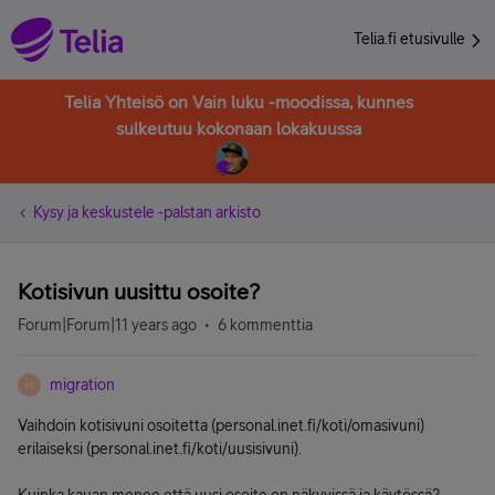
Telia.fi etusivulle
Telia Yhteisö on Vain luku -moodissa, kunnes
sulkeutuu kokonaan lokakuussa
Kysy ja keskustele -palstan arkisto
Kotisivun uusittu osoite?
Forum|Forum|11 years ago
6 kommenttia
migration
M
Vaihdoin kotisivuni osoitetta (personal.inet.fi/koti/omasivuni)
erilaiseksi (personal.inet.fi/koti/uusisivuni).