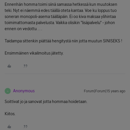
Ennenhän homma toimi siinä samassa hetkessä kun muutoksen
teki. Nyt ei näemmä edes täällä oteta kantaa. Voe ku loppus tuo
soneran monopoli-asema täälläpäin. Ei oo kiva maksaa ylihintaa
toimimattomasta palvelusta. Vaikka olisikin "lisäpalvelu" - johon
ennen on vedottu . . .
Taidampa sittenkin piättää hengitystä niin jotta muutun SINISEKS !
Ensimmäinen vikailmoitus jätetty.
Anonymous
Forum|Forum|15 years ago
A
Soittivat jo ja sanovat jotta hommaa hoidetaan.
Kiitos.