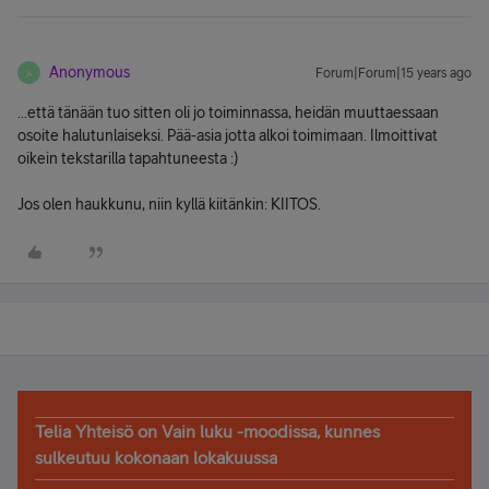
Anonymous
Forum|Forum|15 years ago
A
...että tänään tuo sitten oli jo toiminnassa, heidän muuttaessaan
osoite halutunlaiseksi. Pää-asia jotta alkoi toimimaan. Ilmoittivat
oikein tekstarilla tapahtuneesta :)
Jos olen haukkunu, niin kyllä kiitänkin: KIITOS.
Telia Yhteisö on Vain luku -moodissa, kunnes
sulkeutuu kokonaan lokakuussa