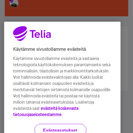
Älä jää paitsi – osallistu ja voita!
Tilaa Telian uutiskirje ja olet mukana arvonnassa.
Käytämme sivustollamme evästeitä
Samalla saat parhaat asiakasedut suoraan
Käytämme sivustollamme evästeitä ja vastaavia
sähköpostiisi.
teknologioita käyttökokemuksen parantamiseksi sekä
toiminnallisiin, tilastollisiin ja markkinointitarkoituksiin.
Voit hallinnoida evästevalintojasi alla. Kaikki luokat
Tilaa nyt
sisältävät kolmansien osapuolien evästeitä ja
merkitsevät tietojen siirtämistä kolmansille osapuolille.
Voit hallinnoida evästeitä tai poistaa ne käytöstä
milloin tahansa evästeasetuksissa. Lisätietoja
evästeistä saat
evästeitä koskevasta
tietosuojaselosteestamme.
Käyttöehdot
Accessibility statement
Evästeasetukset