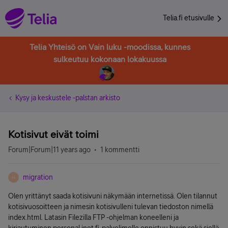
Telia.fi etusivulle
Telia Yhteisö on Vain luku -moodissa, kunnes
sulkeutuu kokonaan lokakuussa
Kysy ja keskustele -palstan arkisto
Kotisivut eivät toimi
Forum|Forum|11 years ago
1 kommentti
migration
M
Olen yrittänyt saada kotisivuni näkymään internetissä. Olen tilannut
kotisivuosoitteen ja nimesin kotisivulleni tulevan tiedoston nimellä
index.html. Latasin Filezilla FTP -ohjelman koneelleni ja