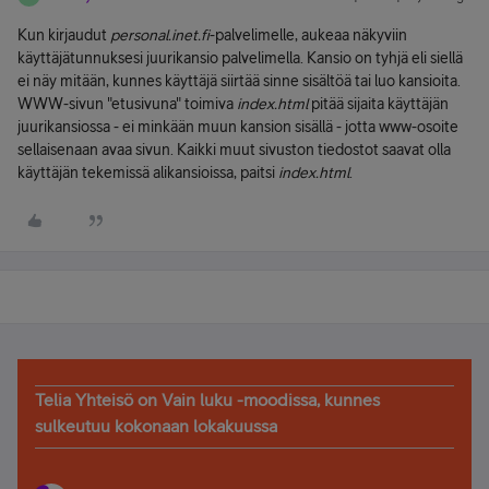
Kun kirjaudut
personal.inet.fi
-palvelimelle, aukeaa näkyviin
käyttäjätunnuksesi juurikansio palvelimella. Kansio on tyhjä eli siellä
ei näy mitään, kunnes käyttäjä siirtää sinne sisältöä tai luo kansioita.
WWW-sivun "etusivuna" toimiva
index.html
pitää sijaita käyttäjän
juurikansiossa - ei minkään muun kansion sisällä - jotta www-osoite
sellaisenaan avaa sivun. Kaikki muut sivuston tiedostot saavat olla
käyttäjän tekemissä alikansioissa, paitsi
index.html
.
Telia Yhteisö on Vain luku -moodissa, kunnes
sulkeutuu kokonaan lokakuussa