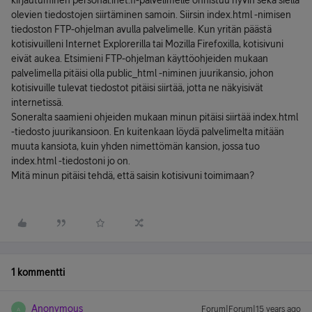
kirjautuminen personal.inet.fi-palvelimelle onnistuu hyvin sekä siellä
olevien tiedostojen siirtäminen samoin. Siirsin index.html -nimisen
tiedoston FTP-ohjelman avulla palvelimelle. Kun yritän päästä
kotisivuilleni Internet Explorerilla tai Mozilla Firefoxilla, kotisivuni
eivät aukea. Etsimieni FTP-ohjelman käyttöohjeiden mukaan
palvelimella pitäisi olla public_html -niminen juurikansio, johon
kotisivuille tulevat tiedostot pitäisi siirtää, jotta ne näkyisivät
internetissä.
Soneralta saamieni ohjeiden mukaan minun pitäisi siirtää index.html
-tiedosto juurikansioon. En kuitenkaan löydä palvelimelta mitään
muuta kansiota, kuin yhden nimettömän kansion, jossa tuo
index.html -tiedostoni jo on.
Mitä minun pitäisi tehdä, että saisin kotisivuni toimimaan?
1 kommentti
Anonymous
Forum|Forum|15 years ago
A